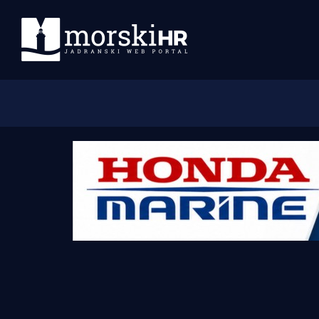
Početna
Morski plus
Morski TV
Obala
Otoci
Turizam i nautika