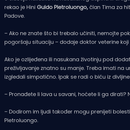
rekao je Hini
Guido Pietroluongo,
član Tima za hit
Padove.
– Ako ne znate što bi trebalo učiniti, nemojte poku
pogoršaju situaciju – dodaje doktor veterine koj
Ako je ozlijeđena ili nasukana životinju pod dod
preživljavanje znatno su manje. Treba imati na um
izgledali simpatično. Ipak se radi o biću iz divljine
– Pronađete li lava u savani, hoćete li ga dirati? 
– Dodirom im ljudi također mogu prenijeti bolest
Pietroluongo.