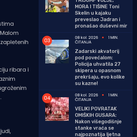
TRIJUMF VOLJE,
MORA I TIŠINE Toni
Skelin u kajaku
preveslao Jadran i
ostima
pronašao duševni mir
u Malom
08 kol. 2026
1 MIN.
 zapletenih
ČITANJA
Zadarski akvatorij
pod povećalom:
Policija uhvatila 27
iju ribara i
skipera u opasnom
prekršaju, evo kolike
 raznim
su kazne!
s ugroženim
08 kol. 2026
1 MIN.
.
ČITANJA
VELIKI POVRATAK
OMIŠKIH GUSARA:
Nakon višegodišnje
stanke vraća se
judi,
najpoznatija ljetna