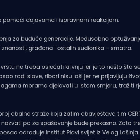
ke pomoći dojavama i ispravnom reakcijom.
vorenja za buduće generacije. Međusobno optuživanj
 znanosti, građana i ostalih sudionika – smatra.
vrstu ne treba osjećati krivnju jer je to nešto što s
radi slave, ribari nisu loši jer ne prijavljuju živo
snagama moramo djelovati u istom smjeru, tražiti rj
ni broj obalne straže koja zatim obavještava tim CER
 nazvati pa za spašavanje bude prekasno. Zato tre
posao odrađuje institut Plavi svijet iz Velog Lošinja 