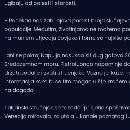
ugibaju od bolesti i starosti.
– Ponekad nas zabrinjava porast broja slučajeva k
populacije. Međutim, životinjama ne možemo pomoć
na manjem utjecaju čovjeka i tome se najviše po
Lani se pokraj Napulja nasukao kit dug gotovo 20
Sredozemnom moru. Pietroluongo napominje da se
držati podalje i zvati stručnjake. Važno je, kaže, n
informacija kako bi se tim mogao u što kraćem 
na događaj.
Talijanski stručnjak se također prisjetio spašav
Venecija mirovala, zalutala u kanale poznatog tur