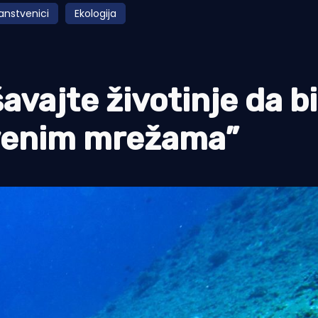
anstvenici
Ekologija
avajte životinje da b
tvenim mrežama”