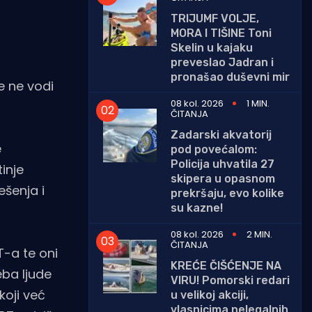
TRIJUMF VOLJE,
MORA I TIŠINE Toni
Skelin u kajaku
preveslao Jadran i
pronašao duševni mir
e ne vodi
08 kol. 2026
1 MIN.
ČITANJA
Zadarski akvatorij
e
pod povećalom:
Policija uhvatila 27
tinje
skipera u opasnom
ešenja i
prekršaju, evo kolike
su kazne!
08 kol. 2026
2 MIN.
ČITANJA
T-a te oni
KREĆE ČIŠĆENJE NA
ba ljude
VIRU! Pomorski redari
koji već
u velikoj akciji,
vlasnicima nelegalnih