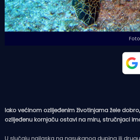
Foto:
Iako većinom ozlijeđenim životinjama žele dobro, 
ozlijeđenu kornjaču ostavi na miru, stručnjaci i
U slučaju nailaska na nasukanog dupina ili drugu m