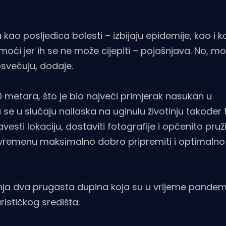
ao posljedica bolesti – izbijaju epidemije, kao i k
i jer ih se ne može cijepiti – pojašnjava. No, mož
svećuju, dodaje.
 metara, što je bio najveći primjerak nasukan u
 u slučaju nailaska na uginulu životinju također 
avesti lokaciju, dostaviti fotografije i općenito pruži
vremenu maksimalno dobro pripremiti i optimalno
anja dva prugasta dupina koja su u vrijeme pandemi
ističkog središta.