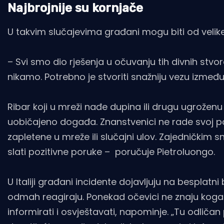
Najbrojnije su kornjače
U takvim slučajevima građani mogu biti od veli
– Svi smo dio rješenja u očuvanju tih divnih st
nikamo. Potrebno je stvoriti snažniju vezu između
Ribar koji u mreži nađe dupina ili drugu ugroženu 
uobičajeno događa. Znanstvenici ne rade svoj posao 
zapletene u mreže ili slučajni ulov. Zajedničkim 
slati pozitivne poruke – poručuje Pietroluongo.
U Italiji građani incidente dojavljuju na besplat
odmah reagiraju. Ponekad očevici ne znaju koga
informirati i osvještavati, napominje. „Tu odličan 