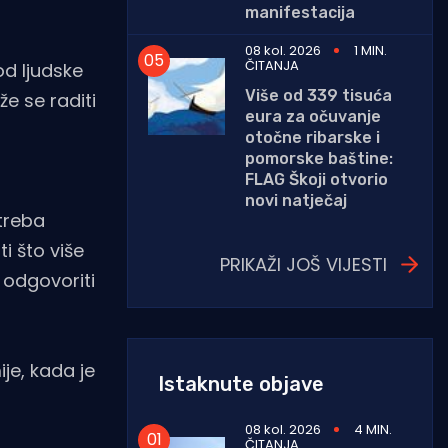
manifestacija
08 kol. 2026
1 MIN.
ČITANJA
od ljudske
Više od 339 tisuća
e se raditi
eura za očuvanje
otočne ribarske i
pomorske baštine:
FLAG Škoji otvorio
novi natječaj
treba
ti što više
PRIKAŽI JOŠ VIJESTI
 odgovoriti
je, kada je
Istaknute objave
08 kol. 2026
4 MIN.
ČITANJA