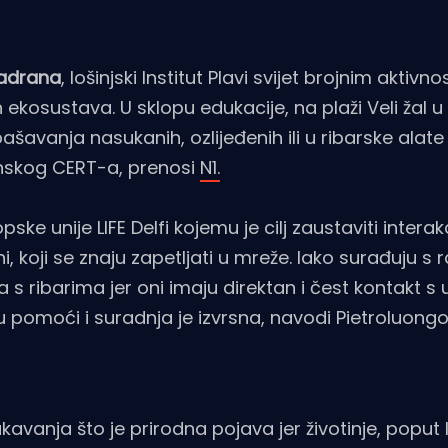
Jadrana
, lošinjski Institut Plavi svijet brojnim aktivn
 ekosustava. U sklopu edukacije, na plaži Veli žal 
šavanja nasukanih, ozlijeđenih ili u ribarske alate
janskog CERT-a, prenosi
N1.
e unije LIFE Delfi kojemu je cilj zaustaviti interakc
fini, koji se znaju zapetljati u mreže. Iako surađuju s
a s ribarima jer oni imaju direktan i čest kontakt 
su pomoći i suradnja je izvrsna, navodi Pietroluongo
kavanja što je prirodna pojava jer životinje, poput l