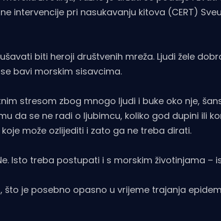
ne intervencije pri nasukavanju kitova (CERT) Sveuč
šavati biti heroji društvenih mreža. Ljudi žele dobro
i se bavi morskim sisavcima.
atnim stresom zbog mnogo ljudi i buke oko nje, šan
u da se ne radi o ljubimcu, koliko god dupini ili k
 koje može ozlijediti i zato ga ne treba dirati.
Ne. Isto treba postupati i s morskim životinjama – is
i, što je posebno opasno u vrijeme trajanja epidem