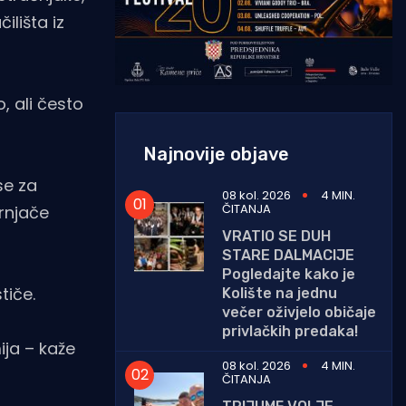
ilišta iz
, ali često
Najnovije objave
se za
08 kol. 2026
4 MIN.
ČITANJA
ornjače
VRATIO SE DUH
STARE DALMACIJE
Pogledajte kako je
tiče.
Kolište na jednu
večer oživjelo običaje
privlačkih predaka!
ija – kaže
08 kol. 2026
4 MIN.
ČITANJA