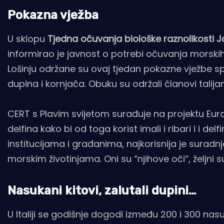
Pokazna vježba
U sklopu
Tjedna očuvanja biološke raznolikosti 
informirao je javnost o potrebi očuvanja morskih
Lošinju održane su ovaj tjedan pokazne vježbe spa
dupina i kornjača. Obuku su održali članovi tali
CERT s Plavim svijetom surađuje na projektu Europsk
delfina kako bi od toga korist imali i ribari i i del
institucijama i građanima, najkorisnija je suradnj
morskim životinjama. Oni su “njihove oči“, željni 
Nasukani kitovi, zalutali dupini…
U Italiji se godišnje dogodi između 200 i 300 nasu