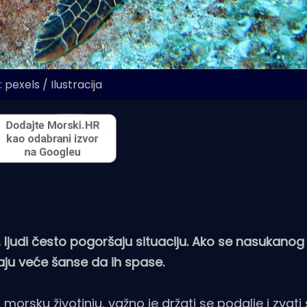
 pexels / Ilustracija
ljudi često pogoršaju situaciju. Ako se nasukanog 
maju veće šanse da ih spase.
orsku životinju, važno je držati se podalje i zvati 