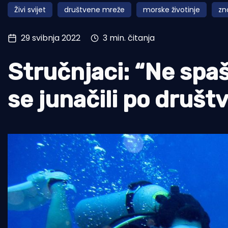
Živi svijet
društvene mreže
morske životinje
zn
Pomorstvo
Ribolov
29 svibnja 2022
3 min. čitanja
Ekologija
Stručnjaci: “Ne spaš
Tradicija i kultura
se junačili po druš