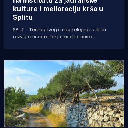
na Institutu za jadranske
kulture i melioraciju krša u
Splitu
SPLIT - Teme prvog u nizu kolegija s ciljem
razvoja i unapređenja mediteranske
poljoprivrede bile su aktualnosti u sektoru
maslina i