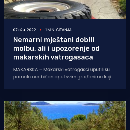
07 ožu. 2022
1 MIN. ČITANJA
Nemarni mještani dobili
molbu, ali i upozorenje od
makarskih vatrogasaca
MAKARSKA – Makarski vatrogasci uputili su
pomalo neobičan apel svim građanima koji
posjeduju maslinike uz prometnice. Na svojoj
Facebook stranici objavili