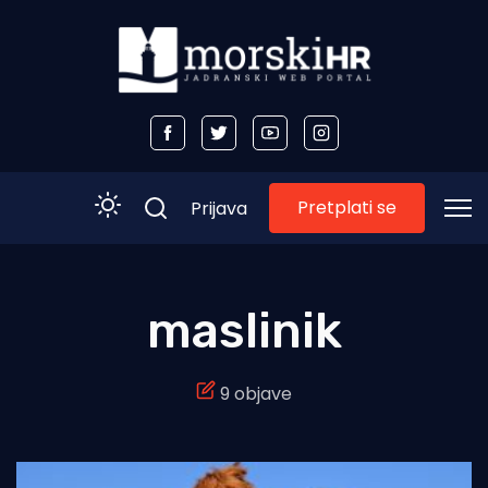
Pretplati se
Prijava
Početna
maslinik
Morski plus
9 objave
Morski TV
Obala
Otoci