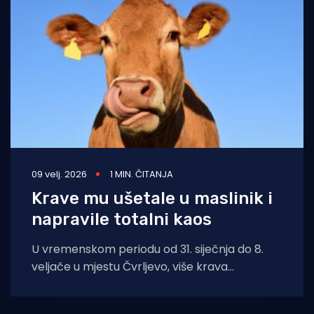
Turizam i nautika
Pomorstvo
Ribolov
Ekologija
Tradicija i kultura
09 velj. 2026
1 MIN. ČITANJA
Krave mu ušetale u maslinik i
napravile totalni kaos
U vremenskom periodu od 31. siječnja do 8.
veljače u mjestu Čvrljevo, više krava
nepoznatog vlasnika ušlo je u ograđeni