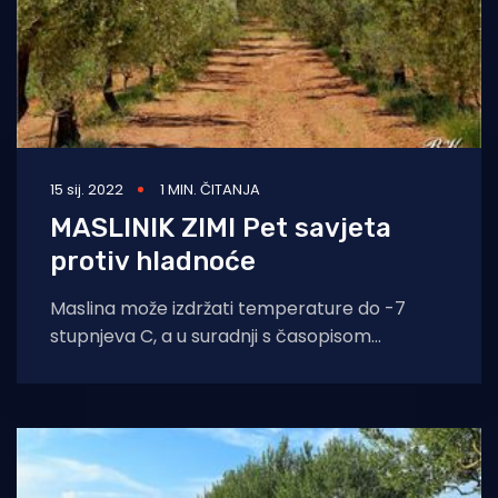
15 sij. 2022
1 MIN. ČITANJA
MASLINIK ZIMI Pet savjeta
protiv hladnoće
Maslina može izdržati temperature do -7
stupnjeva C, a u suradnji s časopisom
Maslinar donosimo pet važnih savjeta kako
joj