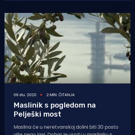
razvijenim podzemnim
09 stu. 2020
2 MIN. ČITANJA
Maslinik s pogledom na
Pelješki most
Maslina će u neretvanskoj dolini biti 30 posto
više nego lani. Dobar je urod i u masliniku s