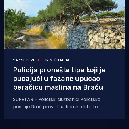
24 stu. 2021
1 MIN. ČITANJA
Policija pronašla tipa koji je
pucajući u fazane upucao
beračicu maslina na Braču
SUPETAR – Policijski službenici Policijske
postaje Brač proveli su kriminalističko
istraživanje nad 46-godišnjakom. Sumnjiči se
da je prije tri dana,