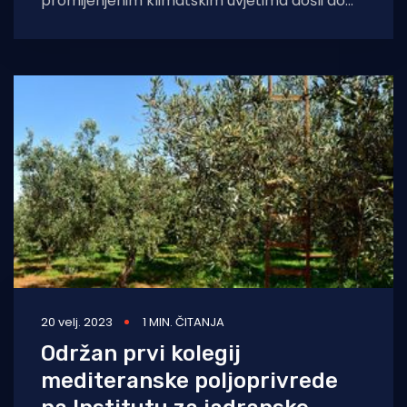
promijenjenim klimatskim uvjetima došli do
ekstradjevičanskih maslinovih ulja i dobrih
uroda? Odlične savjete
20 velj. 2023
1 MIN. ČITANJA
Održan prvi kolegij
mediteranske poljoprivrede