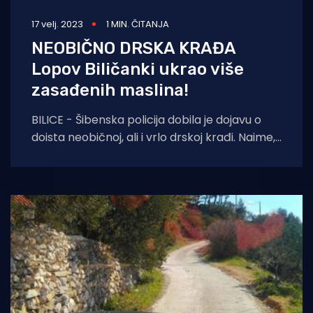
17 velj. 2023
1 MIN. ČITANJA
NEOBIČNO DRSKA KRAĐA
Lopov Biličanki ukrao više
zasađenih maslina!
BILICE - Šibenska policija dobila je dojavu o
doista neobičnoj, ali i vrlo drskoj krađi. Naime,
u razdoblju od 10. siječnja