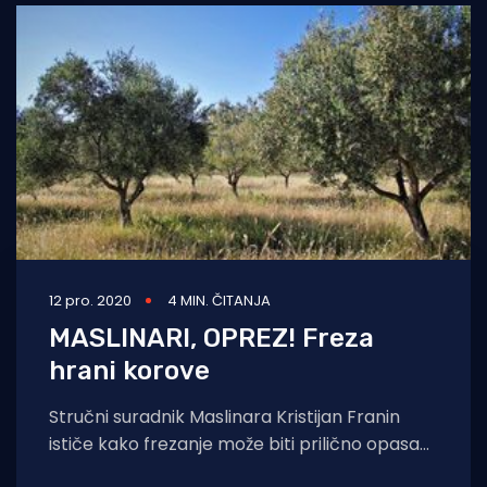
12 pro. 2020
4 MIN. ČITANJA
MASLINARI, OPREZ! Freza
hrani korove
Stručni suradnik Maslinara Kristijan Franin
ističe kako frezanje može biti prilično opasan
zahvat u suzbijanju višegodišnih korova s