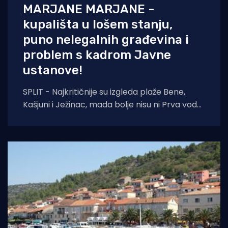
MARJANE MARJANE -
kupališta u lošem stanju,
puno nelegalnih građevina i
problem s kadrom Javne
ustanove!
SPLIT - Najkritičnije su izgleda plaže Bene,
Kašjuni i Ježinac, mada bolje nisu ni Prva voda
ili Zvončac, a naokolo strši