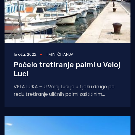
15 ožu. 2022
1 MIN. ČITANJA
Počelo tretiranje palmi u Veloj
Luci
VELA LUKA – U Veloj Luci je u tijeku drugo po
redu tretiranje uličnih palmi zaštitinim
sredstvima protiv crvene palmine pipe