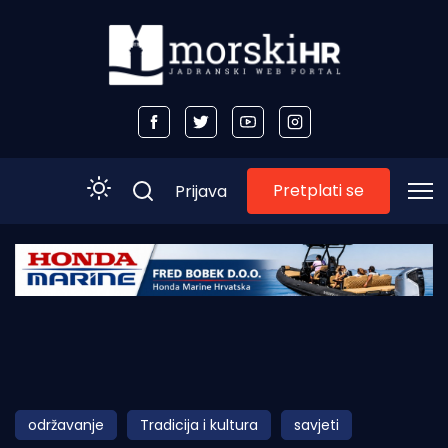
Pretplati se
Prijava
Početna
Morski plus
Morski TV
Obala
održavanje
Tradicija i kultura
savjeti
Otoci