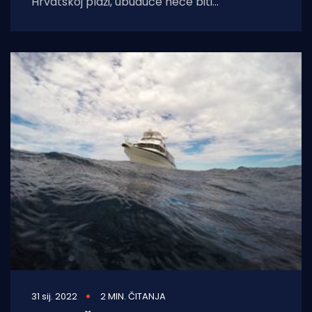
Hrvatskoj plaži, ubuduće neće biti
koncesionara, Bačvicama će upravljati Grad
Split putem svoje
31 sij. 2022
2 MIN. ČITANJA