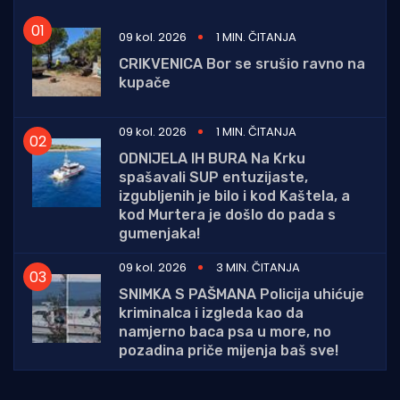
09 kol. 2026
1 MIN. ČITANJA
CRIKVENICA Bor se srušio ravno na
kupače
09 kol. 2026
1 MIN. ČITANJA
ODNIJELA IH BURA Na Krku
spašavali SUP entuzijaste,
izgubljenih je bilo i kod Kaštela, a
kod Murtera je došlo do pada s
gumenjaka!
09 kol. 2026
3 MIN. ČITANJA
SNIMKA S PAŠMANA Policija uhićuje
kriminalca i izgleda kao da
namjerno baca psa u more, no
pozadina priče mijenja baš sve!