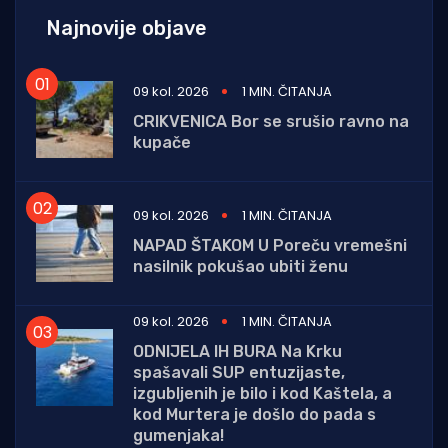
Najnovije objave
09 kol. 2026
1 MIN. ČITANJA
CRIKVENICA Bor se srušio ravno na
kupače
09 kol. 2026
1 MIN. ČITANJA
NAPAD ŠTAKOM U Poreču vremešni
nasilnik pokušao ubiti ženu
09 kol. 2026
1 MIN. ČITANJA
ODNIJELA IH BURA Na Krku
spašavali SUP entuzijaste,
izgubljenih je bilo i kod Kaštela, a
kod Murtera je došlo do pada s
gumenjaka!