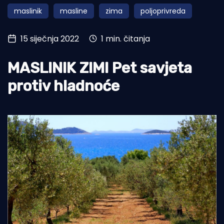
maslinik
masline
zima
poljoprivreda
Turizam i nautika
Pomorstvo
15 siječnja 2022
1 min. čitanja
Ribolov
MASLINIK ZIMI Pet savjeta
Ekologija
protiv hladnoće
Tradicija i kultura