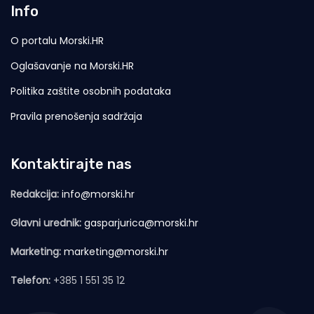
Info
O portalu Morski.HR
Oglašavanje na Morski.HR
Politika zaštite osobnih podataka
Pravila prenošenja sadržaja
Kontaktirajte nas
Redakcija:
info@morski.hr
Glavni urednik:
gasparjurica@morski.hr
Marketing:
marketing@morski.hr
Telefon:
+385 1 551 35 12