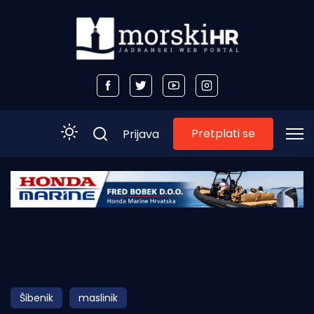
Pretplati se
Prijava
Početna
Morski plus
Morski TV
Obala
Šibenik
maslinik
Otoci