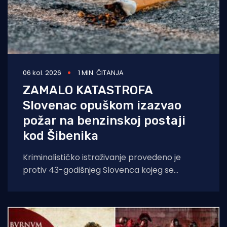
06 kol. 2026
1 MIN. ČITANJA
ZAMALO KATASTROFA
Slovenac opuškom izazvao
požar na benzinskoj postaji
kod Šibenika
Kriminalističko istraživanje provedeno je
protiv 43-godišnjeg Slovenca kojeg se
sumnjiči da je opuškom cigarete izazvao
požar. Incident se dogodio