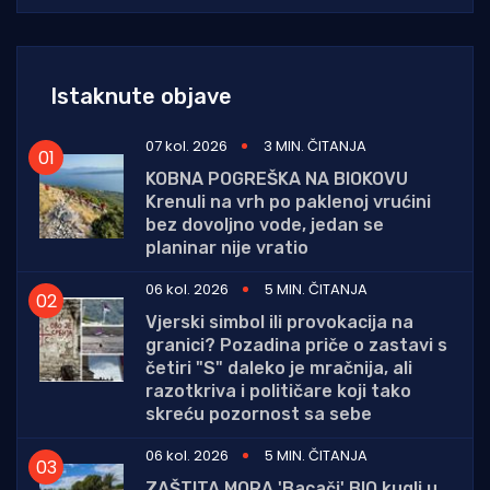
Istaknute objave
07 kol. 2026
3 MIN. ČITANJA
KOBNA POGREŠKA NA BIOKOVU
Krenuli na vrh po paklenoj vrućini
bez dovoljno vode, jedan se
planinar nije vratio
06 kol. 2026
5 MIN. ČITANJA
Vjerski simbol ili provokacija na
granici? Pozadina priče o zastavi s
četiri "S" daleko je mračnija, ali
razotkriva i političare koji tako
skreću pozornost sa sebe
06 kol. 2026
5 MIN. ČITANJA
ZAŠTITA MORA 'Bacači' BIO kugli u