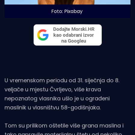
Foto: Pixabay
U vremenskom periodu od 31. siječnja do 8.
veljače u mjestu Čvrljevo, više krava
nepoznatog vlasnika ušlo je u ograđeni
maslinik u vlasništvu 58-godišnjaka.
Tom su prilikom oštetile više grana maslina i
tako napravile materijalnu štetu od nekoliko