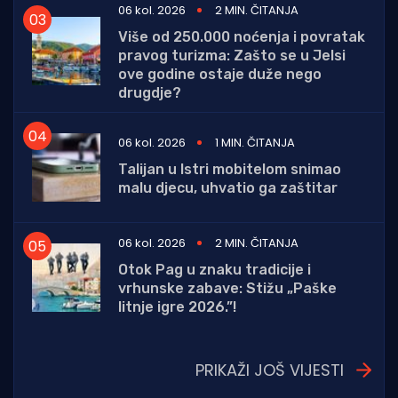
06 kol. 2026
2 MIN. ČITANJA
Više od 250.000 noćenja i povratak
pravog turizma: Zašto se u Jelsi
ove godine ostaje duže nego
drugdje?
06 kol. 2026
1 MIN. ČITANJA
Talijan u Istri mobitelom snimao
malu djecu, uhvatio ga zaštitar
06 kol. 2026
2 MIN. ČITANJA
Otok Pag u znaku tradicije i
vrhunske zabave: Stižu „Paške
litnje igre 2026.”!
PRIKAŽI JOŠ VIJESTI