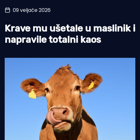
09 veljače 2026
Turizam i nautika
Pomorstvo
Krave mu ušetale u maslinik i
Ribolov
napravile totalni kaos
Ekologija
Tradicija i kultura