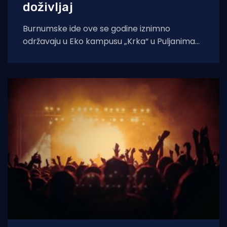
doživljaj
Burnumske ide ove se godine iznimno
održavaju u Eko kampusu „Krka“ u Puljanima
zbog konzervatorskih radova na dosadašnjoj
lokaciji, rimskom