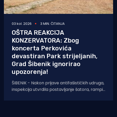
03 kol. 2026
3 MIN. ČITANJA
OŠTRA REAKCIJA
KONZERVATORA: Zbog
koncerta Perkovića
devastiran Park strijeljanih,
Grad Šibenik ignorirao
upozorenja!
ŠIBENIK - Nakon prijave antifašističkih udruga,
inspekcija utvrdila postavljanje šatora, rampi i
sječu stabala na mjestu pogibije Rade
Končara. Izrečeno rješenje