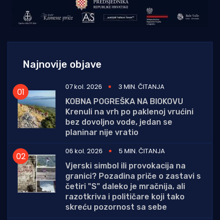
Najnovije objave
07 kol. 2026
3 MIN. ČITANJA
KOBNA POGREŠKA NA BIOKOVU
Krenuli na vrh po paklenoj vrućini
bez dovoljno vode, jedan se
planinar nije vratio
06 kol. 2026
5 MIN. ČITANJA
Vjerski simbol ili provokacija na
granici? Pozadina priče o zastavi s
četiri "S" daleko je mračnija, ali
razotkriva i političare koji tako
skreću pozornost sa sebe