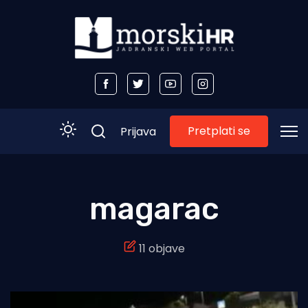
Pretplati se
Prijava
Početna
magarac
Morski plus
11 objave
Morski TV
Obala
Otoci