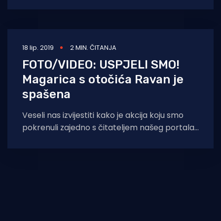
drugoga kroz povijest
18 lip. 2019
2 MIN. ČITANJA
FOTO/VIDEO: USPJELI SMO!
Magarica s otočića Ravan je
spašena
Veseli nas izvijestiti kako je akcija koju smo
pokrenuli zajedno s čitateljem našeg portala
(koji nas je zamolio za anonimnost)