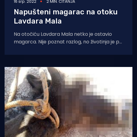
16 srp. 2022
2 MIN. ČITANJA
Napušteni magarac na otoku
Lavdara Mala
Na otočiću Lavdara Mala netko je ostavio
magarca. Nije poznat razlog, no životinja je pri
dolasku brodice s ljudima koji