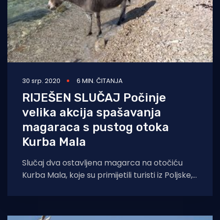
30 srp. 2020
6 MIN. ČITANJA
RIJEŠEN SLUČAJ Počinje
velika akcija spašavanja
magaraca s pustog otoka
Kurba Mala
Slučaj dva ostavljena magarca na otočiću
Kurba Mala, koje su primijetili turisti iz Poljske,
a o čemu je Morski HR