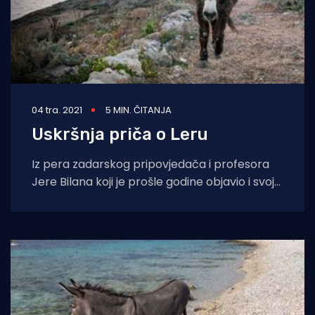
04 tra. 2021
5 MIN. ČITANJA
Uskršnja priča o Leru
Iz pera zadarskog pripovjedača i profesora
Jere Bilana koji je prošle godine objavio i svoju
zbirku priča “Svjetionik”, stiže jedna