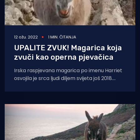
12 ožu. 2022
1 MIN. ČITANJA
UPALITE ZVUK! Magarica koja
zvuči kao operna pjevačica
Irska raspjevana magarica po imenu Harriet
osvojila je srca ljudi diljem svijeta još 2018.
godine, nakon što susjed njezinih vlasnika