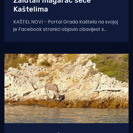
Zalutali magarac šeće
Kaštelima
KAŠTEL NOVI - Portal Grada Kaštela na svojoj
je Facebook stranici objavio obavijest s
fotografijom o tovaru koji šeće mjestom.
Javila