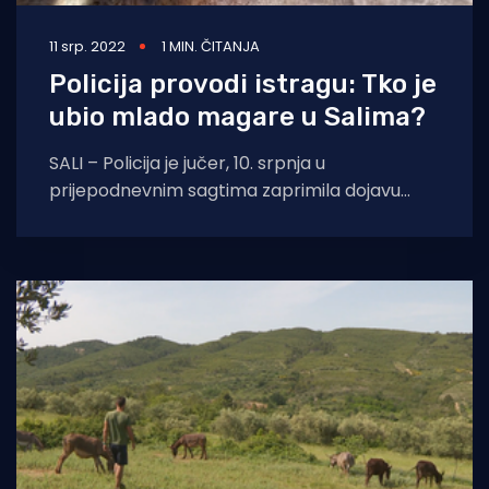
11 srp. 2022
1 MIN. ČITANJA
Policija provodi istragu: Tko je
ubio mlado magare u Salima?
SALI – Policija je jučer, 10. srpnja u
prijepodnevnim sagtima zaprimila dojavu
kako je 30-godišnji vlasnik na farmi magaraca
u