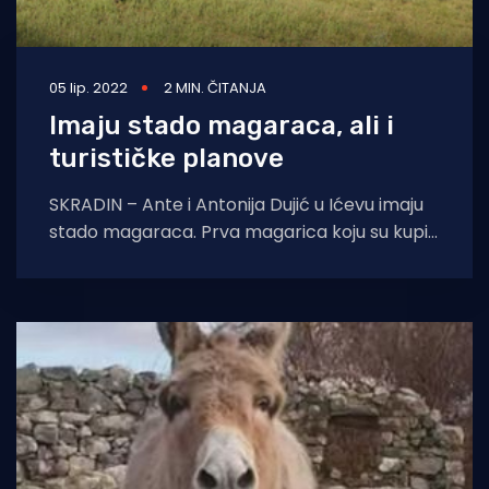
05 lip. 2022
2 MIN. ČITANJA
Imaju stado magaraca, ali i
turističke planove
SKRADIN – Ante i Antonija Dujić u Ićevu imaju
stado magaraca. Prva magarica koju su kupili
bila im je ljubimac. No