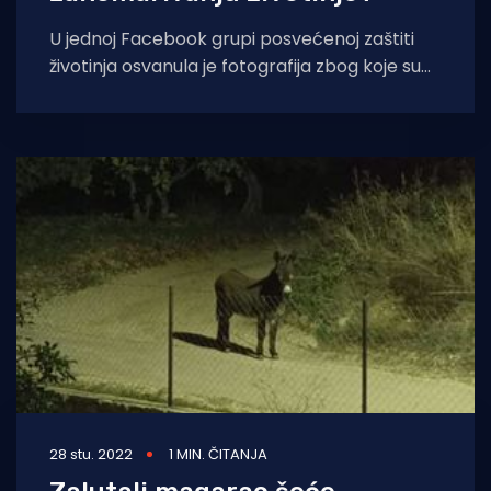
U jednoj Facebook grupi posvećenoj zaštiti
životinja osvanula je fotografija zbog koje su
se građani upitali brine li se itko
28 stu. 2022
1 MIN. ČITANJA