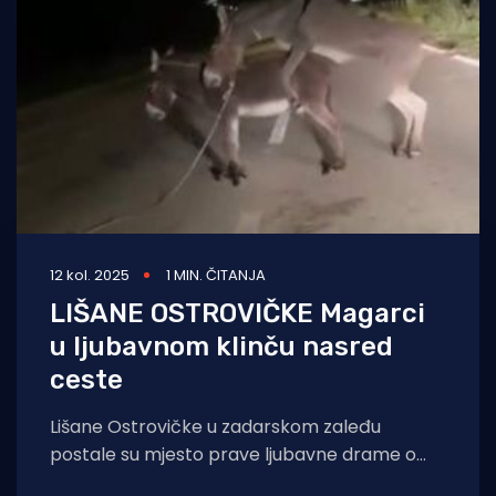
Turizam i nautika
Pomorstvo
Ribolov
Ekologija
Tradicija i kultura
12 kol. 2025
1 MIN. ČITANJA
LIŠANE OSTROVIČKE Magarci
u ljubavnom klinču nasred
ceste
Lišane Ostrovičke u zadarskom zaleđu
postale su mjesto prave ljubavne drame o
kojoj jutros priča cijelo mjesto priča.