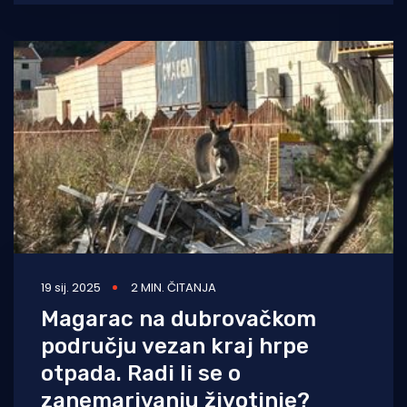
Stanovnici mjesta
19 sij. 2025
2 MIN. ČITANJA
Magarac na dubrovačkom
području vezan kraj hrpe
otpada. Radi li se o
zanemarivanju životinje?