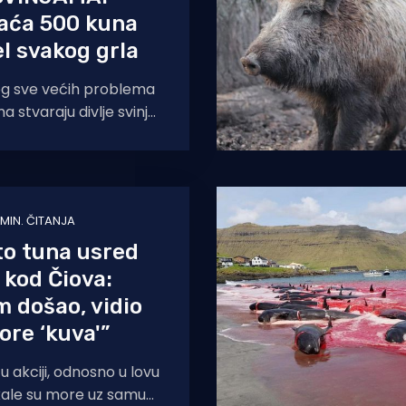
laća 500 kuna
el svakog grla
g sve većih problema
 stvaraju divlje svinje
anu, načelnik Općine
r Ćosić je u
 MIN. ČITANJA
to tuna usred
 kod Čiova:
 došao, vidio
re ‘kuva'”
 akciji, odnosno u lovu
kale su more uz samu