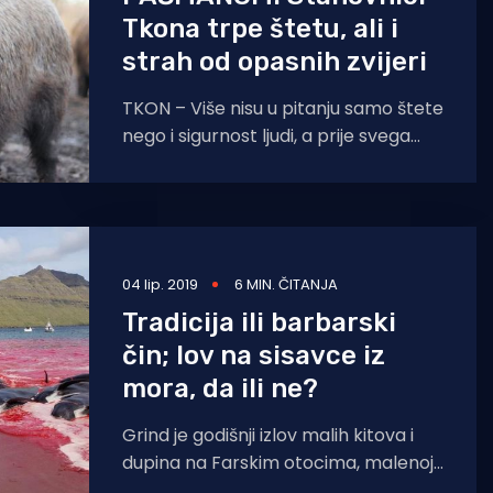
Tkona trpe štetu, ali i
strah od opasnih zvijeri
TKON – Više nisu u pitanju samo štete
nego i sigurnost ljudi, a prije svega
djece u naseljima, poručuju iz
pašmanskog
04 lip. 2019
6 MIN. ČITANJA
Tradicija ili barbarski
čin; lov na sisavce iz
mora, da ili ne?
Grind je godišnji izlov malih kitova i
dupina na Farskim otocima, malenoj
državici u Atlantskom Oceanu,