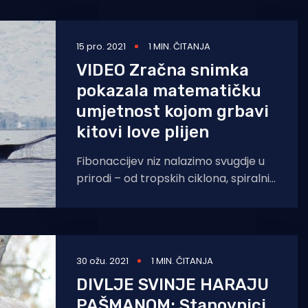
15 pro. 2021
1 MIN. ČITANJA
VIDEO Zračna snimka
pokazala matematičku
umjetnost kojom grbavi
kitovi love plijen
Fibonaccijev niz nalazimo svugdje u
prirodi – od tropskih ciklona, spiralnih
galaksija do ljuštura puževa i
paukovih mreža. Ono je slijed
30 ožu. 2021
1 MIN. ČITANJA
DIVLJE SVINJE HARAJU
PAŠMANOM: Stanovnici