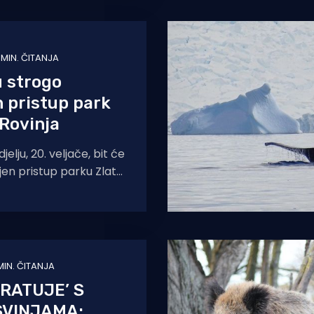
1 MIN. ČITANJA
u strogo
 pristup park
Rovinja
elju, 20. veljače, bit će
en pristup parku Zlatni
Cuvi zbog akcije izgona
 MIN. ČITANJA
RATUJE’ S
SVINJAMA: