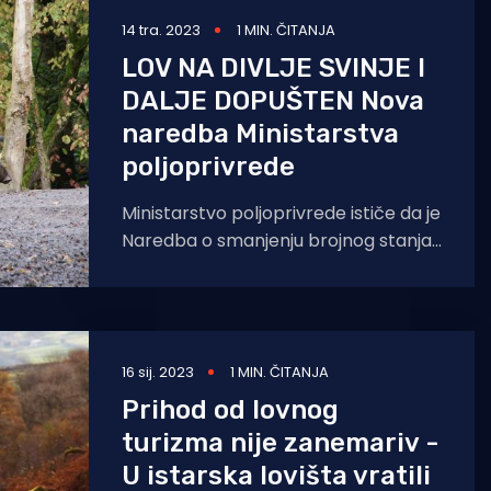
14 tra. 2023
1 MIN. ČITANJA
LOV NA DIVLJE SVINJE I
DALJE DOPUŠTEN Nova
naredba Ministarstva
poljoprivrede
Ministarstvo poljoprivrede ističe da je
Naredba o smanjenju brojnog stanja
pojedine vrste divljači i dalje na snazi.
Do 31. ožujka
16 sij. 2023
1 MIN. ČITANJA
Prihod od lovnog
turizma nije zanemariv -
U istarska lovišta vratili