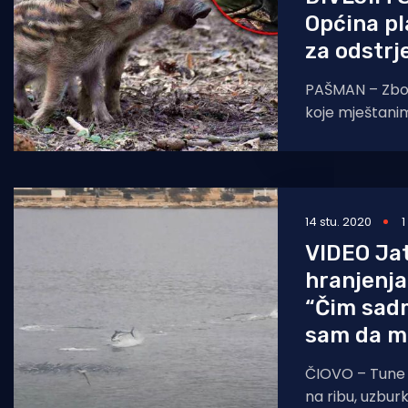
Općina p
za odstrj
PAŠMAN – Zbo
koje mještanima
na otoku Pašm
Pašman Krešimi
14 stu. 2020
1
VIDEO Ja
hranjenja
“Čim sadm
sam da mo
ČIOVO – Tune u
na ribu, uzbur