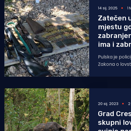
14 sij. 2025
1 
Pomorstvo
Zatečen u
Ribolov
mjestu gd
Ekologija
zabranjeno
ima i zab
Tradicija i kultura
Pulska je polic
Zakona o lovstv
godišnjaka koji
mogao. Mu
20 sij. 2023
2
Grad Cres
skupni lov