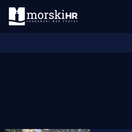
Početna
Morski plus
Morski TV
Obala
Otoci
Turizam i nautika