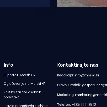
d je to vidio,
Info
Kontaktirajte nas
O portalu Morski.HR
Redakcija:
info@morski.hr
Oglašavanje na Morski.HR
Glavni urednik:
gasparjurica@m
Politika zaštite osobnih
Marketing:
marketing@morski
podataka
Telefon:
+385 1 551 35 12
Pravila prenošenja sadržaja