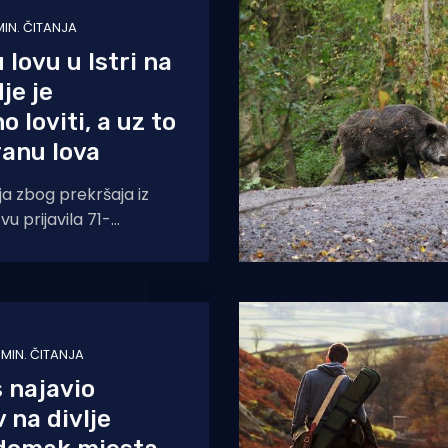
MIN. ČITANJA
 lovu u Istri na
je je
 loviti, a uz to
ranu lova
ija zbog prekršaja iz
u prijavila 71-
 je prekršio sve što je
škarca
 MIN. ČITANJA
 najavio
 na divlje