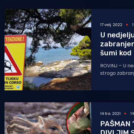
17 velj. 2022
U nedjelj
zabranjen
šumi kod 
ROVINJ – U nedj
strogo zabranj
Rt, Škaraba i 
divljih
14 tra. 2021
1
PAŠMAN ‘
DIVLJIM 