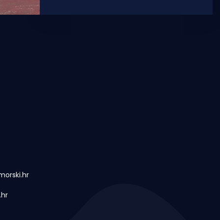
smještenoj na tromeđi između
orski.hr
.hr