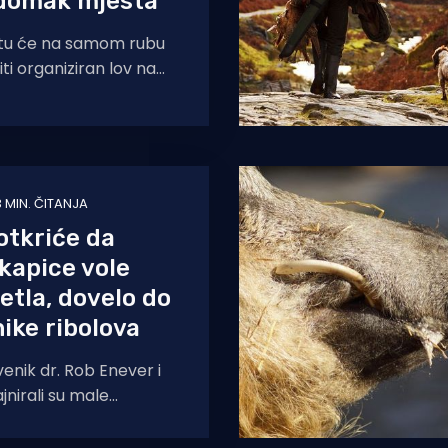
adomak mjesta
tu će na samom rubu
ti organiziran lov na
a se građani pozvaju na
3 MIN. ČITANJA
otkriće da
kapice vole
jetla, dovelo do
ike ribolova
enik dr. Rob Enever i
jnirali su male
ektore’ kako bi
ti ribljeg fonda