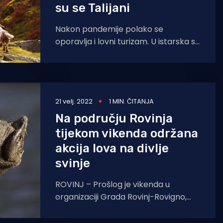
su se Talijani
Nakon pandemije polako se
oporavlja i lovni turizam. U istarska su
se lovišta vratili Talijani koji sada
dolaze u lov
21 velj. 2022
1 MIN. ČITANJA
Na području Rovinja
tijekom vikenda održana
akcija lova na divlje
svinje
ROVINJ – Prošlog je vikenda u
organizaciji Grada Rovinj-Rovigno,
Nature Histrice i Lovačkog društva
Rovinj-Rovigno održan skupni lov na