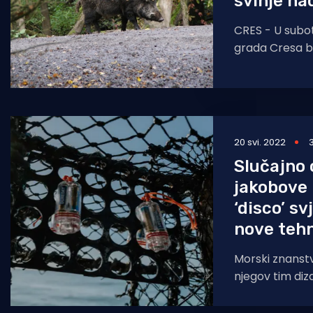
svinje n
CRES - U subo
grada Cresa bi
divlje svinje p
20 svi. 2022
Slučajno 
jakobove 
‘disco’ sv
nove tehn
Morski znanstv
njegov tim diza
podvodne ‘refl
pomogli u zašti