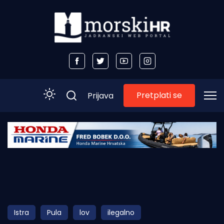
Pretplati se
Prijava
Početna
Morski plus
Morski TV
Obala
Istra
Pula
lov
ilegalno
Otoci