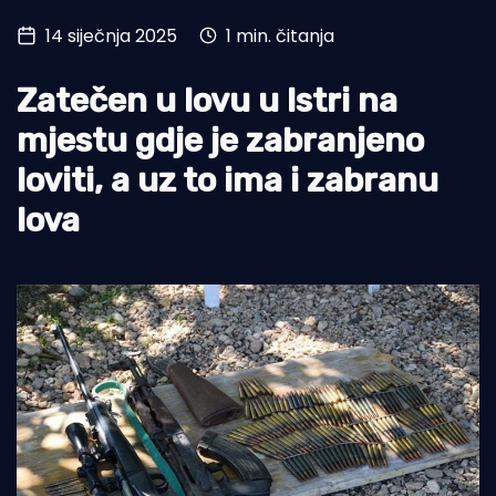
14 siječnja 2025
1 min. čitanja
Turizam i nautika
Pomorstvo
Zatečen u lovu u Istri na
Ribolov
mjestu gdje je zabranjeno
loviti, a uz to ima i zabranu
Ekologija
lova
Tradicija i kultura