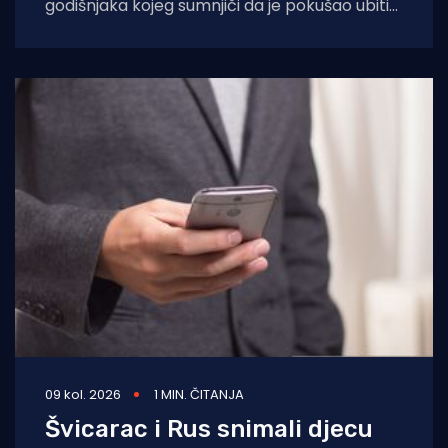
godišnjaka kojeg sumnjiči da je pokušao ubiti
69-godišnju državljanku Bosne i Hercegovine.
Prema
09 kol. 2026
1 MIN. ČITANJA
Švicarac i Rus snimali djecu