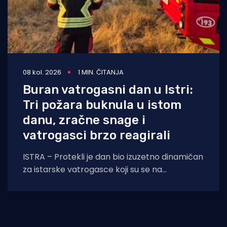
08 kol. 2026
1 MIN. ČITANJA
Buran vatrogasni dan u Istri:
Tri požara buknula u istom
danu, zračne snage i
vatrogasci brzo reagirali
ISTRA – Protekli je dan bio izuzetno dinamičan
za istarske vatrogasce koji su se na
otvorenom prostoru borili s tri požara,