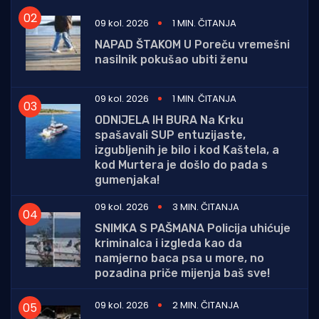
09 kol. 2026
1 MIN. ČITANJA
NAPAD ŠTAKOM U Poreču vremešni
nasilnik pokušao ubiti ženu
09 kol. 2026
1 MIN. ČITANJA
ODNIJELA IH BURA Na Krku
spašavali SUP entuzijaste,
izgubljenih je bilo i kod Kaštela, a
kod Murtera je došlo do pada s
gumenjaka!
09 kol. 2026
3 MIN. ČITANJA
SNIMKA S PAŠMANA Policija uhićuje
kriminalca i izgleda kao da
namjerno baca psa u more, no
pozadina priče mijenja baš sve!
09 kol. 2026
2 MIN. ČITANJA