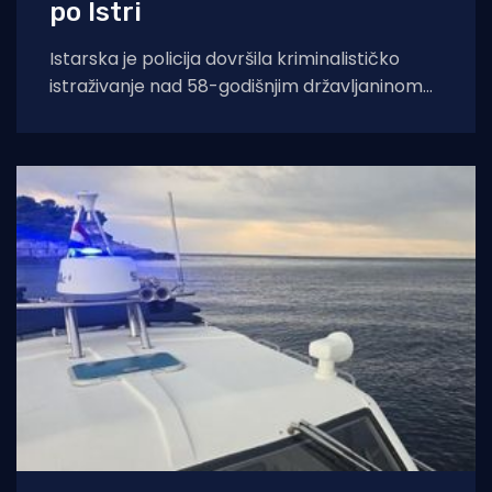
po Istri
Istarska je policija dovršila kriminalističko
istraživanje nad 58-godišnjim državljaninom
Švicarske i 30-godišnjim državljaninom Rusije
zbog sumnje da su