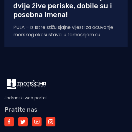
dvije žive periske, dobile su i
posebna imena!
PULA – Iz Istre stižu sjajne vijesti za očuvanje
morskog ekosustava: u tamošnjem su
akvatoriju otkrivena još dva živa primjerka
kritično
Jadranski web portal
Pratite nas