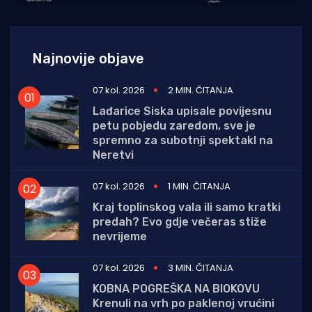
Najnovije objave
07 kol. 2026
2 MIN. ČITANJA
Lađarice Siska upisale povijesnu
petu pobjedu zaredom, sve je
spremno za subotnji spektakl na
Neretvi
07 kol. 2026
1 MIN. ČITANJA
Kraj toplinskog vala ili samo kratki
predah? Evo gdje večeras stiže
nevrijeme
07 kol. 2026
3 MIN. ČITANJA
KOBNA POGREŠKA NA BIOKOVU
Krenuli na vrh po paklenoj vrućini