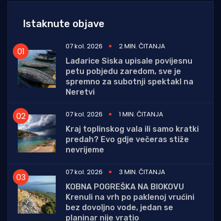
Istaknute objave
07 kol. 2026
2 MIN. ČITANJA
Lađarice Siska upisale povijesnu
petu pobjedu zaredom, sve je
spremno za subotnji spektakl na
Neretvi
07 kol. 2026
1 MIN. ČITANJA
Kraj toplinskog vala ili samo kratki
predah? Evo gdje večeras stiže
nevrijeme
07 kol. 2026
3 MIN. ČITANJA
KOBNA POGREŠKA NA BIOKOVU
Krenuli na vrh po paklenoj vrućini
bez dovoljno vode, jedan se
planinar nije vratio