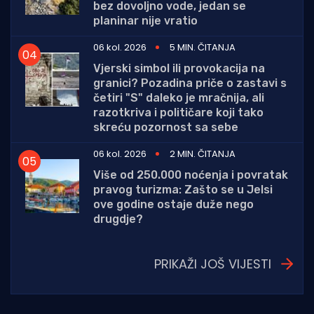
bez dovoljno vode, jedan se
planinar nije vratio
06 kol. 2026
5 MIN. ČITANJA
Vjerski simbol ili provokacija na
granici? Pozadina priče o zastavi s
četiri "S" daleko je mračnija, ali
razotkriva i političare koji tako
skreću pozornost sa sebe
06 kol. 2026
2 MIN. ČITANJA
Više od 250.000 noćenja i povratak
pravog turizma: Zašto se u Jelsi
ove godine ostaje duže nego
drugdje?
PRIKAŽI JOŠ VIJESTI