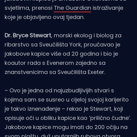
svjetlima, prenosi
The Guardian
istraživanje
koje je objavljeno ovaj tjedan.
Dr. Bryce Stewart
, morski ekolog i biolog za
ribarstvo sa Sveučilišta York, proučavao je
jakobove kapice više od 20 godina i bio je
koautor rada s Evenerom zajedno sa
znanstvenicima sa Sveučilišta Exeter.
– Ovo je jedna od najuzbudljivijih stvari s
kojima sam se susreo u cijeloj svojoj karijerito
je takvo iznenađenje – rekao je Stewart, koji
opisuje oči u obliku kapice kao ‘prilično čudne’.
Jakobove kapice mogu imati do 200 očiju na
svom plaštu, duž unutarnjih rubova otvora