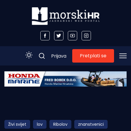
Pretplati se
Prijava
Početna
Morski plus
Morski TV
Obala
Živi svijet
lov
Ribolov
znanstvenici
Otoci