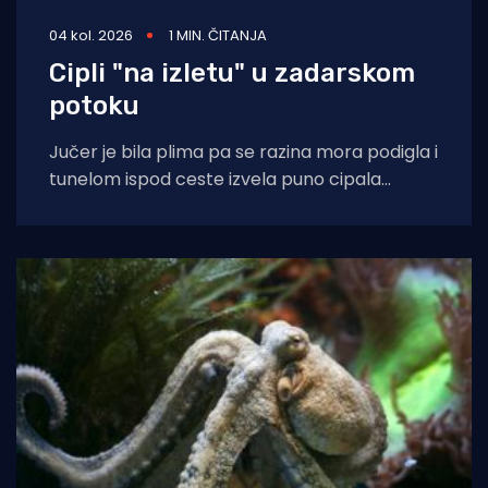
04 kol. 2026
1 MIN. ČITANJA
Cipli "na izletu" u zadarskom
potoku
Jučer je bila plima pa se razina mora podigla i
tunelom ispod ceste izvela puno cipala
balavaca do samog izvora