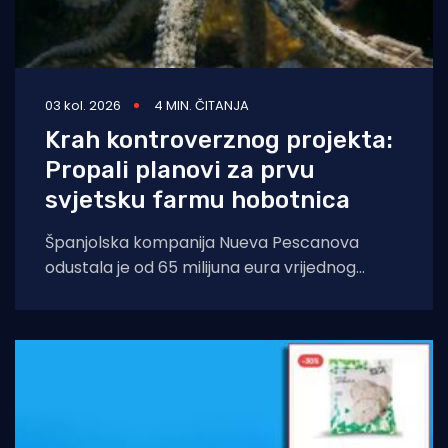
03 kol. 2026
4 MIN. ČITANJA
Krah kontroverznog projekta:
Propali planovi za prvu
svjetsku farmu hobotnica
Španjolska kompanija Nueva Pescanova
odustala je od 65 milijuna eura vrijednog
projekta na Kanarskim otocima. Odluka
dolazi nakon petogodišnje pravne