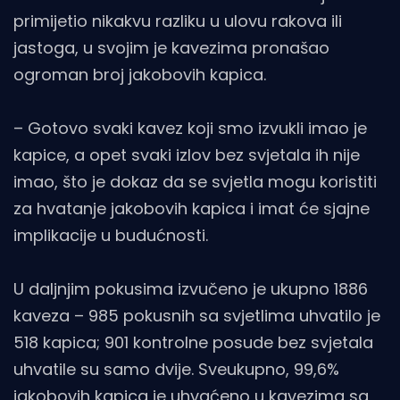
primijetio nikakvu razliku u ulovu rakova ili
jastoga, u svojim je kavezima pronašao
ogroman broj jakobovih kapica.
– Gotovo svaki kavez koji smo izvukli imao je
kapice, a opet svaki izlov bez svjetala ih nije
imao, što je dokaz da se svjetla mogu koristiti
za hvatanje jakobovih kapica i imat će sjajne
implikacije u budućnosti.
U daljnjim pokusima izvučeno je ukupno 1886
kaveza – 985 pokusnih sa svjetlima uhvatilo je
518 kapica; 901 kontrolne posude bez svjetala
uhvatile su samo dvije. Sveukupno, 99,6%
jakobovih kapica je uhvaćeno u kavezima sa