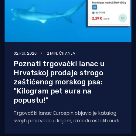
02 kol. 2026
2 MIN. ČITANJA
Poznati trgovački lanac u
Hrvatskoj prodaje strogo
zaštićenog morskog psa:
"Kilogram pet eura na
popustu!"
Trgovački lanac Eurospin objavio je katalog
svojih proizvoda u kojem, između ostalih nudi
filete morskog psa modrulja, koji je u