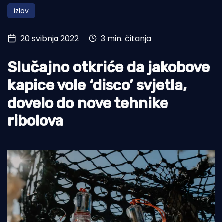
izlov
Turizam i nautika
Pomorstvo
20 svibnja 2022
3 min. čitanja
Ribolov
Slučajno otkriće da jakobove
Ekologija
kapice vole ‘disco’ svjetla,
Tradicija i kultura
dovelo do nove tehnike
ribolova