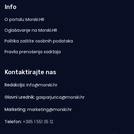
Info
O portalu Morski.HR
Oglašavanje na Morski.HR
Politika zaštite osobnih podataka
Pravila prenošenja sadržaja
Kontaktirajte nas
Redakcija:
info@morski.hr
Glavni urednik:
gasparjurica@morski.hr
Marketing:
marketing@morski.hr
Telefon:
+385 1 551 35 12