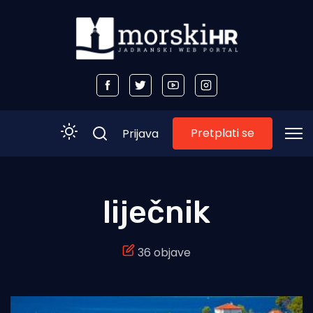
Pretplati se
Prijava
Početna
liječnik
Morski plus
36 objave
Morski TV
Obala
Otoci