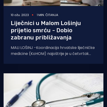
10 ožu. 2023
1 MIN. ČITANJA
Liječnici u Malom Lošinju
prijetio smrću - Dobio
zabranu približavanja
MALI LOŠINJ -Koordinacija hrvatske liječničke
medicine (KoHOM) najoštrije je u četvrtak
osudila napad na liječnicu obiteljske medicine
koju je pacijent