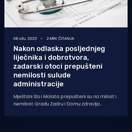
08 ožu. 2023
2 MIN. ČITANJA
Nakon odlaska posljednjeg
liječnika i dobrotvora,
zadarski otoci prepušteni
nemilosti sulude
administracije
Mještani Iža i Molata prepušteni su na milost i
nemilost Gradu Zadru i Domu zdravlja
Zadarske županije nakon što je