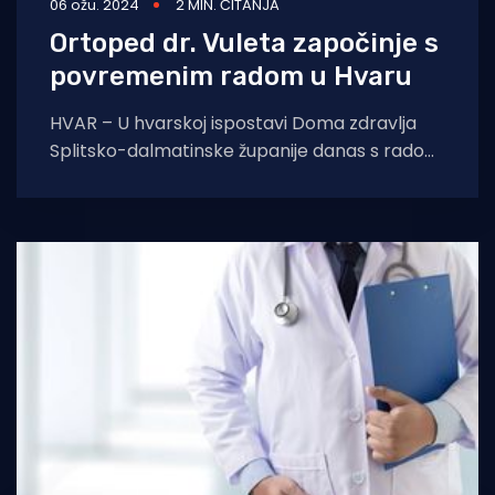
06 ožu. 2024
2 MIN. ČITANJA
Ortoped dr. Vuleta započinje s
povremenim radom u Hvaru
HVAR – U hvarskoj ispostavi Doma zdravlja
Splitsko-dalmatinske županije danas s radom
započinje ortoped dr. Radivoje Vuleta. U
jednom dolasku