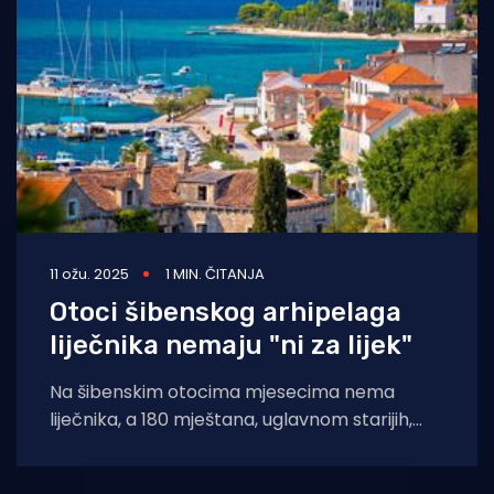
Turizam i nautika
Pomorstvo
Ribolov
Ekologija
Tradicija i kultura
11 ožu. 2025
1 MIN. ČITANJA
Otoci šibenskog arhipelaga
liječnika nemaju "ni za lijek"
Na šibenskim otocima mjesecima nema
liječnika, a 180 mještana, uglavnom starijih,
prepušteno je samo medicinskim sestrama.
Riječ je o dobro