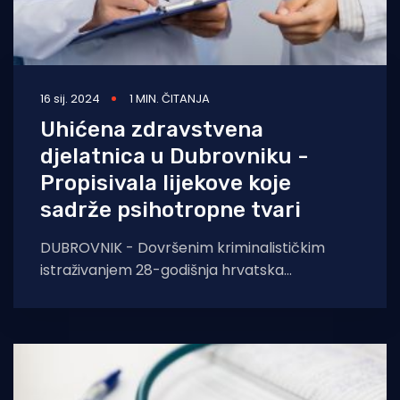
16 sij. 2024
1 MIN. ČITANJA
Uhićena zdravstvena
djelatnica u Dubrovniku -
Propisivala lijekove koje
sadrže psihotropne tvari
DUBROVNIK - Dovršenim kriminalističkim
istraživanjem 28-godišnja hrvatska
državljanka se sumnjiči za kaznena djela
krivotvorenja službene ili poslovne isprave i
zlouporabu