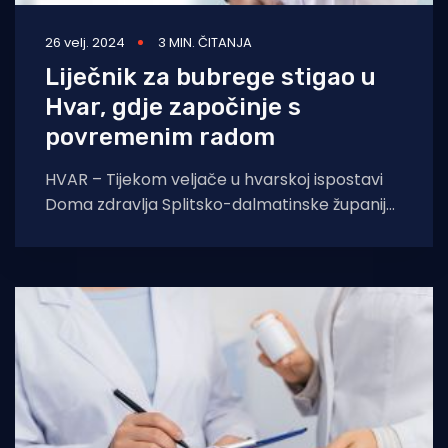
26 velj. 2024
3 MIN. ČITANJA
Liječnik za bubrege stigao u
Hvar, gdje započinje s
povremenim radom
HVAR – Tijekom veljače u hvarskoj ispostavi
Doma zdravlja Splitsko-dalmatinske županije
specijalist interne medicine, nefrolog dr.
Mirko Luketin, započeo je