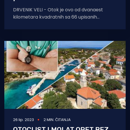
DRVENIK VELI - Otok je ovo od dvanaest
kilometara kvadratnih sa 66 upisanih
bolesnika, svakodnevnom potrebom za
medicinskom skrbi i bez
26 lip. 2023
2 MIN. ČITANJA
OTOCI IST I MOLAT OPET BEZ