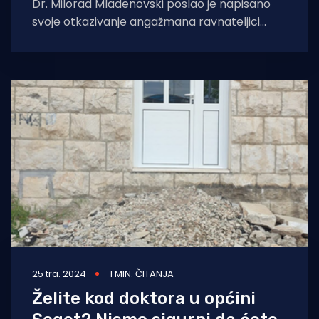
Dr. Milorad Mladenovski poslao je napisano
svoje otkazivanje angažmana ravnateljici
Domu zdravlja u očitovanju na prigovor koji je
upućen na
25 tra. 2024
1 MIN. ČITANJA
Želite kod doktora u općini