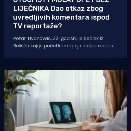
LIJEČNIKA Dao otkaz zbog
uvredljivih komentara ispod
TV reportaže?
Petar Tivanovac, 32-godišnji je liječnik iz
Belišća koji je početkom lipnja došao raditi u
ambulantu na otocima Ist i