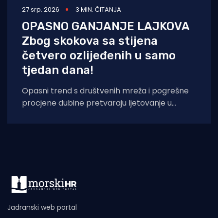
27 srp. 2026
3 MIN. ČITANJA
OPASNO GANJANJE LAJKOVA
Zbog skokova sa stijena
četvero ozlijeđenih u samo
tjedan dana!
Opasni trend s društvenih mreža i pogrešne
procjene dubine pretvaraju ljetovanje u
noćnu moru: Hitna pomoć u Puli bilježi porast
Jadranski web portal