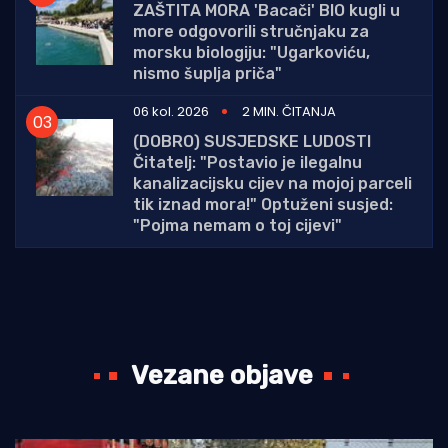
ZAŠTITA MORA 'Bacači' BIO kugli u
more odgovorili stručnjaku za
morsku biologiju: "Ugarkoviću,
nismo šuplja priča"
06 kol. 2026
2 MIN. ČITANJA
(DOBRO) SUSJEDSKE LUDOSTI
Čitatelj: "Postavio je ilegalnu
kanalizacijsku cijev na mojoj parceli
tik iznad mora!" Optuženi susjed:
"Pojma nemam o toj cijevi"
Vezane objave