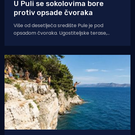
U Puli se sokolovima bore
protiv opsade čvoraka
Više od desetljeća središte Pule je pod
opsadom čvoraka. Ugostiteljske terase,
automobili, prometnice zasuti su njihovim
izmetom a u toplije