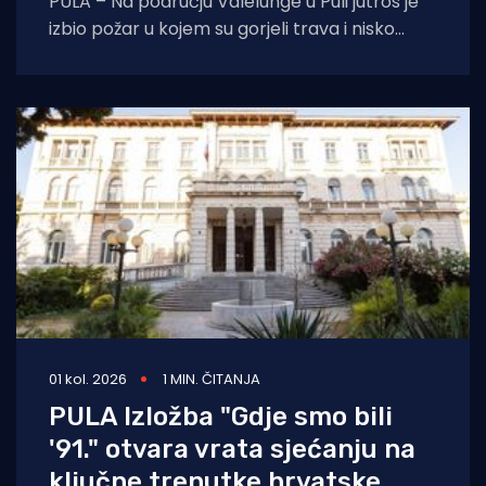
PULA – Na području Valelunge u Puli jutros je
izbio požar u kojem su gorjeli trava i nisko
raslinje. Dojava o
01 kol. 2026
1 MIN. ČITANJA
PULA Izložba "Gdje smo bili
'91." otvara vrata sjećanju na
ključne trenutke hrvatske