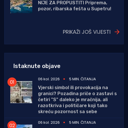
NIJE ZA PROPUSTITI Priprema,
pozor, ribarska fešta u Supetru!
PRIKAŽI JOŠ VIJESTI
Istaknute objave
06 kol. 2026
5 MIN. ČITANJA
Vjerski simbol ili provokacija na
granici? Pozadina priče o zastavi s
četiri "S" daleko je mračnija, ali
razotkriva i političare koji tako
skreću pozornost sa sebe
06 kol. 2026
5 MIN. ČITANJA