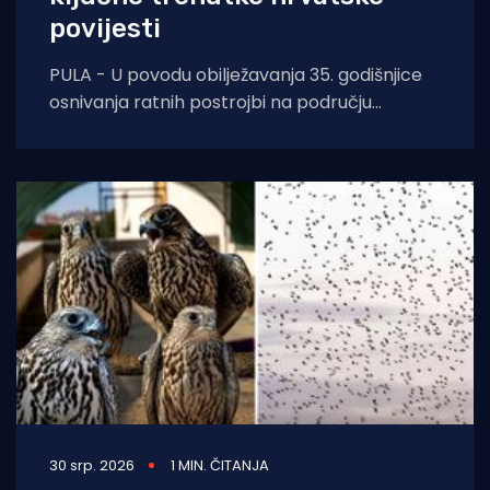
povijesti
PULA - U povodu obilježavanja 35. godišnjice
osnivanja ratnih postrojbi na području
Republike Hrvatske, a u sklopu proslave Dana
pobjede i
30 srp. 2026
1 MIN. ČITANJA