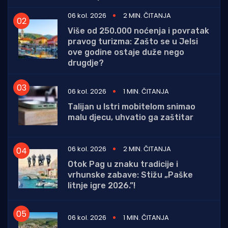
06 kol. 2026
2 MIN. ČITANJA
Više od 250.000 noćenja i povratak
pravog turizma: Zašto se u Jelsi
ove godine ostaje duže nego
drugdje?
06 kol. 2026
1 MIN. ČITANJA
Talijan u Istri mobitelom snimao
malu djecu, uhvatio ga zaštitar
06 kol. 2026
2 MIN. ČITANJA
Otok Pag u znaku tradicije i
vrhunske zabave: Stižu „Paške
litnje igre 2026.”!
06 kol. 2026
1 MIN. ČITANJA