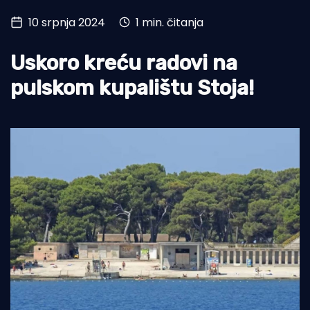
10 srpnja 2024
1 min. čitanja
Turizam i nautika
Pomorstvo
Uskoro kreću radovi na
Ribolov
pulskom kupalištu Stoja!
Ekologija
Tradicija i kultura