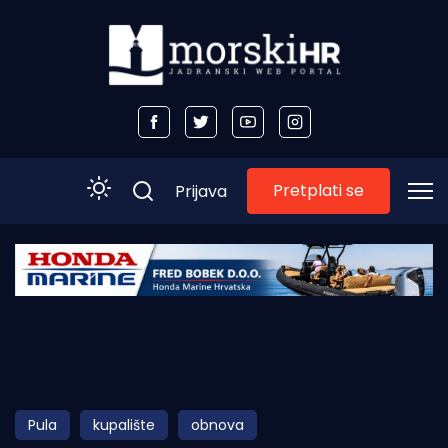
Pretplati se
Prijava
Početna
Morski plus
Morski TV
Obala
Pula
kupalište
obnova
Otoci