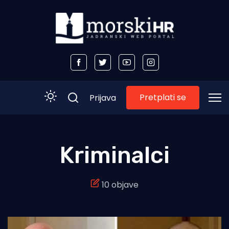
Pretplati se
Prijava
Početna
Kriminalci
Morski plus
10 objave
Morski TV
Obala
Otoci