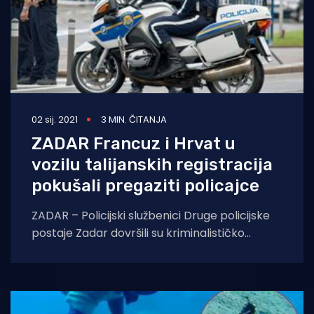
02 sij. 2021
3 MIN. ČITANJA
ZADAR Francuz i Hrvat u
vozilu talijanskih registracija
pokušali pregaziti policajce
ZADAR – Policijski službenici Druge policijske
postaje Zadar dovršili su kriminalističko
istraživanje nad dvije muške osobe; hrvatskim
i francuskim državljaninom, koje