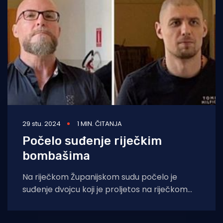
Turizam i nautika
Pomorstvo
Ribolov
Ekologija
Tradicija i kultura
29 stu. 2024
1 MIN. ČITANJA
Počelo suđenje riječkim
bombašima
Na riječkom Županijskom sudu počelo je
suđenje dvojcu koji je proljetos na riječkom
području postavio eksplozivne naprave i
izazivao eksplozije