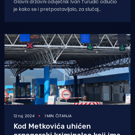
Glavni državni odvjetnik Ivan Turudić odlučio
je kako se i pretpostavljalo, za slučaj
organizirane bande koja se sumnjiči za
podmićivanje,
12 ruj. 2024
1 MIN. ČITANJA
Kod Metkovića uhićen