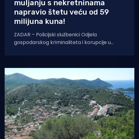
muljanju s nekretninama
napravio štetu veću od 59
milijuna kuna!
ZADAR – Policijski službenici Odjela
gospodarskog kriminaliteta i korupcije u
suradnji s državnim odvjetništvom dovršili su
kriminalističko istraživanje nad 60-
godišnjakom