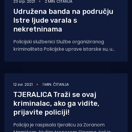
23 srp. 2021
2 MIN. ČITANJA
Udružena banda na području
Istre ljude varala s
nekretninama
Policijski službenici Službe organiziranog
kriminaliteta Policijske uprave istarske su, u
koordinaciji s Uredom za suzbijanje korupcije i
organiziranog kriminaliteta, proveli
12 svi. 2021
1 MIN. ČITANJA
TJERALICA Traži se ovaj
kriminalac, ako ga vidite,
prijavite policiji!
Policija je raspisala tjeralicu za Zoranom