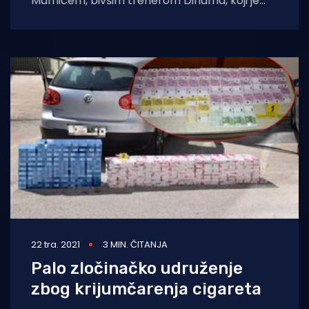
Mamićem, bivšim trenerom Dinama, koji je
pravomoćno osuđen na 4 godine i 8 mjeseci
22 tra. 2021
3 MIN. ČITANJA
Palo zločinačko udruženje
zbog krijumčarenja cigareta