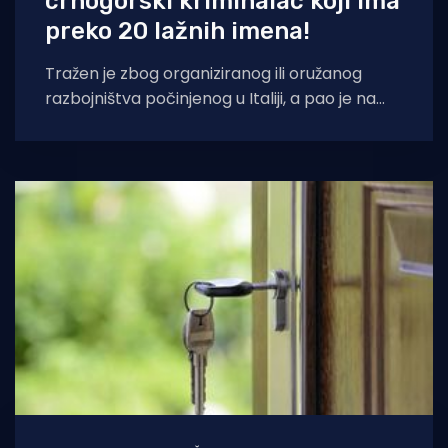
crnogorski kriminalac koji ima
preko 20 lažnih imena!
Tražen je zbog organiziranog ili oružanog
razbojništva počinjenog u Italiji, a pao je na
prijelazu Nova Sela u blizini Metkovića.