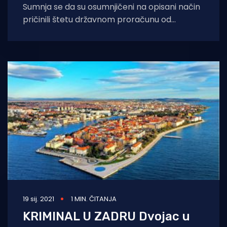
Sumnja se da su osumnjičeni na opisani način
pričinili štetu državnom proračunu od
najmanje 464 tisuće kuna Policijsku službenici
Policijskog
19 sij. 2021
1 MIN. ČITANJA
KRIMINAL U ZADRU Dvojac u