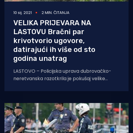
10 sij. 2021
2 MIN. ČITANJA
VELIKA PRIJEVARA NA
LASTOVU Bračni par
krivotvorio ugovore,
datirajući ih više od sto
godina unatrag
LASTOVO – Policijska uprava dubrovačko-
neretvanska razotkrila je pokušaj velike
prevare na Lastovu, o čemu su proteklog
tjedna i izvijestili na