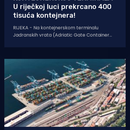
U riječkoj luci prekrcano 400
tisuća kontejnera!
RIJEKA - Na kontejnerskom terminalu
Jadranskih vrata (Adriatic Gate Container
Terminal - AGCT) u riječkoj luci prošlog
tjedna je ostvaren novi rekord