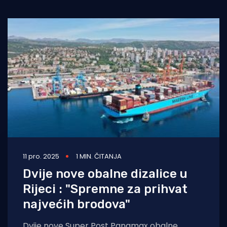
Turizam i nautika
Pomorstvo
Ribolov
Ekologija
Tradicija i kultura
11 pro. 2025
1 MIN. ČITANJA
Dvije nove obalne dizalice u
Rijeci : "Spremne za prihvat
najvećih brodova"
Dvije nove Super Post Panamax obalne