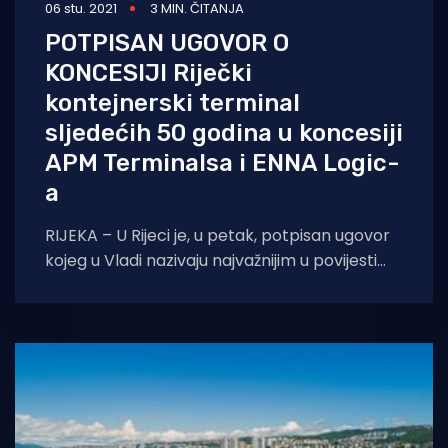
06 stu. 2021
3 MIN. ČITANJA
POTPISAN UGOVOR O
KONCESIJI Riječki
kontejnerski terminal
sljedećih 50 godina u koncesiji
APM Terminalsa i ENNA Logic-
a
RIJEKA – U Rijeci je, u petak, potpisan ugovor
kojeg u Vladi nazivaju najvažnijim u povijesti
luke Rijeka, a riječ je