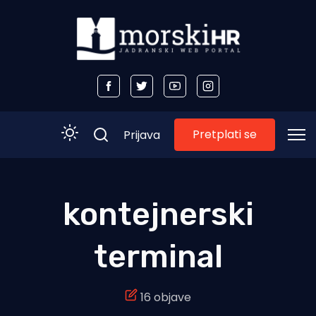
Pretplati se
Prijava
Početna
kontejnerski
Morski plus
terminal
Morski TV
Obala
16 objave
Otoci