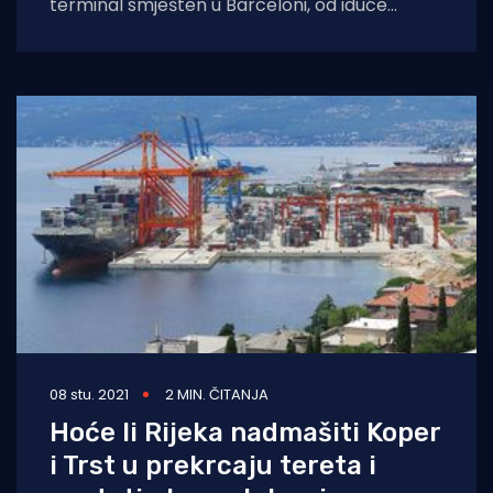
terminal smješten u Barceloni, od iduće
godine kreće u realizaciju ambicioznog plana
kojim namjeravaju svu električnu
08 stu. 2021
2 MIN. ČITANJA
Hoće li Rijeka nadmašiti Koper
i Trst u prekrcaju tereta i