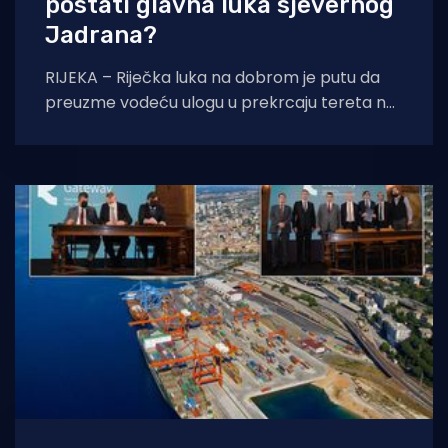
postati glavna luka sjevernog
Jadrana?
RIJEKA – Riječka luka na dobrom je putu da
preuzme vodeću ulogu u prekrcaju tereta na
sjevernom Jadranu. Kako smo već