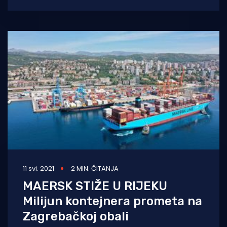
lučke uprave LA-a i Long Beacha odlučile su
11 svi. 2021
2 MIN. ČITANJA
MAERSK STIŽE U RIJEKU
Milijun kontejnera prometa na
Zagrebačkoj obali