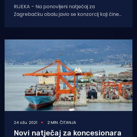
RIJEKA – Na ponovljeni natječaj za
Zagrebačku obalu javio se konzorcij koji čine
APM Terminals, tvrtka kći najvećeg
kontejnerskog brodara A.
24 ožu. 2021
2 MIN. ČITANJA
Novi natječaj za koncesionara