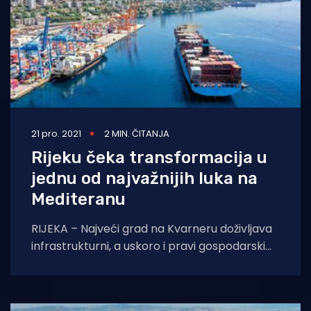
21 pro. 2021
2 MIN. ČITANJA
Rijeku čeka transformacija u
jednu od najvažnijih luka na
Mediteranu
RIJEKA – Najveći grad na Kvarneru doživljava
infrastrukturni, a uskoro i pravi gospodarski
procvat. Više od milijardu eura planira se
idućih