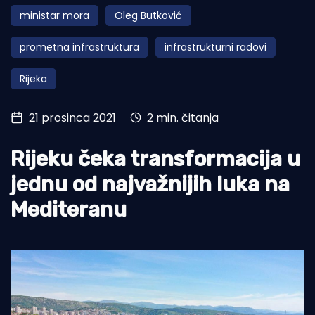
ministar mora
Oleg Butković
Turizam i nautika
prometna infrastruktura
infrastrukturni radovi
Pomorstvo
Rijeka
Ribolov
Ekologija
21 prosinca 2021
2 min. čitanja
Tradicija i kultura
Rijeku čeka transformacija u
jednu od najvažnijih luka na
Mediteranu