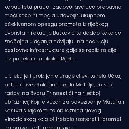
kapaciteta pruge i zadovoljavajuće propusne
moći kako bi mogla udovoljiti ukupnom
očekivanom opsegu prometa iz riječkog
čvorišta – rekao je Butković te dodao kako se
značajna ulaganja odvijaju i na području
cestovne infrastrukture gdje se realizira cijeli
niz projekata u okolici Rijeke.
U tijeku je i probijanje druge cijevi tunela Učka,
zatim dovršetak dionice do Matulja, tu su i
radovi na čvoru Trinaestići na riječkoj
obilaznici, koji je važan za povezivanje Matulja i
Kastva s Rijekom, te obilaznica Novog
Vinodolskog koja bi trebala rasteretiti promet
na pravcu od i prema Rijeci.