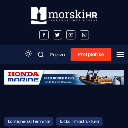
Pretplati se
Prijava
Početna
Morski plus
Morski TV
Obala
kontejnerski terminal
lučka infrastruktura
Otoci