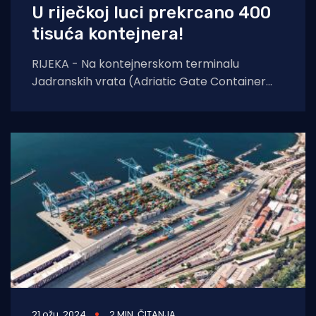
U riječkoj luci prekrcano 400
tisuća kontejnera!
RIJEKA - Na kontejnerskom terminalu
Jadranskih vrata (Adriatic Gate Container
Terminal - AGCT) u riječkoj luci prošlog
tjedna je ostvaren novi rekord
21 ožu. 2024
2 MIN. ČITANJA