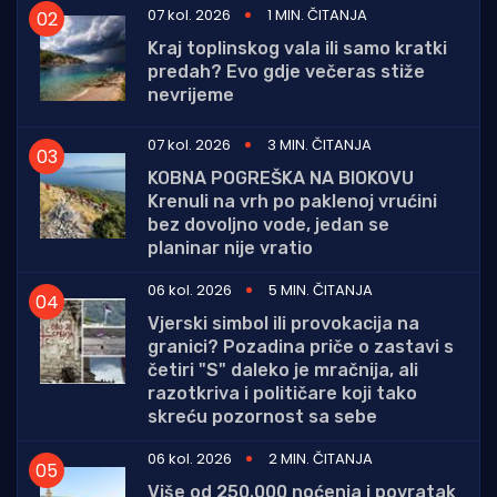
07 kol. 2026
1 MIN. ČITANJA
Kraj toplinskog vala ili samo kratki
predah? Evo gdje večeras stiže
nevrijeme
07 kol. 2026
3 MIN. ČITANJA
KOBNA POGREŠKA NA BIOKOVU
Krenuli na vrh po paklenoj vrućini
bez dovoljno vode, jedan se
planinar nije vratio
06 kol. 2026
5 MIN. ČITANJA
Vjerski simbol ili provokacija na
granici? Pozadina priče o zastavi s
četiri "S" daleko je mračnija, ali
razotkriva i političare koji tako
skreću pozornost sa sebe
06 kol. 2026
2 MIN. ČITANJA
Više od 250.000 noćenja i povratak