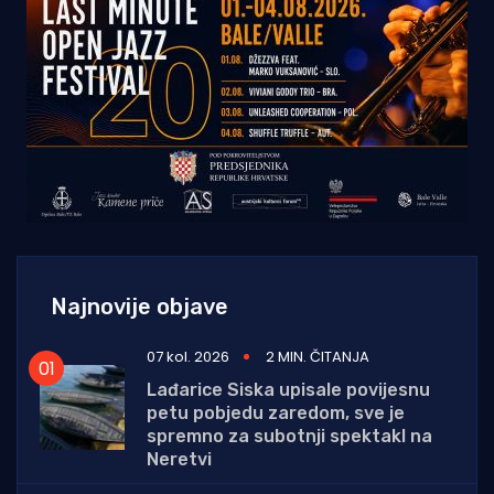
Najnovije objave
07 kol. 2026
2 MIN. ČITANJA
Lađarice Siska upisale povijesnu
petu pobjedu zaredom, sve je
spremno za subotnji spektakl na
Neretvi