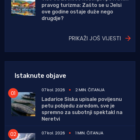
pravog turizma: Zašto se u Jelsi
ove godine ostaje duže nego
drugdje?
PRIKAŽI JOŠ VIJESTI
Istaknute objave
07 kol. 2026
2 MIN. ČITANJA
Lađarice Siska upisale povijesnu
petu pobjedu zaredom, sve je
spremno za subotnji spektakl na
Neretvi
07 kol. 2026
1 MIN. ČITANJA