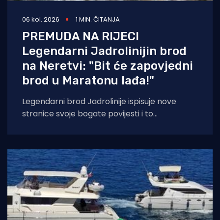
06 kol. 2026
1 MIN. ČITANJA
PREMUDA NA RIJECI
Legendarni Jadrolinijin brod
na Neretvi: "Bit će zapovjedni
brod u Maratonu lađa!"
Legendarni brod Jadrolinije ispisuje nove
stranice svoje bogate povijesti i to
sudjelovanjem u Maratonu lađa! Premuda se
trenutačno nalazi u