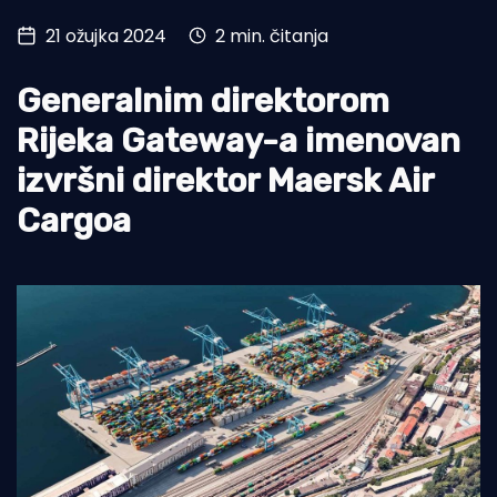
21 ožujka 2024
2 min. čitanja
Turizam i nautika
Pomorstvo
Generalnim direktorom
Ribolov
Rijeka Gateway-a imenovan
izvršni direktor Maersk Air
Ekologija
Cargoa
Tradicija i kultura