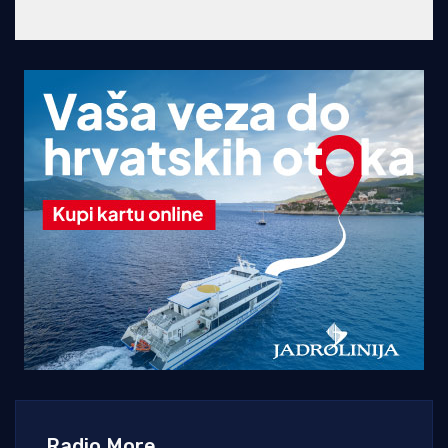
Radio More