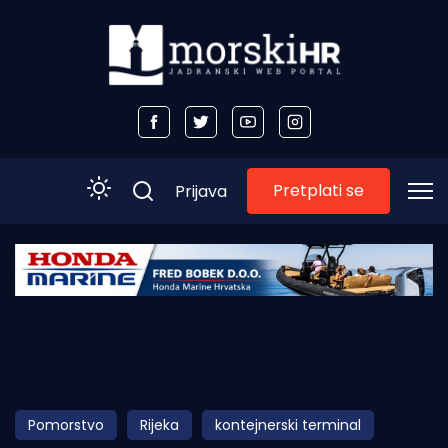
Pretplati se
Prijava
Početna
Morski plus
Morski TV
Obala
Pomorstvo
Rijeka
kontejnerski terminal
Otoci