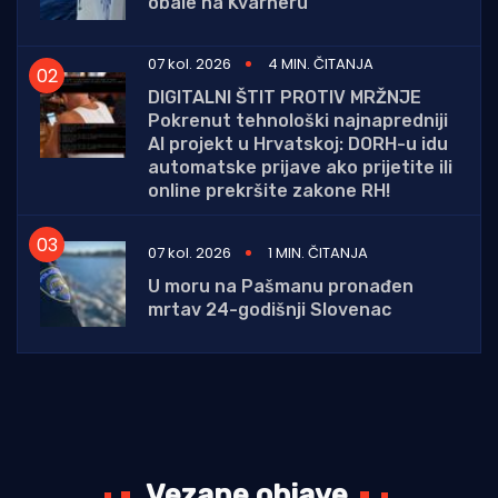
obale na Kvarneru
07 kol. 2026
4 MIN. ČITANJA
DIGITALNI ŠTIT PROTIV MRŽNJE
Pokrenut tehnološki najnapredniji
AI projekt u Hrvatskoj: DORH-u idu
automatske prijave ako prijetite ili
online prekršite zakone RH!
07 kol. 2026
1 MIN. ČITANJA
U moru na Pašmanu pronađen
mrtav 24-godišnji Slovenac
Vezane objave