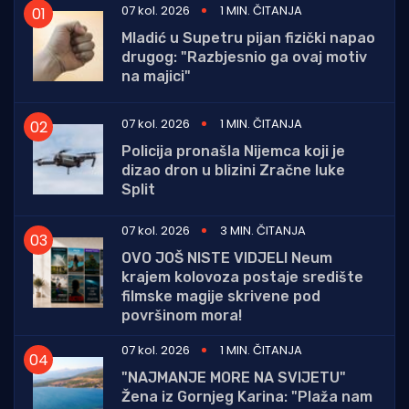
07 kol. 2026
1 MIN. ČITANJA
Mladić u Supetru pijan fizički napao
drugog: "Razbjesnio ga ovaj motiv
na majici"
07 kol. 2026
1 MIN. ČITANJA
Policija pronašla Nijemca koji je
dizao dron u blizini Zračne luke
Split
07 kol. 2026
3 MIN. ČITANJA
OVO JOŠ NISTE VIDJELI Neum
krajem kolovoza postaje središte
filmske magije skrivene pod
površinom mora!
07 kol. 2026
1 MIN. ČITANJA
"NAJMANJE MORE NA SVIJETU"
Žena iz Gornjeg Karina: "Plaža nam