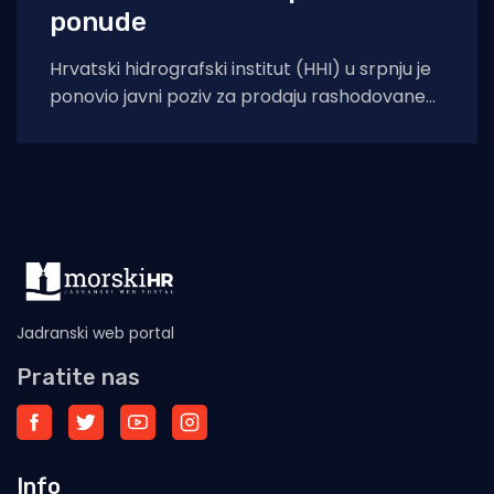
ponude
Hrvatski hidrografski institut (HHI) u srpnju je
ponovio javni poziv za prodaju rashodovane
dugotrajne imovine – istraživačkog broda
„Palagruža“. Prodaja se
Jadranski web portal
Pratite nas
Info