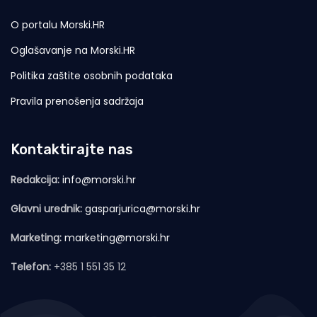
O portalu Morski.HR
Oglašavanje na Morski.HR
Politika zaštite osobnih podataka
Pravila prenošenja sadržaja
Kontaktirajte nas
Redakcija:
info@morski.hr
Glavni urednik:
gasparjurica@morski.hr
Marketing:
marketing@morski.hr
Telefon:
+385 1 551 35 12