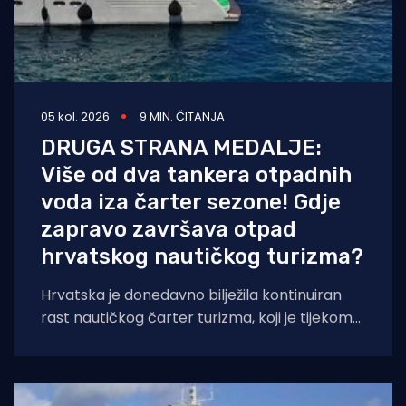
05 kol. 2026
9 MIN. ČITANJA
DRUGA STRANA MEDALJE:
Više od dva tankera otpadnih
voda iza čarter sezone! Gdje
zapravo završava otpad
hrvatskog nautičkog turizma?
Hrvatska je donedavno bilježila kontinuiran
rast nautičkog čarter turizma, koji je tijekom
2025. godine (siječanj–studeni) prema
podacima Ministarstva pomorstva,