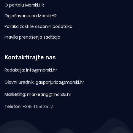
O portalu Morski.HR
Oglašavanje na Morski.HR
Politika zaštite osobnih podataka
Pravila prenošenja sadržaja
Kontaktirajte nas
Redakcija:
info@morski.hr
Glavni urednik:
gasparjurica@morski.hr
Marketing:
marketing@morski.hr
Telefon:
+385 1 551 35 12