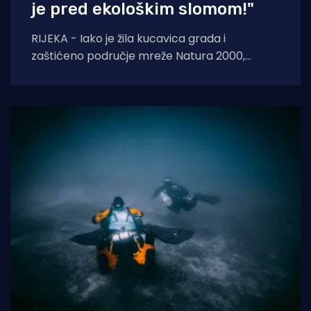
je pred ekološkim slomom!"
RIJEKA - Iako je žila kucavica grada i
zaštićeno područje mreže Natura 2000,
Rječina se sustavno uništava i pretvara u
odvodni