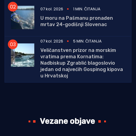
07 kol. 2026
1 MIN. ČITANJA
U moru na Pašmanu pronađen
mrtav 24-godišnji Slovenac
07 kol. 2026
5 MIN. ČITANJA
Veličanstven prizor na morskim
vratima prema Kornatima:
Nadbiskup Zgrablić blagoslovio
jedan od najvećih Gospinog kipova
u Hrvatskoj
Vezane objave