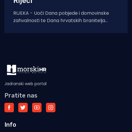
Rijeci
RIJEKA - Uoči Dana pobjede i domovinske
zahvalnosti te Dana hrvatskih branitelja
završeni su građevinski radovi na uređenju
spomen-obilježja u
Jadranski web portal
Pratite nas
Info