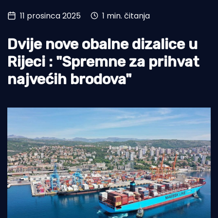
11 prosinca 2025
1 min. čitanja
Turizam i nautika
Pomorstvo
Dvije nove obalne dizalice u
Ribolov
Rijeci : "Spremne za prihvat
najvećih brodova"
Ekologija
Tradicija i kultura