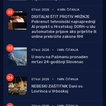
07 kol. 2026
4 MIN. ČITANJA
DIGITALNI ŠTIT PROTIV MRŽNJE
Pokrenut tehnološki najnapredniji
AI projekt u Hrvatskoj: DORH-u idu
automatske prijave ako prijetite ili
online prekršite zakone RH!
07 kol. 2026
1 MIN. ČITANJA
U moru na Pašmanu pronađen
mrtav 24-godišnji Slovenac
07 kol. 2026
1 MIN. ČITANJA
NEBESKI ZAŠTITNIK Dani sv.
Lovrinca u Vrboskoj
07 kol. 2026
1 MIN. ČITANJA