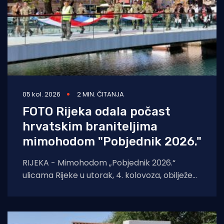
05 kol. 2026
2 MIN. ČITANJA
FOTO Rijeka odala počast
hrvatskim braniteljima
mimohodom "Pobjednik 2026."
RIJEKA - Mimohodom „Pobjednik 2026.“
ulicama Rijeke u utorak, 4. kolovoza, obilježeni
su Dan pobjede i domovinske zahvalnosti,
Dan hrvatskih branitelja