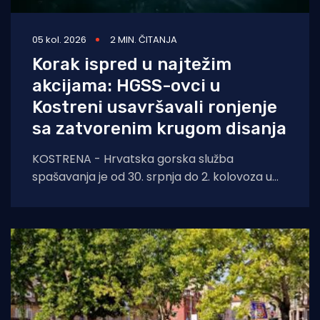
05 kol. 2026
2 MIN. ČITANJA
Korak ispred u najtežim
akcijama: HGSS-ovci u
Kostreni usavršavali ronjenje
sa zatvorenim krugom disanja
KOSTRENA - Hrvatska gorska služba
spašavanja je od 30. srpnja do 2. kolovoza u
Kostreni uspješno provela crossover tečaj
ronjenja za