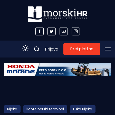
Pretplati se
Prijava
Početna
Morski plus
Morski TV
Obala
Rijeka
kontejnerski terminal
Luka Rijeka
Otoci