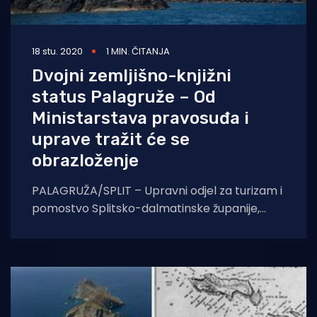
18 stu. 2020
1 MIN. ČITANJA
Dvojni zemljišno-knjižni
status Palagruže – Od
Ministarstava pravosuđa i
uprave tražit će se
obrazloženje
PALAGRUŽA/SPLIT – Upravni odjel za turizam i
pomostvo Splitsko-dalmatinske županije,
zatražit će od nadležnih iz Ministarstva
pravosuđa i uprave