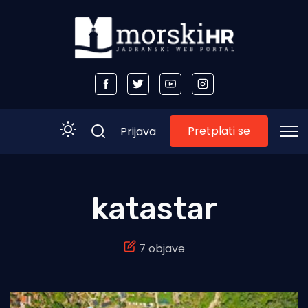
Pretplati se
Prijava
Početna
katastar
Morski plus
7 objave
Morski TV
Obala
Otoci