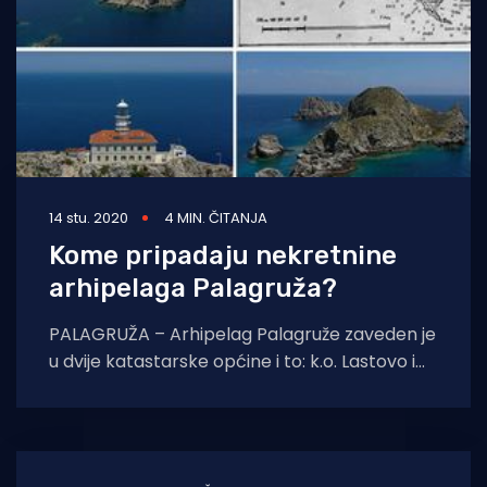
14 stu. 2020
4 MIN. ČITANJA
Kome pripadaju nekretnine
arhipelaga Palagruža?
PALAGRUŽA – Arhipelag Palagruže zaveden je
u dvije katastarske općine i to: k.o. Lastovo i
k.o. Komiža. Nakon proučavanja