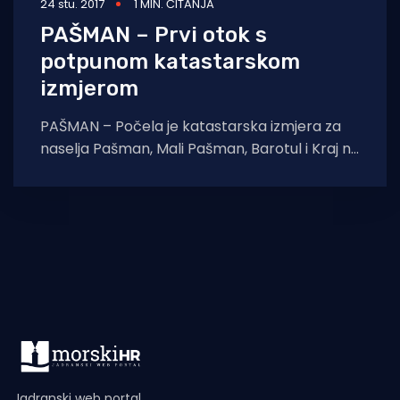
24 stu. 2017
1 MIN. ČITANJA
PAŠMAN – Prvi otok s
potpunom katastarskom
izmjerom
PAŠMAN – Počela je katastarska izmjera za
naselja Pašman, Mali Pašman, Barotul i Kraj na
otoku Pašmanu pa se vlasnicima nekretnina
Jadranski web portal