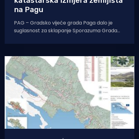
katastarska izmjera zemljišta
na Pagu
PAG – Gradsko vijeće grada Paga dalo je
suglasnost za sklapanje Sporazuma Grada
Paga s Državnom geodetskom upravom. Na
sjednici je