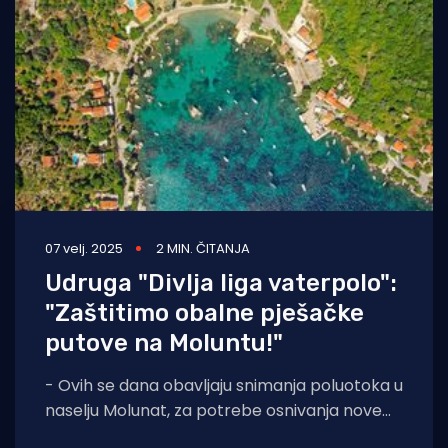
Turizam i nautika
Pomorstvo
Ribolov
Ekologija
Tradicija i kultura
07 velj. 2025
2 MIN. ČITANJA
Udruga "Divlja liga vaterpolo":
"Zaštitimo obalne pješačke
putove na Moluntu!"
- Ovih se dana obavljaju snimanja poluotoka u
naselju Molunat, za potrebe osnivanja nove
katastarske općine Molunat - kažu iz