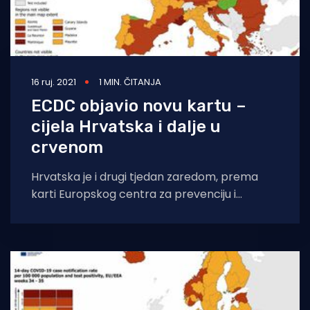
16 ruj. 2021
1 MIN. ČITANJA
ECDC objavio novu kartu –
cijela Hrvatska i dalje u
crvenom
Hrvatska je i drugi tjedan zaredom, prema
karti Europskog centra za prevenciju i
kontrolu bolesti, cijela obojena u crveno.
Unatoč