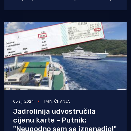
HR300015 – Savudrijska vala – Limski kanal,
05 sij. 2024
1 MIN. ČITANJA
Jadrolinija udvostručila
cijenu karte - Putnik:
"Neugodno sam se iznenadio!"