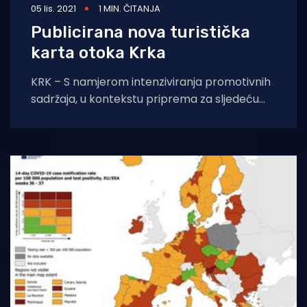
05 lis. 2021
1 MIN. ČITANJA
Publicirana nova turistička
karta otoka Krka
KRK – S namjerom intenziviranja promotivnih
sadržaja, u kontekstu priprema za sljedeću
turističku sezonu, Turistička zajednica otoka
Krka dio svojih aktivnosti