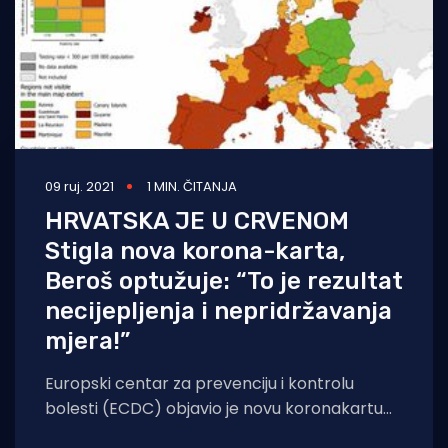
09 ruj. 2021
1 MIN. ČITANJA
HRVATSKA JE U CRVENOM
Stigla nova korona-karta,
Beroš optužuje: “To je rezultat
necijepljenja i nepridržavanja
mjera!”
Europski centar za prevenciju i kontrolu
bolesti (ECDC) objavio je novu koronakartu
Europske unije, prema kojoj je cijela Hrvatska