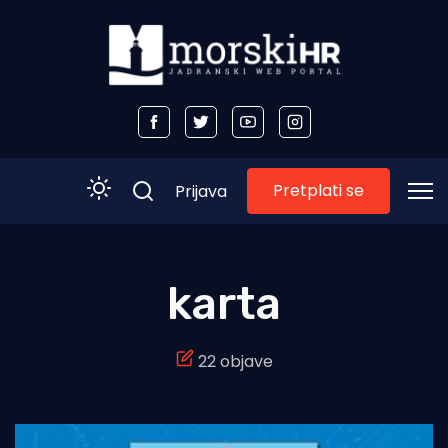
Pretplati se
Prijava
Početna
karta
Morski plus
22 objave
Morski TV
Obala
Otoci