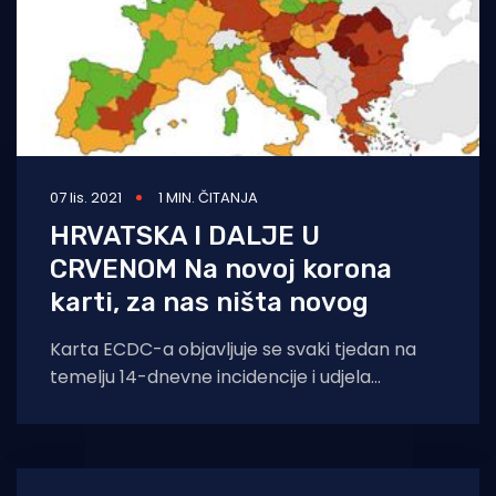
07 lis. 2021
1 MIN. ČITANJA
HRVATSKA I DALJE U
CRVENOM Na novoj korona
karti, za nas ništa novog
Karta ECDC-a objavljuje se svaki tjedan na
temelju 14-dnevne incidencije i udjela
pozitivnih testova u ukupnom broju testiranih