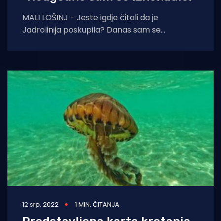
MALI LOŠINJ - Jeste igdje čitali da je
Jadrolinija poskupila? Danas sam se
neugodno iznenadio na povratku s Lošinja da
me
12 srp. 2022
1 MIN. ČITANJA