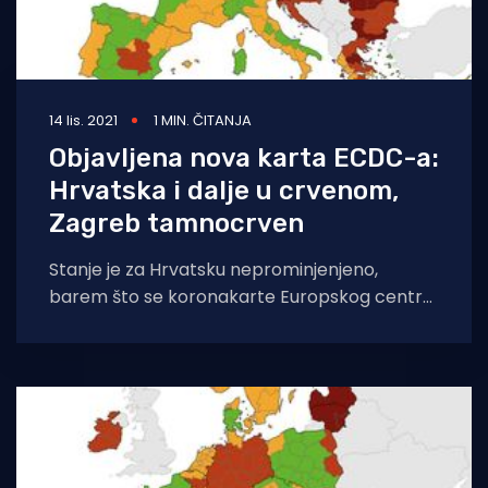
14 lis. 2021
1 MIN. ČITANJA
Objavljena nova karta ECDC-a:
Hrvatska i dalje u crvenom,
Zagreb tamnocrven
Stanje je za Hrvatsku neprominjenjeno,
barem što se koronakarte Europskog centra
za prevenciju i kontrolu bolesti (ECDC) tiče.
Objavili su