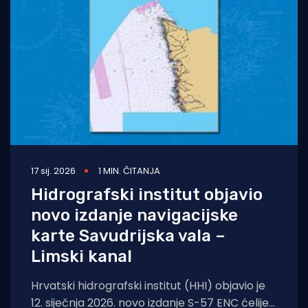
Turizam i nautika
Pomorstvo
Ribolov
Ekologija
Tradicija i kultura
17 sij. 2026
1 MIN. ČITANJA
Hidrografski institut objavio
novo izdanje navigacijske
karte Savudrijska vala –
Limski kanal
Hrvatski hidrografski institut (HHI) objavio je
12. siječnja 2026. novo izdanje S-57 ENC ćelije