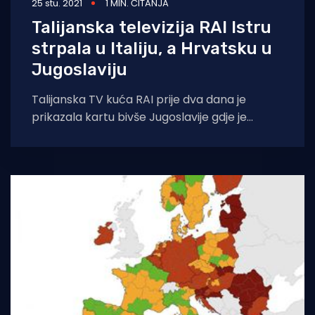
25 stu. 2021
1 MIN. ČITANJA
Talijanska televizija RAI Istru
strpala u Italiju, a Hrvatsku u
Jugoslaviju
Talijanska TV kuća RAI prije dva dana je
prikazala kartu bivše Jugoslavije gdje je
utrpala Hrvatsku, s izuzetkom Istre koju