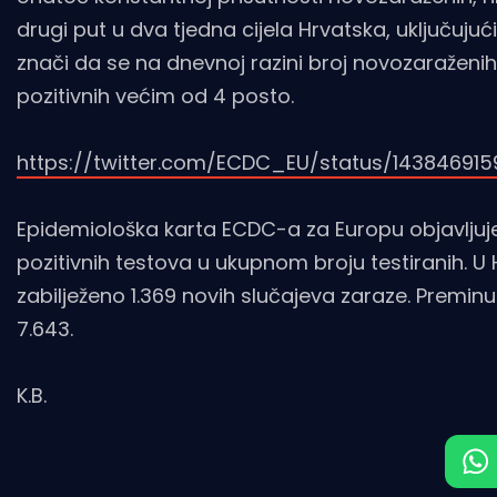
drugi put u dva tjedna cijela Hrvatska, uključujući 
znači da se na dnevnoj razini broj novozaraženi
pozitivnih većim od 4 posto.
https://twitter.com/ECDC_EU/status/14384691
Epidemiološka karta ECDC-a za Europu objavljuje
pozitivnih testova u ukupnom broju testiranih. 
zabilježeno 1.369 novih slučajeva zaraze. Premin
7.643.
K.B.