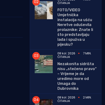
ČITANJA
FOTO/VIDEO
Umjetnička
instalacija na ušću
Neretve oduševila
prolaznike: Znate li
što predstavljaju
lađa i spužva u
pijesku?
08 kol. 2026
7 MIN.
ČITANJA
Nezakonita sidrišta
nisu „stečeno pravo“
– Vrijeme je da
uredimo more od
Umaga do
Dubrovnika
08 kol. 2026
2 MIN.
ČITANJA