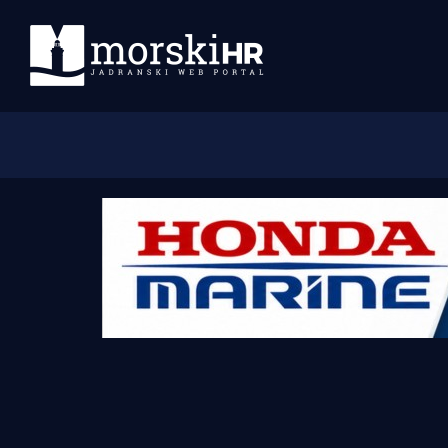
Početna
Morski plus
Morski TV
Obala
Otoci
Turizam i nautika