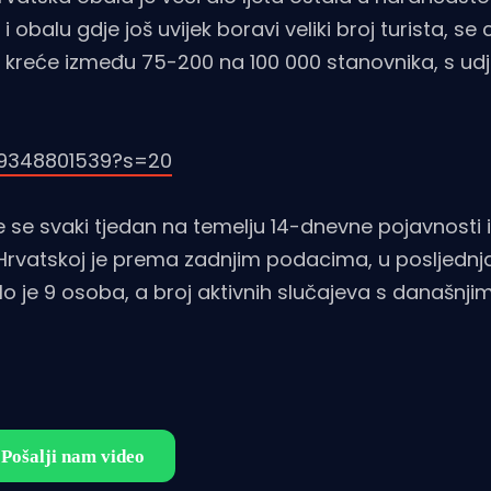
i obalu gdje još uvijek boravi veliki broj turista, se 
h kreće između 75-200 na 100 000 stanovnika, s ud
59348801539?s=20
 se svaki tjedan na temelju 14-dnevne pojavnosti i
U Hrvatskoj je prema zadnjim podacima, u posljednj
ulo je 9 osoba, a broj aktivnih slučajeva s današnj