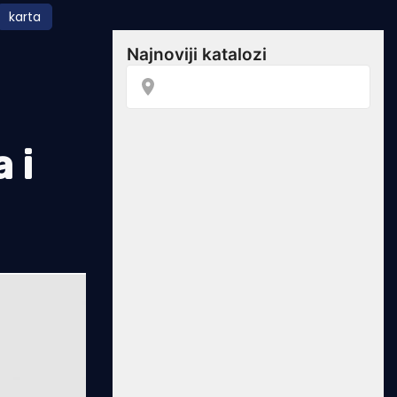
karta
 i