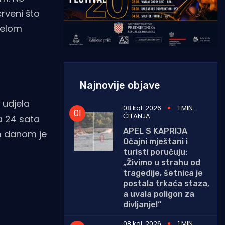
crveni što
jelom
Najnovije objave
 udjela
08 kol. 2026
1 MIN.
ČITANJA
a 24 sata
APEL S KAPRIJA
im danom je
Očajni mještani i
turisti poručuju:
„Živimo u strahu od
tragedije, šetnica je
postala trkaća staza,
a uvala poligon za
divljanje!“
08 kol. 2026
1 MIN.