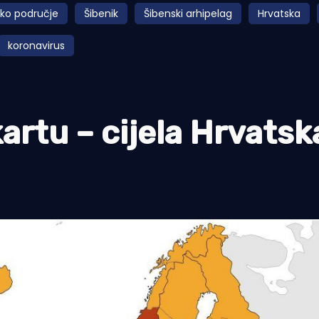
sko područje
Šibenik
Šibenski arhipelag
Hrvatska
koronavirus
rtu – cijela Hrvatska