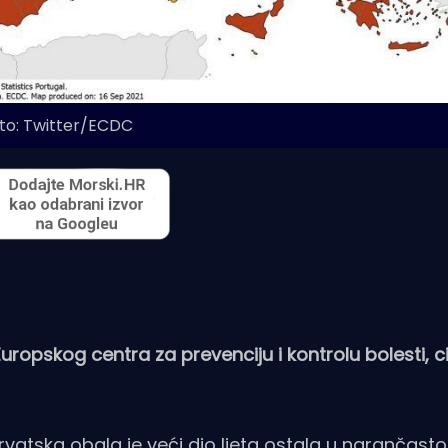
to: Twitter/ECDC
uropskog centra za prevenciju i kontrolu bolesti, ci
rvatska obala je veći dio ljeta ostala u narančast