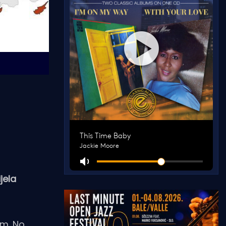
jela
om. No