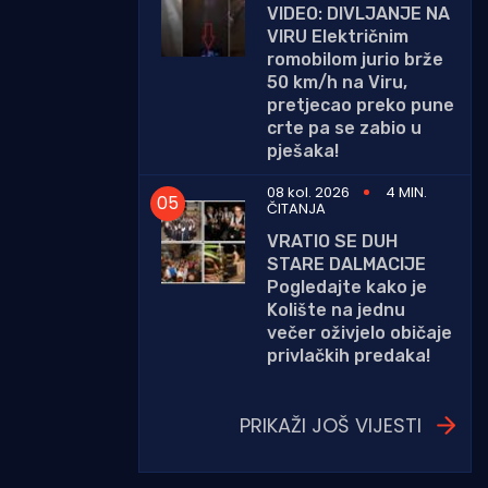
VIDEO: DIVLJANJE NA
VIRU Električnim
romobilom jurio brže
50 km/h na Viru,
pretjecao preko pune
crte pa se zabio u
pješaka!
08 kol. 2026
4 MIN.
ČITANJA
VRATIO SE DUH
STARE DALMACIJE
Pogledajte kako je
Kolište na jednu
večer oživjelo običaje
privlačkih predaka!
PRIKAŽI JOŠ VIJESTI