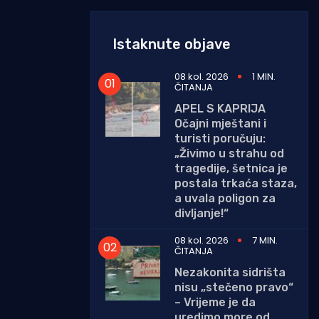
Istaknute objave
08 kol. 2026
1 MIN.
ČITANJA
APEL S KAPRIJA
Očajni mještani i
turisti poručuju:
„Živimo u strahu od
tragedije, šetnica je
postala trkaća staza,
a uvala poligon za
divljanje!“
08 kol. 2026
7 MIN.
ČITANJA
Nezakonita sidrišta
nisu „stečeno pravo“
– Vrijeme je da
uredimo more od