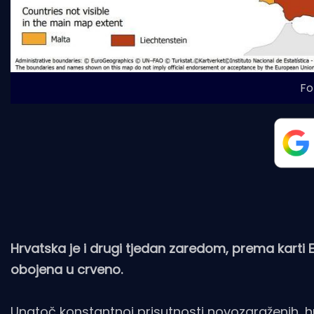
Fo
Hrvatska je i drugi tjedan zaredom, prema karti E
obojena u crveno.
Unatoč konstantnoj prisutnosti novozaraženih, h