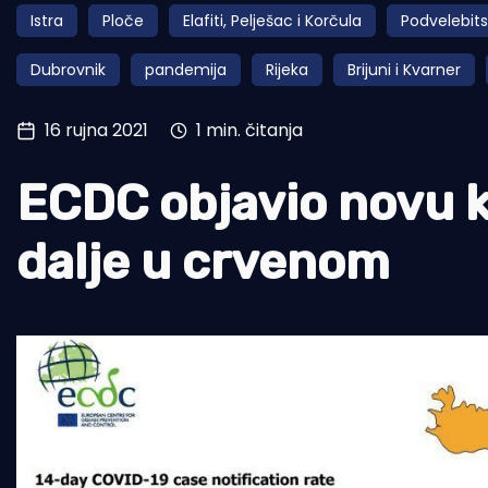
Istra
Ploče
Elafiti, Pelješac i Korčula
Podvelebit
Pomorstvo
Dubrovnik
pandemija
Rijeka
Brijuni i Kvarner
Ribolov
Ekologija
16 rujna 2021
1 min. čitanja
Tradicija i kultura
ECDC objavio novu ka
dalje u crvenom