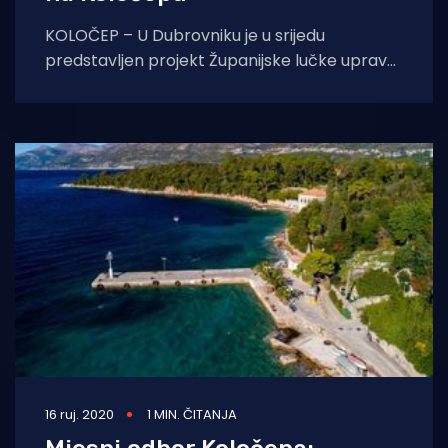
KOLOČEP – U Dubrovniku je u srijedu
predstavljen projekt Županijske lučke uprave
Dubrovnik „Rekonstrukcija luke za javni
promet u naselju Donje
16 ruj. 2020
1 MIN. ČITANJA