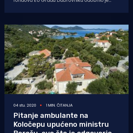
fondova EU Gradu Dubrovniku odobrilo je
sufinanciranje projekta „Adaptacija i sanacija
– energetska obnova zgrade Doma
04 stu. 2020
1 MIN. ČITANJA
Pitanje ambulante na
Koločepu upućeno ministru