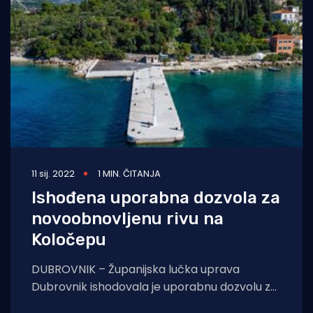
Turizam i nautika
Pomorstvo
Ribolov
Ekologija
Tradicija i kultura
11 sij. 2022
1 MIN. ČITANJA
Ishođena uporabna dozvola za
novoobnovljenu rivu na
Koločepu
DUBROVNIK – Županijska lučka uprava
Dubrovnik ishodovala je uporabnu dozvolu za
obnovljenu rivu u luci Donje Čelo na Koločepu.