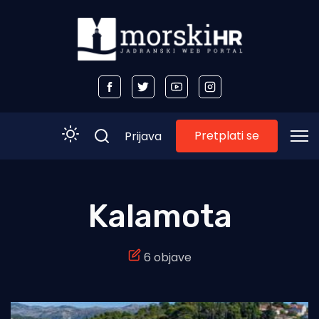
Pretplati se
Prijava
Početna
Kalamota
Morski plus
6 objave
Morski TV
Obala
Otoci