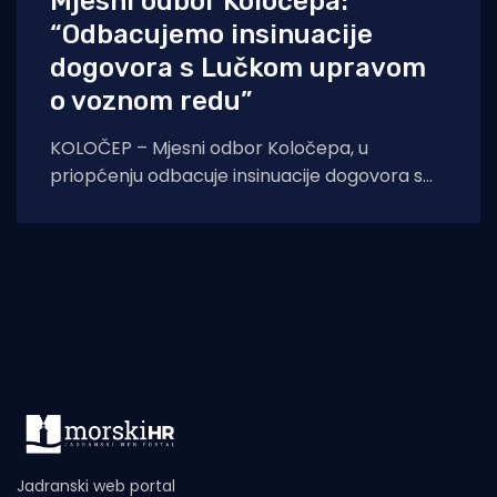
Mjesni odbor Koločepa:
“Odbacujemo insinuacije
dogovora s Lučkom upravom
o voznom redu”
KOLOČEP – Mjesni odbor Koločepa, u
priopćenju odbacuje insinuacije dogovora s
Lučkom upravom Dubrovnik o voznom redu
između Dubrovnika i tog
Jadranski web portal