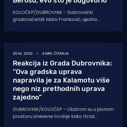
Berošu, evo što je odgovorio
KOLOČEP/DUBROVNIK – Dubrovački
gradonačelnik Mato Franković, ujedno
zastupnik u Hrvatskom saboru, na Aktualnom
satu je postavio pitanje ministru zdravstva
Viliju
25 lis. 2020
4 MIN. ČITANJA
Reakcija iz Grada Dubrovnika:
“Ova gradska uprava
napravila je za Kalamotu više
nego niz prethodnih uprava
zajedno”
DUBROVNIK/KOLOČEP – Obzirom su u javnom
prostoru iznesene tvrdnje kako Grad
Dubrovnik ne tretira stanovnike Kalamote na