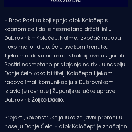
Foto: ŽLU DNŽ
– Brod Postira koji spaja otok Koločep s
kopnom će i dalje nesmetano držati liniju
Dubrovnik – Koločep. Naime, izvođač radova
Texo molior d.o.o. će u svakom trenutku
tijekom radova na rekonstrukciji rive osigurati
Postiri nesmetano pristajanje na rivu u naselju
Donje čelo kako bi žitelji Koločepa tijekom
radova imali komunikaciju s Dubrovnikom –
izjavio je ravnatelj Županijske lučke uprave
Dubrovnik
Željko Dadić
.
Projekt „Rekonstrukcija luke za javni promet u
naselju Donje Čelo – otok Koločep” je značajan