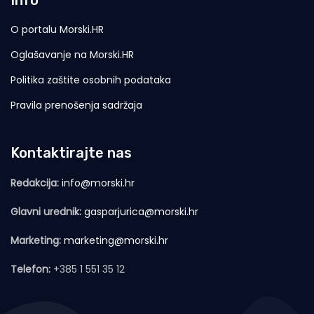
Info
O portalu Morski.HR
Oglašavanje na Morski.HR
Politika zaštite osobnih podataka
Pravila prenošenja sadržaja
Kontaktirajte nas
Redakcija:
info@morski.hr
Glavni urednik:
gasparjurica@morski.hr
Marketing:
marketing@morski.hr
Telefon:
+385 1 551 35 12