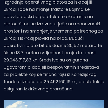
izgradnja operativnog platoa za iskrcaj ili
ukrcaj robe na manje traktore kojima se
obavlja opskrba po otoku te okretanje na
platou čime se izravno utječe na manevarski
prostor i na smanjenje vremena potrebnog za
ukrcaj i iskrcaj plovila na brod. Budući
operativni plato bit će dužine 30,52 metara te
širine 18,7 metara.Vrijednost projekta iznosi
29.943.717,83 kn. Sredstva su osigurana
Ugovorom o dodjeli bespovratnih sredstava
za projekte koji se financiraju iz Kohezijskog
fonda u iznosu od 25.452.160,16 kn, a ostatak je
osiguran iz državnog proračuna.