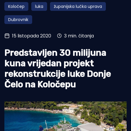
Koločep
luka
županijska lučka uprava
Turizam i nautika
Dubrovnik
Pomorstvo
Ribolov
15 listopada 2020
3 min. čitanja
Ekologija
Predstavljen 30 milijuna
Tradicija i kultura
kuna vrijedan projekt
rekonstrukcije luke Donje
Čelo na Koločepu