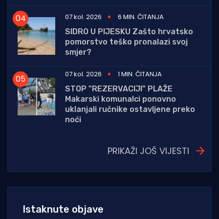
07 kol. 2026
6 MIN. ČITANJA
SIDRO U PIJESKU Zašto hrvatsko
pomorstvo teško pronalazi svoj
smjer?
07 kol. 2026
1 MIN. ČITANJA
STOP "REZERVACIJI" PLAŽE
Makarski komunalci ponovno
uklanjali ručnike ostavljene preko
noći
PRIKAŽI JOŠ VIJESTI
Istaknute objave