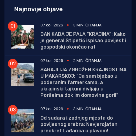
Najnovije objave
07 kol. 2026
3 MIN. ČITANJA
DAN KADA JE PALA "KRAJINA": Kako
je general Stipetić ispisao povijest i
gospodski okončao rat
07 kol. 2026
2 MIN. ČITANJA
SARAJLIJA ZGROŽEN KRAJNOSTIMA
U MAKARSKOJ: "Ja sam bježao u
poderanim farmerkama, a
ukrajinski tajkuni divljaju u
Poršeima dok im domovina gori!"
07 kol. 2026
3 MIN. ČITANJA
Od sudara i zadnjeg mjesta do
povijesnog srebra: Nevjerojatan
preokret Lađarica u plavom!