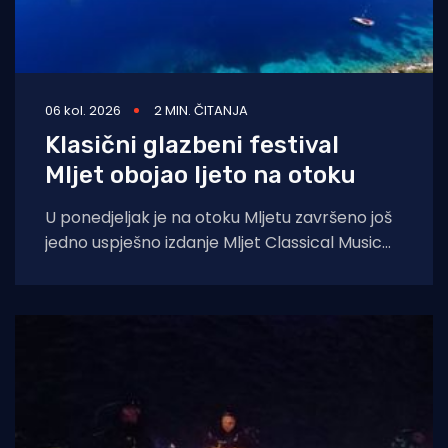
06 kol. 2026
2 MIN. ČITANJA
Klasični glazbeni festival
Mljet obojao ljeto na otoku
U ponedjeljak je na otoku Mljetu završeno još
jedno uspješno izdanje Mljet Classical Music
Festivala, koji je i ovoga ljeta