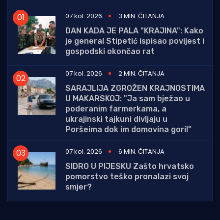
07 kol. 2026
3 MIN. ČITANJA
DAN KADA JE PALA "KRAJINA": Kako
je general Stipetić ispisao povijest i
gospodski okončao rat
07 kol. 2026
2 MIN. ČITANJA
SARAJLIJA ZGROŽEN KRAJNOSTIMA
U MAKARSKOJ: "Ja sam bježao u
poderanim farmerkama, a
ukrajinski tajkuni divljaju u
Poršeima dok im domovina gori!"
07 kol. 2026
6 MIN. ČITANJA
SIDRO U PIJESKU Zašto hrvatsko
pomorstvo teško pronalazi svoj
smjer?