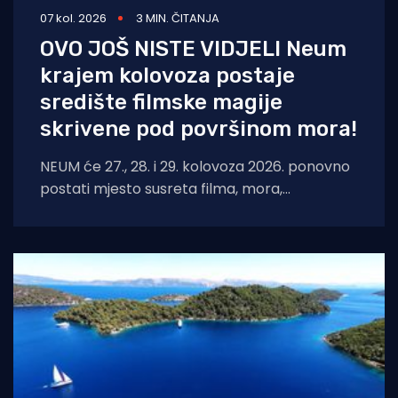
07 kol. 2026
3 MIN. ČITANJA
OVO JOŠ NISTE VIDJELI Neum
krajem kolovoza postaje
središte filmske magije
skrivene pod površinom mora!
NEUM će 27., 28. i 29. kolovoza 2026. ponovno
postati mjesto susreta filma, mora,
umjetnosti i međunarodnih autora. Neum
Underwater