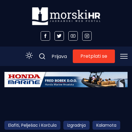
Pretplati se
Prijava
Početna
Morski plus
Morski TV
Obala
Elafiti, Pelješac i Korčula
izgradnja
Kalamota
Otoci