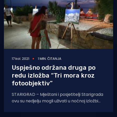
17 kol. 2021
1 MIN. ČITANJA
Uspješno održana druga po
redu izložba “Tri mora kroz
fotoobjektiv”
STARIGRAD – Mještani i posjetitelji Starigrada
ovu su nedjelju mogli uživati u noćnoj izložbi
fotografija, koja se održava u u sklopu