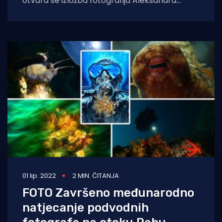
otvara se izložba fotografija Aleksandra
Kukeca snimljenih na Braču u razdoblju od
1955. do
01 lip. 2022
2 MIN. ČITANJA
FOTO Završeno međunarodno
natjecanje podvodnih