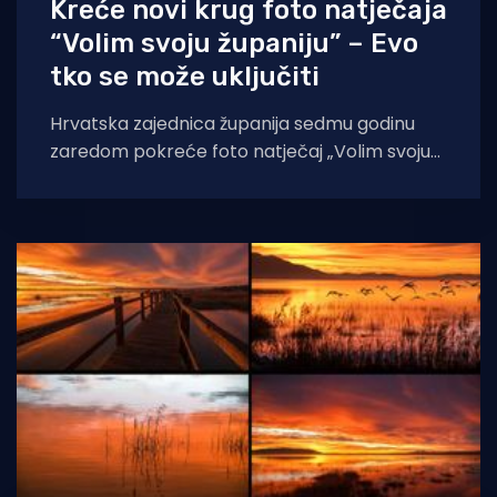
Kreće novi krug foto natječaja
“Volim svoju županiju” – Evo
tko se može uključiti
Hrvatska zajednica županija sedmu godinu
zaredom pokreće foto natječaj „Volim svoju
županiju“ kojemu je cilj promocija posebnosti
hrvatskih županija. Svi