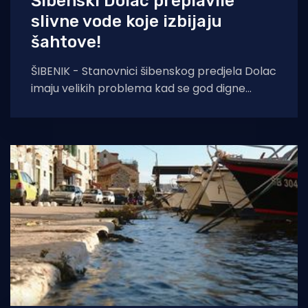
Šibenski Dolac preplavile
slivne vode koje izbijaju
šahtove!
ŠIBENIK - Stanovnici šibenskog predjela Dolac
imaju velikih problema kad se god digne
plima, pa im poplavi cesta i podrumi, ali