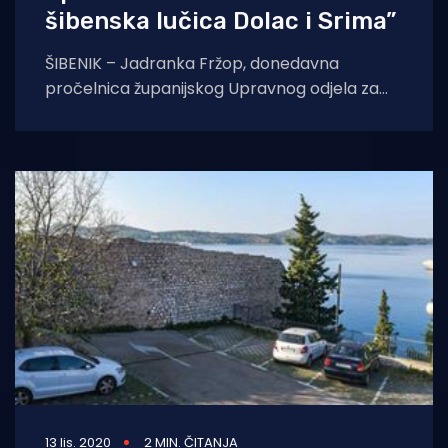
šibenska lučica Dolac i Srima”
ŠIBENIK – Jadranka Fržop, donedavna
pročelnica županijskog Upravnog odjela za
pomorstvo, promet i otočni razvoj, od
proteklog je tjedna na čelu
13 lis. 2020
2 MIN. ČITANJA