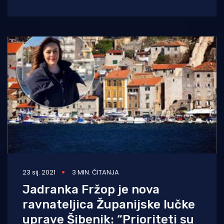
Dolac, a kako tvrde Šibenčani, ovo nije prvi
23 sij. 2021
3 MIN. ČITANJA
Jadranka Fržop je nova
ravnateljica Županijske lučke
uprave Šibenik: “Prioriteti su