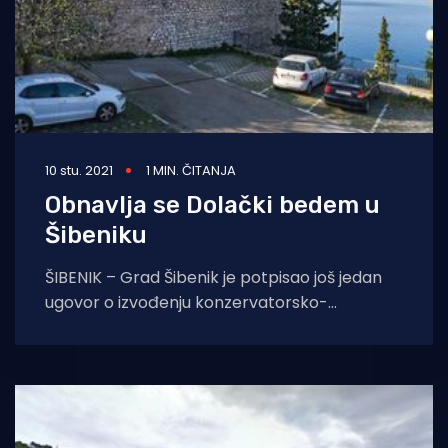
10 stu. 2021
1 MIN. ČITANJA
Obnavlja se Dolački bedem u
Šibeniku
ŠIBENIK – Grad Šibenik je potpisao još jedan
ugovor o izvođenju konzervatorsko-
restauratorskih radova na (zapadnom)
Dolačkom bedemu sa splitskom firmom