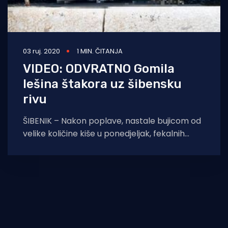
03 ruj. 2020
1 MIN. ČITANJA
VIDEO: ODVRATNO Gomila
lešina štakora uz šibensku
rivu
ŠIBENIK – Nakon poplave, nastale bujicom od
velike količine kiše u ponedjeljak, fekalnih
voda koje u šibenskoj kanalizaciji nisu
razdvojene od