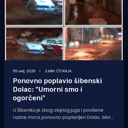
Turizam i nautika
Pomorstvo
Ribolov
Ekologija
Tradicija i kultura
05 velj. 2026
3 MIN. ČITANJA
Ponovno poplavio šibenski
Dolac: "Umorni smo i
ogorčeni"
U Šibeniku je zbog olujnog juga i povišene
razine mora ponovno poplavljen Dolac. More
se prelilo preko rive i ušlo