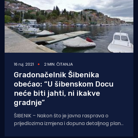
16 ruj. 2021
2 MIN. ČITANJA
Gradonačelnik Šibenika
obećao: “U šibenskom Docu
neće biti jahti, ni ikakve
gradnje”
ŠIBENIK – Nakon što je javna rasprava o
prijedlozima izmjena i dopuna detaljnog plana
uređenja šibenskog predjela Dolac, odnosno