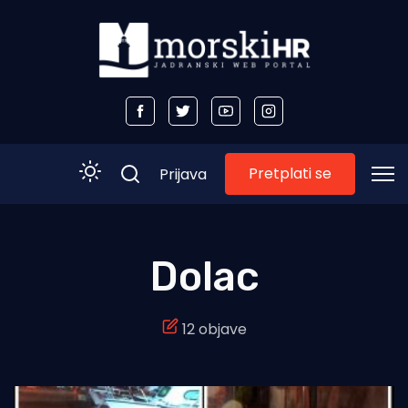
Pretplati se
Prijava
Početna
Dolac
Morski plus
12 objave
Morski TV
Obala
Otoci