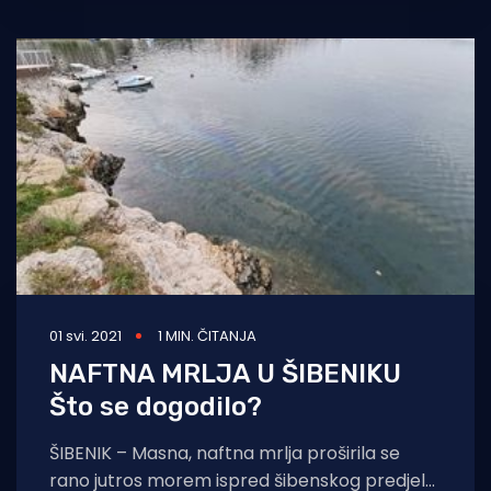
luke Pekovac
01 svi. 2021
1 MIN. ČITANJA
NAFTNA MRLJA U ŠIBENIKU
Što se dogodilo?
ŠIBENIK – Masna, naftna mrlja proširila se
rano jutros morem ispred šibenskog predjela