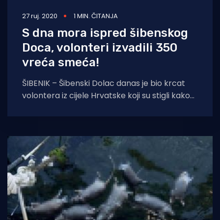
27 ruj. 2020
1 MIN. ČITANJA
S dna mora ispred šibenskog
Doca, volonteri izvadili 350
vreća smeća!
ŠIBENIK – Šibenski Dolac danas je bio krcat
volontera iz cijele Hrvatske koji su stigli kako
bi očistili ono što su