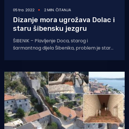
05 tra. 2022
2 MIN. ČITANJA
Dizanje mora ugrožava Dolac i
staru šibensku jezgru
ŠIBENIK – Plavljenje Doca, starog i
šarmantnog dijela Šibenika, problem je star
već desetljećima. Prije gotovo deset godina
donesen je plan