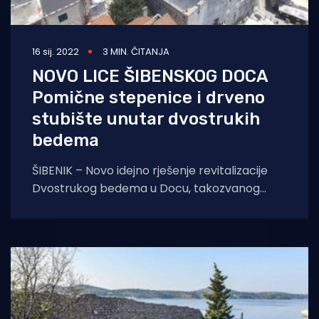
16 sij. 2022
3 MIN. ČITANJA
NOVO LICE ŠIBENSKOG DOCA
Pomične stepenice i drveno
stubište unutar dvostrukih
bedema
ŠIBENIK – Novo idejno rješenje revitalizacije
Dvostrukog bedema u Docu, takozvanog
Puta spasa, predstavljeno je krajem tjedna u
Šibeniku. Projekt je