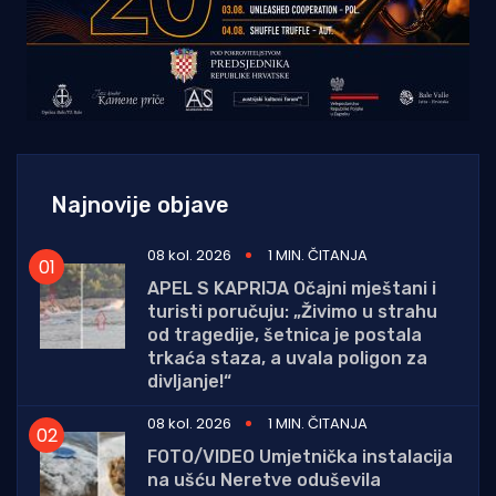
Najnovije objave
08 kol. 2026
1 MIN. ČITANJA
APEL S KAPRIJA Očajni mještani i
turisti poručuju: „Živimo u strahu
od tragedije, šetnica je postala
trkaća staza, a uvala poligon za
divljanje!“
08 kol. 2026
1 MIN. ČITANJA
FOTO/VIDEO Umjetnička instalacija
na ušću Neretve oduševila