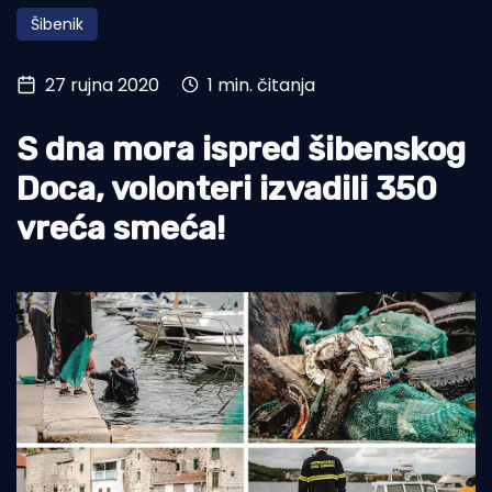
Šibenik
Turizam i nautika
Pomorstvo
27 rujna 2020
1 min. čitanja
Ribolov
S dna mora ispred šibenskog
Ekologija
Doca, volonteri izvadili 350
Tradicija i kultura
vreća smeća!