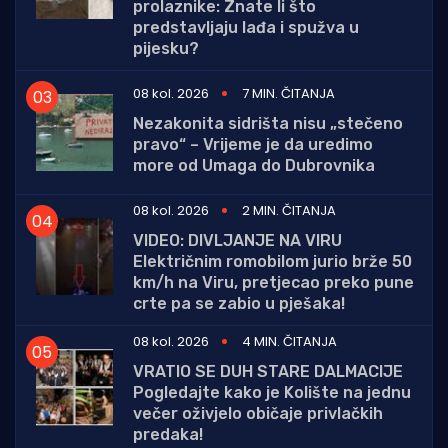
prolaznike: Znate li što
predstavljaju lađa i spužva u
pijesku?
08 kol. 2026
7 MIN. ČITANJA
Nezakonita sidrišta nisu „stečeno
pravo“ – Vrijeme je da uredimo
more od Umaga do Dubrovnika
08 kol. 2026
2 MIN. ČITANJA
VIDEO: DIVLJANJE NA VIRU
Električnim romobilom jurio brže 50
km/h na Viru, pretjecao preko pune
crte pa se zabio u pješaka!
08 kol. 2026
4 MIN. ČITANJA
VRATIO SE DUH STARE DALMACIJE
Pogledajte kako je Kolište na jednu
večer oživjelo običaje privlačkih
predaka!