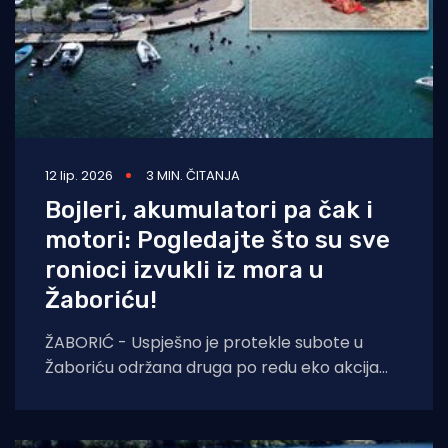
12 lip. 2026
3 MIN. ČITANJA
Bojleri, akumulatori pa čak i
motori: Pogledajte što su sve
ronioci izvukli iz mora u
Žaboriću!
ŽABORIĆ - Uspješno je protekle subote u
Žaboriću održana druga po redu eko akcija
„Vala Studena 2026.“, u organizaciji Udruge Za