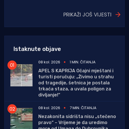
PRIKAŽI JOŠ VIJESTI
Istaknute objave
08 kol. 2026
1 MIN. ČITANJA
APEL S KAPRIJA Očajni mještani i
turisti poručuju: „Živimo u strahu
od tragedije, šetnica je postala
trkaća staza, a uvala poligon za
divljanje!“
08 kol. 2026
7 MIN. ČITANJA
Nezakonita sidrišta nisu „stečeno
pravo“ – Vrijeme je da uredimo
more od Umaga do Dubrovnika