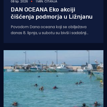
08 lip. 2026
1 MIN. ČITANJA
DAN OCEANA Eko akciji
čišćenja podmorja u Ližnjanu
Povodom Dana oceana koji se obilježava
danas 8. lipnja, u subotu su bivši i sadašnji
studenti iz Pule sudjelovali u