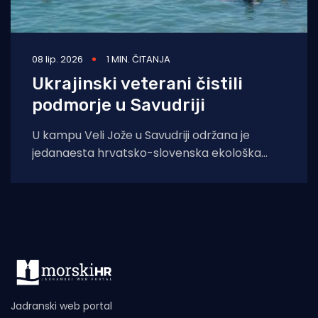
08 lip. 2026
1 MIN. ČITANJA
Ukrajinski veterani čistili
podmorje u Savudriji
U kampu Veli Jože u Savudriji održana je
jedanaesta hrvatsko-slovenska ekološka
akcija čišćenja podmorja „Čišćenje bez
granica. Akcija je
Jadranski web portal