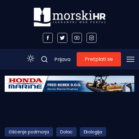
Pretplati se
Prijava
Početna
Morski plus
Morski TV
Obala
čišćenje podmorja
Dolac
Ekologija
Otoci