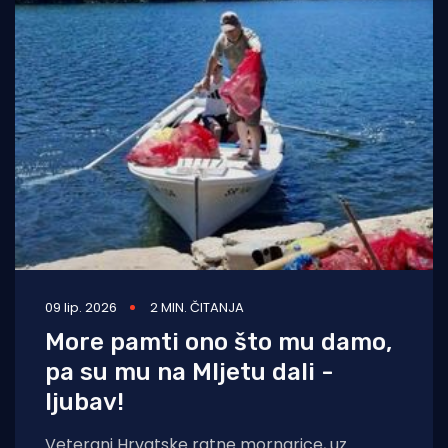
09 lip. 2026
2 MIN. ČITANJA
More pamti ono što mu damo,
pa su mu na Mljetu dali -
ljubav!
Veterani Hrvatske ratne mornarice, uz