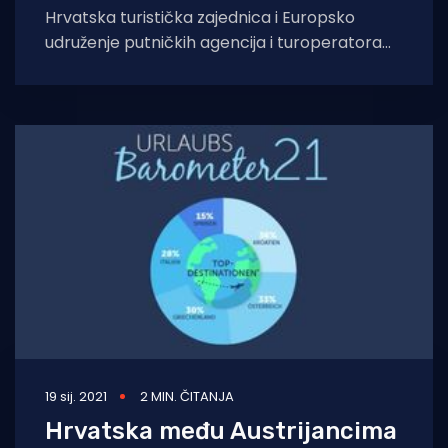
Hrvatska turistička zajednica i Europsko
udruženje putničkih agencija i turoperatora
(ECTAA) potpisali su sporazum kojim
Hrvatska u 2021. godini ima
19 sij. 2021
2 MIN. ČITANJA
Hrvatska među Austrijancima