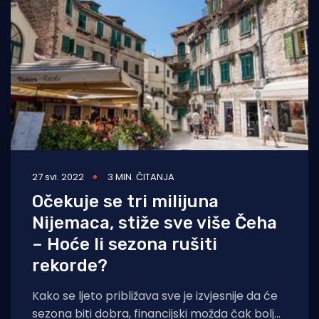
Turizam i nautika
Pomorstvo
Ribolov
Ekologija
Tradicija i kultura
27 svi. 2022
3 MIN. ČITANJA
Očekuje se tri milijuna
Nijemaca, stiže sve više Čeha
– Hoće li sezona rušiti
rekorde?
Kako se ljeto približava sve je izvjesnije da će
sezona biti dobra, financijski možda čak bolja