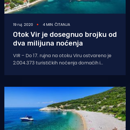
19 ruj. 2020
4 MIN. ČITANJA
Otok Vir je dosegnuo brojku od
dva milijuna noćenja
VIR – Do 17. rujna na otoku Viru ostvareno je
2.004.373 turističkih noćenja domaćih i
stranih gostiju, čime je