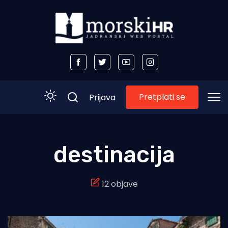
Pretplati se
Prijava
Početna
destinacija
Morski plus
12 objave
Morski TV
Obala
Otoci