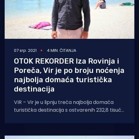
07 srp. 2021
4 MIN. ČITANJA
OTOK REKORDER Iza Rovinja i
Poreča, Vir je po broju noćenja
najbolja domaća turistička
destinacija
VIR – Vir je u lipnju treća najbolja domaća
turistička destinacija s ostvarenih 232,8 tisuća
noćenja iza vodećeg Rovinja s