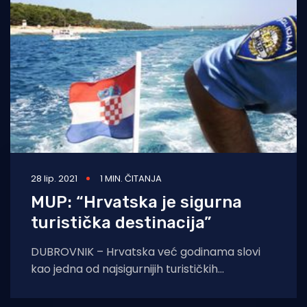
28 lip. 2021
1 MIN. ČITANJA
MUP: “Hrvatska je sigurna
turistička destinacija”
DUBROVNIK – Hrvatska već godinama slovi
kao jedna od najsigurnijih turističkih
destinacija, a u ovo vrijeme pandemije
virusom COVID – 19 od