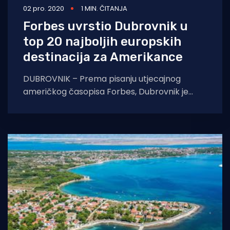
02 pro. 2020
1 MIN. ČITANJA
Forbes uvrstio Dubrovnik u
top 20 najboljih europskih
destinacija za Amerikance
DUBROVNIK – Prema pisanju utjecajnog
američkog časopisa Forbes, Dubrovnik je
uvršten u top 20 najboljih europskih
destinacija za život, posao i