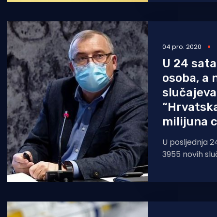
pomorskih kap
Hrvatskog za
04 pro. 2020
U 24 sata
osoba, a 
slučajeva
“Hrvatska
milijuna 
U posljednja 2
3955 novih sl
SARS-CoV-2 te 
slučajeva u