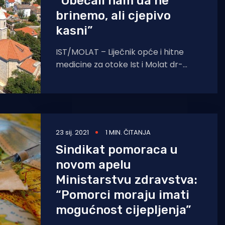
“Obećali nam da ne
brinemo, ali cjepivo
kasni”
IST/MOLAT – Liječnik opće i hitne
medicine za otoke Ist i Molat dr-
Velimir Vuk prije nekoliko dana nas je
23 sij. 2021
1 MIN. ČITANJA
Sindikat pomoraca u
novom apelu
Ministarstvu zdravstva:
“Pomorci moraju imati
mogućnost cijepljenja”