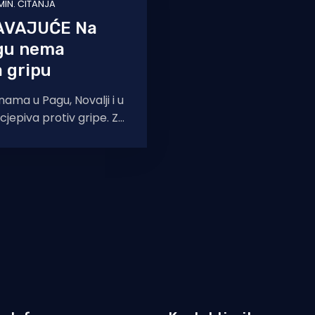
 MIN. ČITANJA
AVAJUĆE Na
gu nema
a gripu
nama u Pagu, Novalji i u
cjepiva protiv gripe. Za
 ljekarnama otoka