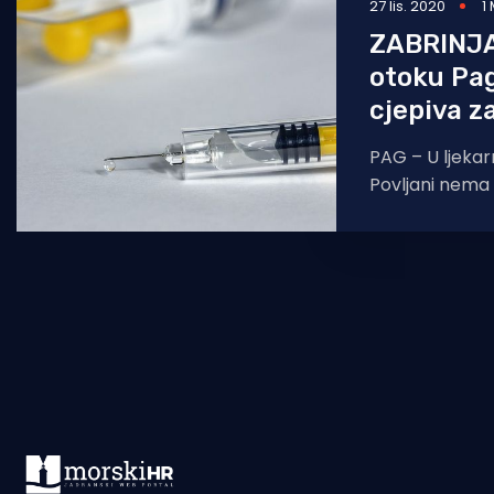
27 lis. 2020
1
ZABRINJ
otoku Pa
cjepiva z
PAG – U ljekar
Povljani nema 
Radio Pag je u