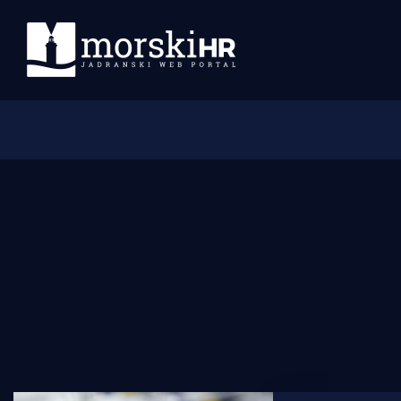
Početna
Morski plus
Morski TV
Obala
Otoci
Turizam i nautika