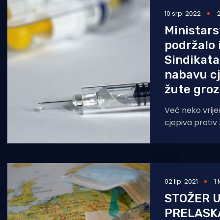
10 srp. 2022
Pomorstvo
Ministar
Ribolov
podržalo 
Ekologija
Sindikat
nabavu cj
Tradicija i kultura
žute groz
Već neko vrij
cjepiva protiv
Sindikatu pom
da svakim dan
02 lip. 2021
1
STOŽER 
PRELASK