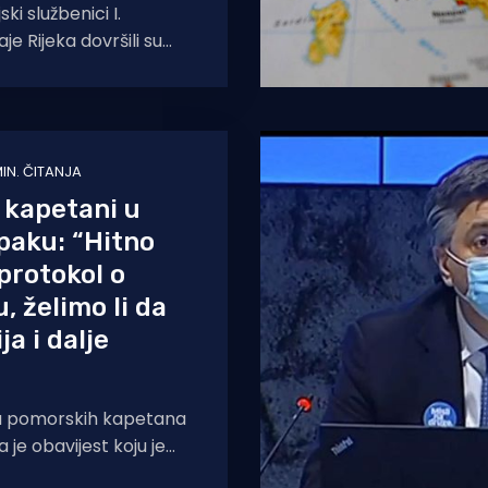
ski službenici I.
aje Rijeka dovršili su
 istraživanje nad 61-
atskim državljaninom
a prekršaja iz
MIN. ČITANJA
 kapetani u
paku: “Hitno
protokol o
u, želimo li da
ja i dalje
a pomorskih kapetana
la je obavijest koju je
ica Hrvatskih Udruga