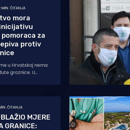
2 MIN. ČITANJA
stvo mora
inicijativu
a pomoraca za
epiva protiv
nice
eme u Hrvatskoj nema
 žute groznice. U
oraca Hrvatske kažu
om primaju veliki
 MIN. ČITANJA
UBLAŽIO MJERE
A GRANICE: