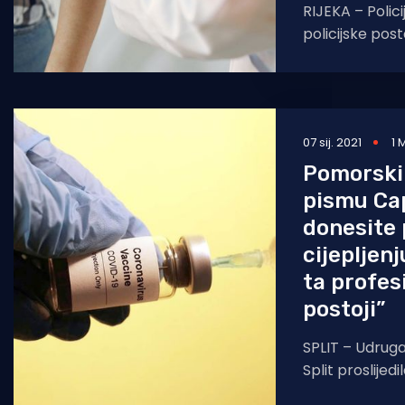
RIJEKA – Policij
policijske post
kriminalističko
godišnjim hrv
zbog počinjenj
07 sij. 2021
1 
Pomorski
pismu Ca
donesite 
cijepljenj
ta profesi
postoji”
SPLIT – Udrug
Split proslijedi
ZHUPK (Zajedn