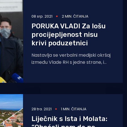
08 srp. 2021
2 MIN. ČITANJA
PORUKA VLADI Za lošu
procijepljenost nisu
krivi poduzetnici
Nastavlja se verbalni medijski okršaj
između Vlade RH s jedne strane, i
poduzetnika s druge strane, nakon
što su iz
28 tra. 2021
1 MIN. ČITANJA
Liječnik s Ista i Molata: