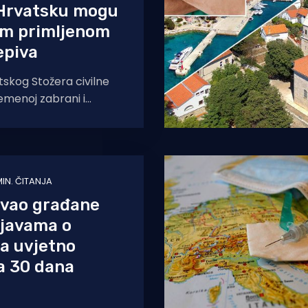
 Hrvatsku mogu
om primljenom
epiva
skog Stožera civilne
remenoj zabrani i
 prelaska preko
laza u srijedu su
e prelaska
MIN. ČITANJA
vao građane
bjavama o
pa uvjetno
a 30 dana