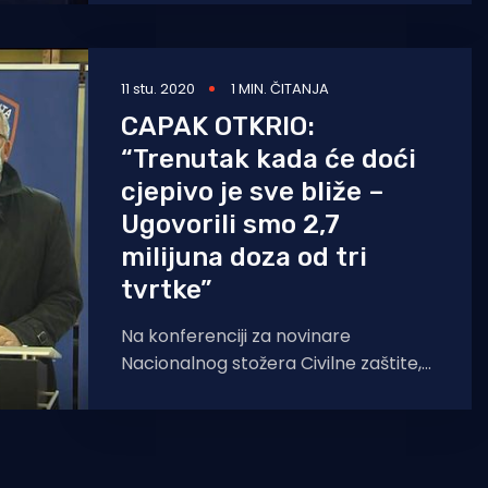
11 stu. 2020
1 MIN. ČITANJA
CAPAK OTKRIO:
“Trenutak kada će doći
cjepivo je sve bliže –
Ugovorili smo 2,7
milijuna doza od tri
tvrtke”
Na konferenciji za novinare
Nacionalnog stožera Civilne zaštite,
Krunoslav Capak, ravnatelj HZJZ-a,
rekao je da je tjedni porast u