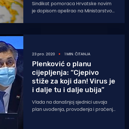
Sindikat pomoraca Hrvatske novim
je dopisom apelirao na Ministarstvo
zdravstva i RH da pomorcima
omoguće cijepljenje protiv COVID 19.
– Ovoga
23 pro. 2020
1 MIN. ČITANJA
Plenković o planu
cijepljenja: “Cjepivo
stiže za koji dan! Virus je
i dalje tu i dalje ubija”
Vlada na današnjoj sjednici usvaja
plan uvođenja, provođenja i praćenja
cijepljenja protiv bolesti covid-19 u
Hrvatskoj, a ministri će