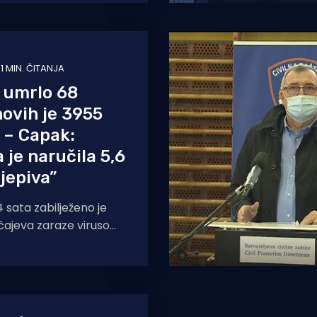
etana) dobila od
voda
1 MIN. ČITANJA
 umrlo 68
novih je 3955
 – Capak:
 je naručila 5,6
cjepiva”
4 sata zabilježeno je
učajeva zaraze virusom
je broj aktivnih