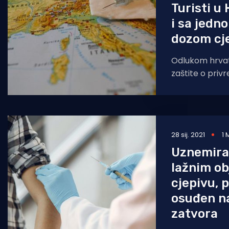
Turisti u
i sa jedn
dozom cj
Odlukom hrvat
zaštite o priv
ograničavanju
graničnih prije
ublažene mjer
28 sij. 2021
1 
Uznemira
lažnim o
cjepivu, 
osuđen n
zatvora