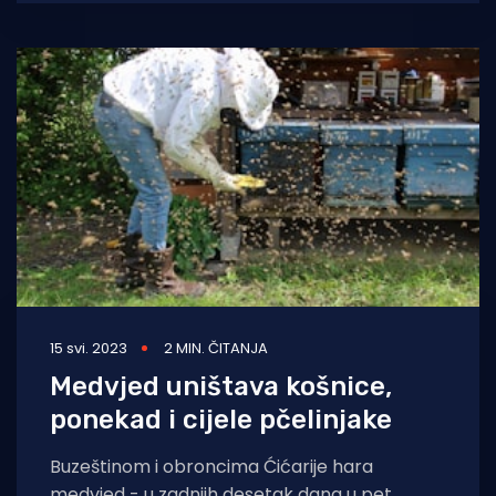
15 svi. 2023
2 MIN. ČITANJA
Medvjed uništava košnice,
ponekad i cijele pčelinjake
Buzeštinom i obroncima Ćićarije hara
medvjed - u zadnjih desetak dana u pet