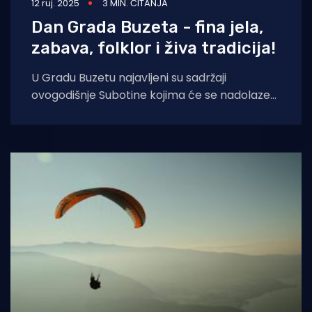
12 ruj. 2025
3 MIN. ČITANJA
Dan Grada Buzeta - fina jela,
zabava, folklor i živa tradicija!
U Gradu Buzetu najavljeni su sadržaji
ovogodišnje Subotine kojima će se nadolazeći
vikend od 12. do 14. rujna 2025. obilježiti