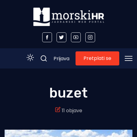
Pretplati se
Prijava
Početna
buzet
Morski plus
11 objave
Morski TV
Obala
Otoci