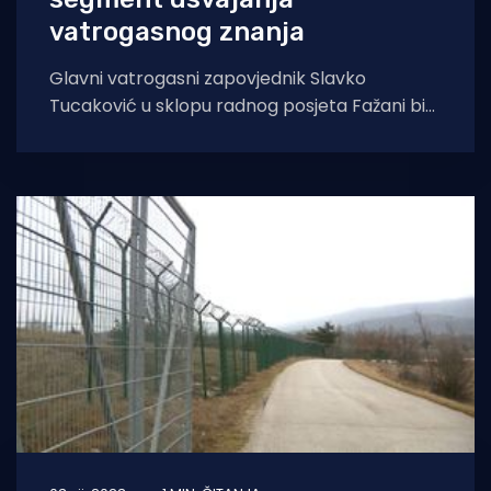
vatrogasnog znanja
Glavni vatrogasni zapovjednik Slavko
Tucaković u sklopu radnog posjeta Fažani bio
je na sastanku kod načelnika Općine Fažana
Radomira Koraća.