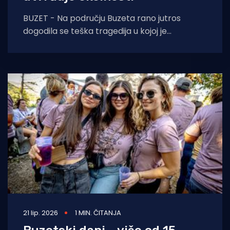
BUZET - Na području Buzeta rano jutros
dogodila se teška tragedija u kojoj je
preminulo dijete, službeno je potvrdila
Policijska uprava
21 lip. 2026
1 MIN. ČITANJA