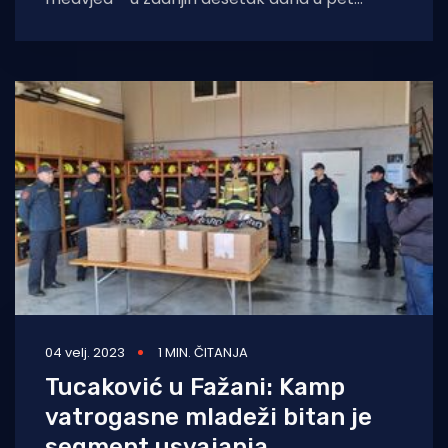
navrata je oštetio dvadesetak košnica u tri
različita
04 velj. 2023
1 MIN. ČITANJA
Tucaković u Fažani: Kamp
vatrogasne mladeži bitan je
segment usvajanja