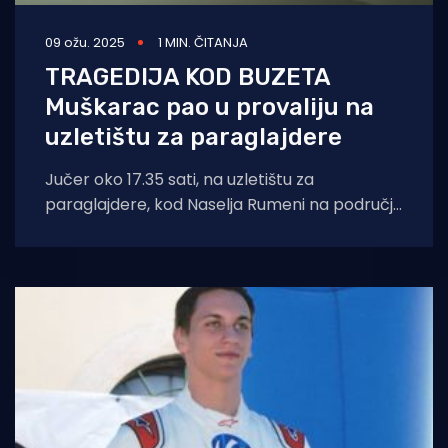
09 ožu. 2025
1 MIN. ČITANJA
TRAGEDIJA KOD BUZETA
Muškarac pao u provaliju na
uzletištu za paraglajdere
Jučer oko 17.35 sati, na uzletištu za
paraglajdere, kod Naselja Rumeni na području
Buzeta, smrtno je stradao 72-godišnji