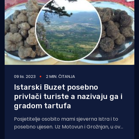
09 lis. 2023
2 MIN. ČITANJA
Istarski Buzet posebno
privlači turiste a nazivaju ga i
gradom tartufa
Posjetitelje osobito mami sjeverna Istra i to
posebno ujesen. Uz Motovun i Grožnjan, u ovo
je doba posebno zanimljiv Buzet