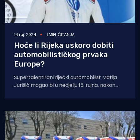
14 ruj. 2024
1 MIN. ČITANJA
Hoće li Rijeka uskoro dobiti
automobilističkog prvaka
Europe?
Supertalentirani riječki automobilist Matija
Jurišić mogao bi u nedjelju 15. rujna, nakon
završetka 43. Buzetskih dana, najvećeg
hrvatskog oktanskog spektakla