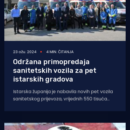
23 ožu. 2024
4 MIN. ČITANJA
Održana primopredaja
sanitetskih vozila za pet
istarskih gradova
Istarska županija je nabavila novih pet vozila
sanitetskog prijevoza, vrijednih 550 tisuća
eura, za potrebe Nastavnog zavoda za hitnu
medicinu