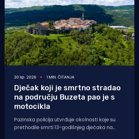
Turizam i nautika
Pomorstvo
Ribolov
Ekologija
Tradicija i kultura
30 lip. 2026
1 MIN. ČITANJA
Dječak koji je smrtno stradao
na području Buzeta pao je s
motocikla
Pazinska policija utvrđuje okolnosti koje su
prethodile smrti 13-godišnjeg dječaka na
području Buzeta. Zasad je utvrđeno kako je