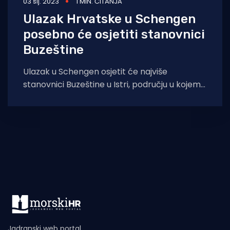
03 sij. 2023
1 MIN. ČITANJA
Ulazak Hrvatske u Schengen
posebno će osjetiti stanovnici
Buzeštine
Ulazak u Schengen osjetit će najviše
stanovnici Buzeštine u Istri, području u kojemu
su granica i ograda ometale svakodnevno
kretanje.
Jadranski web portal