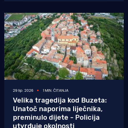
dječak
29 lip. 2026
1 MIN. ČITANJA
Velika tragedija kod Buzeta:
Unatoč naporima liječnika,
preminulo dijete - Policija
utvrđuje okolnosti