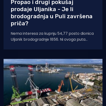
Propao i drugi pokušaj
prodaje Uljanika - Je li
brodogradnja u Puli završena
priča?
Nema interesa za kupnju 54,77 posto dionica
Uljanik brodogradnje 1856. Ni ovoga puta
potencijalnih kupaca nije bilo, odnosno nitko