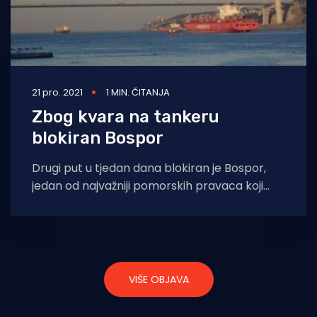
21 pro. 2021
1 MIN. ČITANJA
Zbog kvara na tankeru
blokiran Bospor
Drugi put u tjedan dana blokiran je Bospor,
jedan od najvažniji pomorskih pravaca koji
spaja Crno More s Mramornim morem.
VIŠE OBJAVA