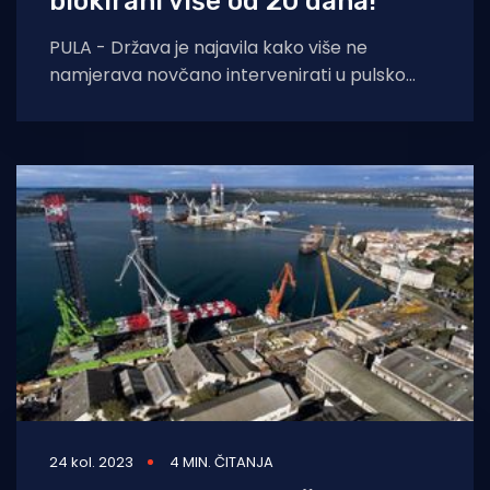
blokirani više od 20 dana!
PULA - Država je najavila kako više ne
namjerava novčano intervenirati u pulsko
brodogradilište koje je očito u problemima.
Računi novog
24 kol. 2023
4 MIN. ČITANJA