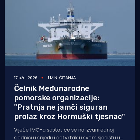
Turizam i nautika
Pomorstvo
Ribolov
Ekologija
Tradicija i kultura
17 ožu. 2026
1 MIN. ČITANJA
Čelnik Međunarodne
pomorske organizacije:
"Pratnja ne jamči siguran
prolaz kroz Hormuški tjesnac"
Vijeće IMO-a sastat će se na izvanrednoj
sjednici u srijedu i četvrtak u svom sjedištu u