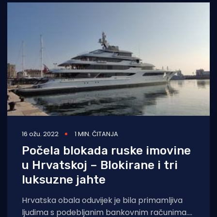
16 ožu. 2022
1 MIN. ČITANJA
Počela blokada ruske imovine
u Hrvatskoj – Blokirane i tri
luksuzne jahte
Hrvatska obala oduvijek je bila primamljiva
ljudima s podebljanim bankovnim računima.