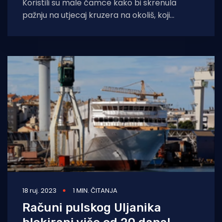
Koristili su male čamce kako bi skrenula
pažnju na utjecaj kruzera na okoliš, koji
povezuju s globalnim zagrijavanjem. Bilo ih
18 ruj. 2023
1 MIN. ČITANJA
Računi pulskog Uljanika