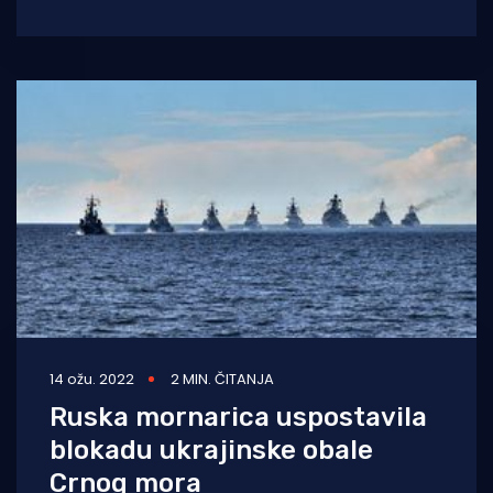
Nije tajna da hrvatsku obalu vole i bogati Rusi,
14 ožu. 2022
2 MIN. ČITANJA
Ruska mornarica uspostavila
blokadu ukrajinske obale
Crnog mora