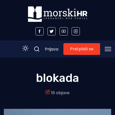
Pretplati se
Prijava
Početna
blokada
Morski plus
16 objave
Morski TV
Obala
Otoci