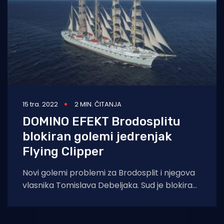
15 tra. 2022
2 MIN. ČITANJA
DOMINO EFEKT Brodosplitu
blokiran golemi jedrenjak
Flying Clipper
Novi golemi problemi za Brodosplit i njegova
vlasnika Tomislava Debeljaka. Sud je blokirao
njihov 162 metra dug putnički jedrenjak Flying