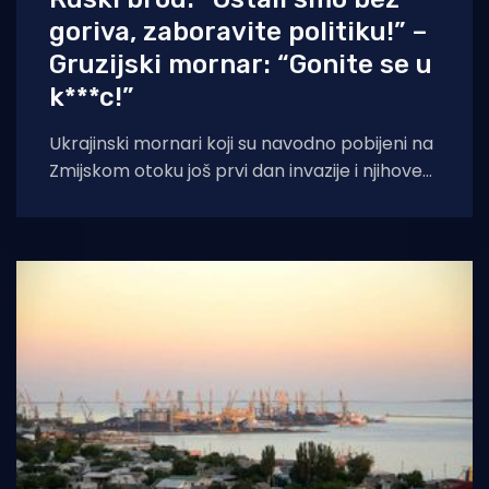
goriva, zaboravite politiku!” –
Gruzijski mornar: “Gonite se u
k***c!”
Ukrajinski mornari koji su navodno pobijeni na
Zmijskom otoku još prvi dan invazije i njihove
riječi koje su uputili ruskom