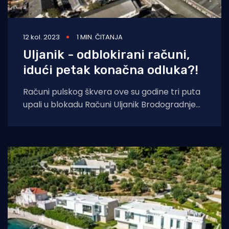
12 kol. 2023
1 MIN. ČITANJA
Uljanik - odblokirani računi,
idući petak konačna odluka?!
Računi pulskog škvera ove su godine tri puta
upali u blokadu Računi Uljanik Brodogradnje
1856 deblokirani su prije dva dana