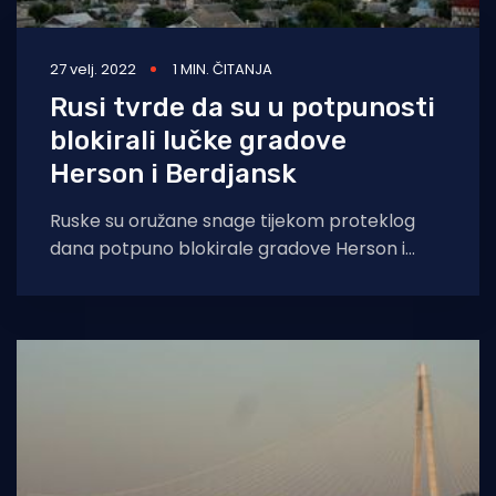
27 velj. 2022
1 MIN. ČITANJA
Rusi tvrde da su u potpunosti
blokirali lučke gradove
Herson i Berdjansk
Ruske su oružane snage tijekom proteklog
dana potpuno blokirale gradove Herson i
Berdjansk u Ukrajini, izjavio je u nedjelju Igor