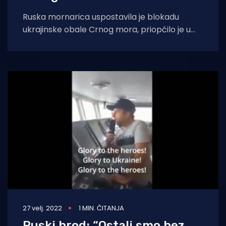
Ruska mornarica uspostavila je blokadu
ukrajinske obale Crnog mora, priopćilo je u
nedjelju britansko ministarstvo obrane,
upozoravajući da ruski ratni
27 velj. 2022
1 MIN. ČITANJA
Ruski brod: “Ostali smo bez