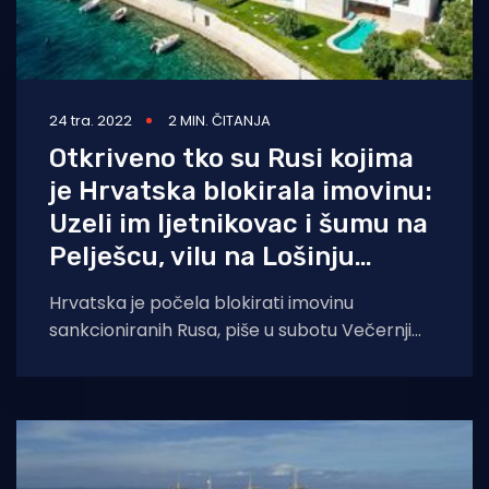
24 tra. 2022
2 MIN. ČITANJA
Otkriveno tko su Rusi kojima
je Hrvatska blokirala imovinu:
Uzeli im ljetnikovac i šumu na
Pelješcu, vilu na Lošinju…
Hrvatska je počela blokirati imovinu
sankcioniranih Rusa, piše u subotu Večernji
list, navodeći da su zaplijenjene ruske vile i
šume,