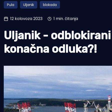
Pula
Uljanik
blokada
Pomorstvo
Ribolov
12 kolovoza 2023
1 min. čitanja
Ekologija
Uljanik - odblokirani
Tradicija i kultura
konačna odluka?!