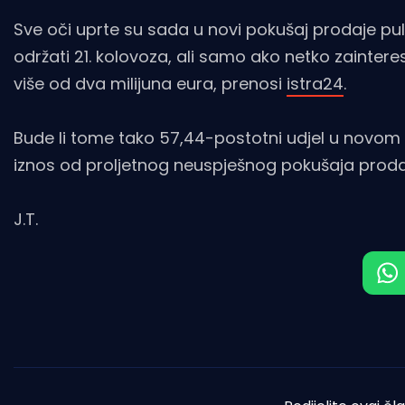
Sve oči uprte su sada u novi pokušaj prodaje pu
održati 21. kolovoza, ali samo ako netko zaintere
više od dva milijuna eura, prenosi
istra24
.
Bude li tome tako 57,44-postotni udjel u novom Ul
iznos od proljetnog neuspješnog pokušaja prodaje
J.T.