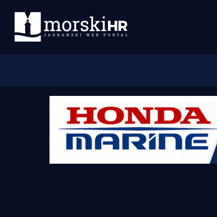
Početna
Morski plus
Morski TV
Obala
Otoci
Turizam i nautika