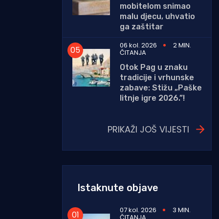
mobitelom snimao
malu djecu, uhvatio
ga zaštitar
06 kol. 2026
2 MIN.
ČITANJA
Otok Pag u znaku
tradicije i vrhunske
zabave: Stižu „Paške
litnje igre 2026.”!
PRIKAŽI JOŠ VIJESTI
Istaknute objave
07 kol. 2026
3 MIN.
ČITANJA