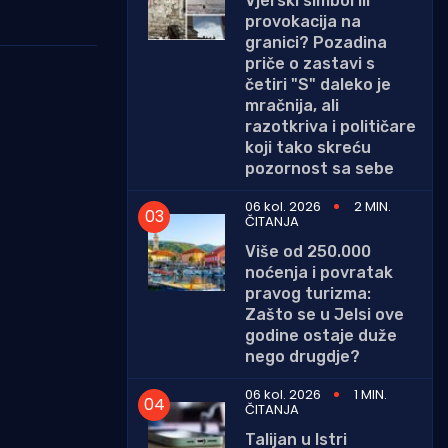
Vjerski simbol ili
provokacija na
granici? Pozadina
priče o zastavi s
četiri "S" daleko je
mračnija, ali
razotkriva i političare
koji tako skreću
pozornost sa sebe
06 kol. 2026
2 MIN.
ČITANJA
Više od 250.000
noćenja i povratak
pravog turizma:
Zašto se u Jelsi ove
godine ostaje duže
nego drugdje?
06 kol. 2026
1 MIN.
ČITANJA
Talijan u Istri