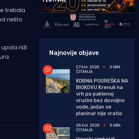
e trebala
 od nešto
upola niži
Najnovije objave
ura.
07 kol. 2026
3 MIN.
ČITANJA
KOBNA POGREŠKA NA
BIOKOVU Krenuli na
vrh po paklenoj
vrućini bez dovoljno
vode, jedan se
planinar nije vratio
06 kol. 2026
5 MIN.
ČITANJA