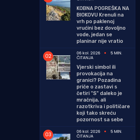
KOBNA POGREŠKA NA
BIOKOVU Krenuli na
vrh po paklenoj
vrućini bez dovoljno
vode, jedan se
planinar nije vratio
06 kol. 2026
5 MIN.
ČITANJA
Vjerski simbol ili
provokacija na
granici? Pozadina
priče o zastavi s
četiri "S" daleko je
mračnija, ali
razotkriva i političare
koji tako skreću
pozornost sa sebe
06 kol. 2026
5 MIN.
ČITANJA