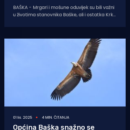
BAŠKA - Mrgari i mošune oduvijek su bili važni
u životima stanovnika Baške, ali i ostatka Krka
na kojem je ovčarsto
01 lis. 2025
4 MIN. ČITANJA
Općina Baška snažno se