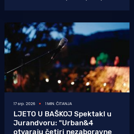
dječjih radionica, umjetnosti i koncerata,
trodnevna manifestacija još
17 srp. 2026
1 MIN. ČITANJA
LJETO U BAŠKOJ Spektakl u
Jurandvoru: "Urban&4
otvaraju četiri nezaboravne