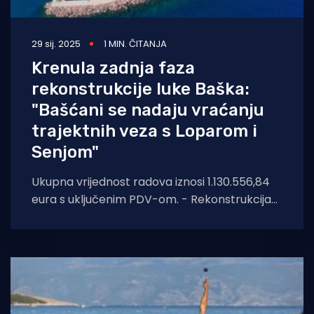
29 sij. 2025
1 MIN. ČITANJA
Krenula zadnja faza
rekonstrukcije luke Baška:
"Bašćani se nadaju vraćanju
trajektnih veza s Loparom i
Senjom"
Ukupna vrijednost radova iznosi 1.130.556,84
eura s uključenim PDV-om. - Rekonstrukcija
luke Baška bit će podijeljena na