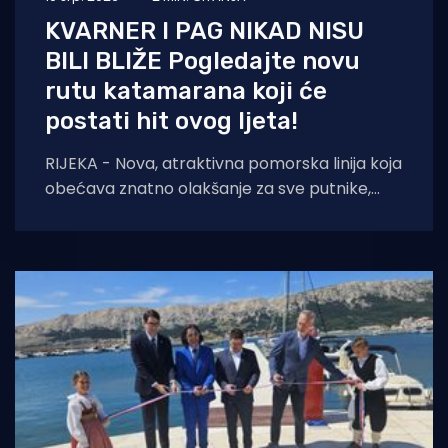
KVARNER I PAG NIKAD NISU
BILI BLIŽE Pogledajte novu
rutu katamarana koji će
postati hit ovog ljeta!
RIJEKA - Nova, atraktivna pomorska linija koja
obećava znatno olakšanje za sve putnike,
turiste i lokalno stanovništvo željno
istraživanja sjevernog Jadrana,