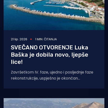
21 lip. 2026
1 MIN. ČITANJA
SVEČANO OTVORENJE Luka
Baška je dobila novo, ljepše
lice!
Završetkom IV. faze, ujedno i posljednje faze
rekonstrukcije, uspješno je okončan
višegodišnji projekt „Rekonstrukcija luke
Baška – IV. faza“. Projektom su