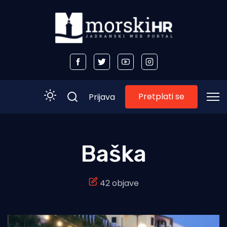
Pretplati se
Prijava
Početna
Baška
Morski plus
42 objave
Morski TV
Obala
Otoci