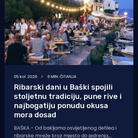
Turizam i nautika
Pomorstvo
Ribolov
Ekologija
Tradicija i kultura
05 kol. 2026
6 MIN. ČITANJA
Ribarski dani u Baški spojili
stoljetnu tradiciju, pune rive i
najbogatiju ponudu okusa
mora dosad
BAŠKA - Od bakljama osvijetljenog defilea i
ribarske mreže kroz mjesto do jedrenja,