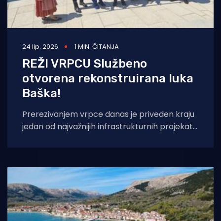
24 lip. 2026
1 MIN. ČITANJA
REŽI VRPCU Službeno
otvorena rekonstruirana luka
Baška!
Prerezivanjem vrpce danas je priveden kraju
jedan od najvažnijih infrastrukturnih projekata
otoka Krka. Ovaj generacijski projekt, vrijedan
čak 6,9