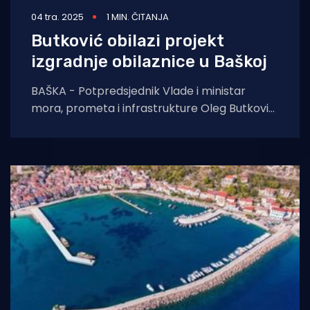
04 tra. 2025
1 MIN. ČITANJA
Butković obilazi projekt
izgradnje obilaznice u Baškoj
BAŠKA - Potpredsjednik Vlade i ministar
mora, prometa i infrastrukture Oleg Butković
sudjelovat će na prezentaciji Projekta
izgradnje obilaznice Drage Bašćanske