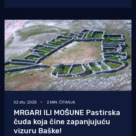
Portafuna kod Baške na otoku Krku. - Poziv u
pomoć
02 stu. 2025
2 MIN. ČITANJA
MRGARI ILI MOŠUNE Pastirska
čuda koja čine zapanjujuću
vizuru Baške!