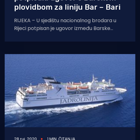
plovidbom za liniju Bar – Bari
RIJEKA – U sjedištu nacionalnog brodara u
Rijeci potpisan je ugovor između Barske
plovidbe i Jadrolinije. Ovaj se ugovor već
tradicionalno
28 ruj. 2020
1 MIN. ČITANJA