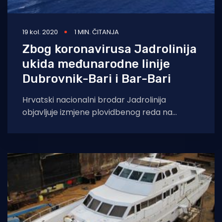
19 kol. 2020
1 MIN. ČITANJA
Zbog koronavirusa Jadrolinija
ukida međunarodne linije
Dubrovnik-Bari i Bar-Bari
Hrvatski nacionalni brodar Jadrolinija
objavljuje izmjene plovidbenog reda na
međunarodnim linijama prema talijanskom
Bariju iz Dubrovnika i crnogorskog Bara. Zbog