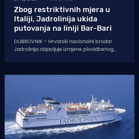
Zbog restriktivnih mjera u
Italiji, Jadrolinija ukida
putovanja na liniji Bar-Bari
DUBROVNIK – Hrvatski nacionalni brodar
Jadrolinija objavljuje izmjene plovidbenog
reda na međunarodnim linijama prema
talijanskom Bariju iz Dubrovnika i crnogorskog
Bara,