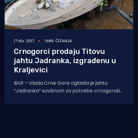
17 stu. 2017
1 MIN. ČITANJA
Crnogorci prodaju Titovu
jahtu Jadranka, izgrađenu u
Kraljevici
BAR – Vlada Crne Gore oglasila je jahtu
“Jadranka” suvišnom za potrebe crnogorskih
državnih tijela i ponudilo je na javno natjecaje