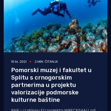
Turizam i nautika
Pomorstvo
Ribolov
Ekologija
Tradicija i kultura
16 lis. 2021
2 MIN. ČITANJA
Pomorski muzej i fakultet u
Splitu s crnogorskim
partnerima u projektu
valorizacije podmorske
kulturne baštine
BAR – U sklopu EU projekta WRECKS4ALL od