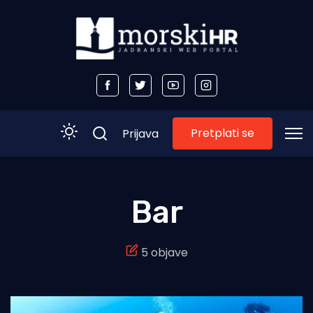
Pretplati se
Prijava
Početna
Bar
Morski plus
5 objave
Morski TV
Obala
Otoci