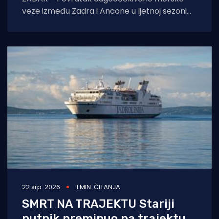
veze između Zadra i Ancone u ljetnoj sezoni
2026. godine označio je prekretnicu u
povezivanju hrvatske
22 srp. 2026
1 MIN. ČITANJA
SMRT NA TRAJEKTU Stariji
putnik preminuo na trajektu