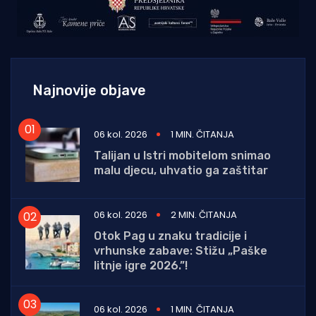
Najnovije objave
06 kol. 2026
1 MIN. ČITANJA
Talijan u Istri mobitelom snimao
malu djecu, uhvatio ga zaštitar
06 kol. 2026
2 MIN. ČITANJA
Otok Pag u znaku tradicije i
vrhunske zabave: Stižu „Paške
litnje igre 2026.”!
06 kol. 2026
1 MIN. ČITANJA