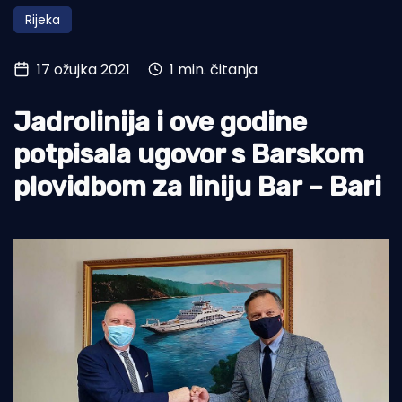
Rijeka
Turizam i nautika
Pomorstvo
17 ožujka 2021
1 min. čitanja
Ribolov
Jadrolinija i ove godine
Ekologija
potpisala ugovor s Barskom
Tradicija i kultura
plovidbom za liniju Bar – Bari