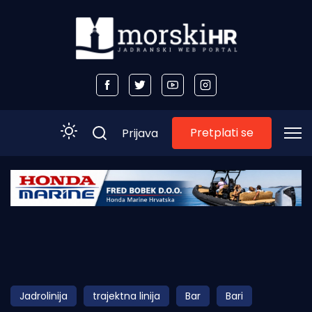
Pretplati se
Prijava
Početna
Morski plus
Morski TV
Obala
Jadrolinija
trajektna linija
Bar
Bari
Otoci