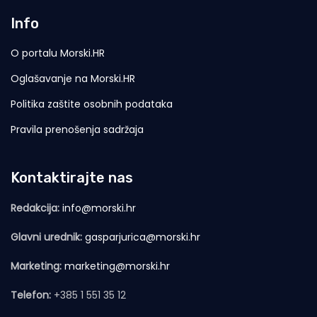
Info
O portalu Morski.HR
Oglašavanje na Morski.HR
Politika zaštite osobnih podataka
Pravila prenošenja sadržaja
Kontaktirajte nas
Redakcija:
info@morski.hr
Glavni urednik:
gasparjurica@morski.hr
Marketing:
marketing@morski.hr
Telefon:
+385 1 551 35 12