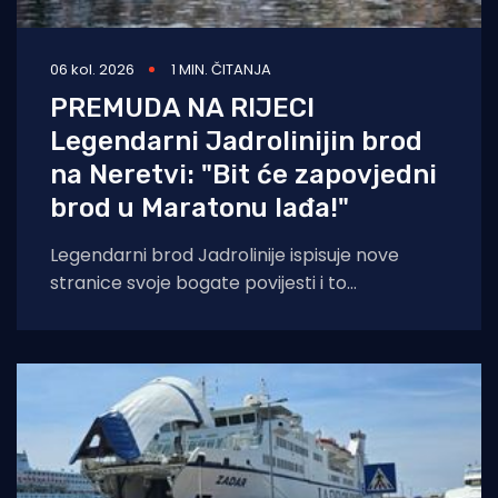
06 kol. 2026
1 MIN. ČITANJA
PREMUDA NA RIJECI
Legendarni Jadrolinijin brod
na Neretvi: "Bit će zapovjedni
brod u Maratonu lađa!"
Legendarni brod Jadrolinije ispisuje nove
stranice svoje bogate povijesti i to
sudjelovanjem u Maratonu lađa! Premuda se
trenutačno nalazi u