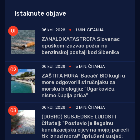
Istaknute objave
06 kol. 2026
1 MIN. ČITANJA
ZAMALO KATASTROFA Slovenac
opuškom izazvao požar na
benzinskoj postaji kod Šibenika
06 kol. 2026
5 MIN. ČITANJA
ZAŠTITA MORA 'Bacači' BIO kugli u
more odgovorili stručnjaku za
morsku biologiju: "Ugarkoviću,
nismo šuplja priča"
06 kol. 2026
2 MIN. ČITANJA
(DOBRO) SUSJEDSKE LUDOSTI
Čitatelj: "Postavio je ilegalnu
kanalizacijsku cijev na mojoj parceli
tik iznad mora!" Optuženi susjed: