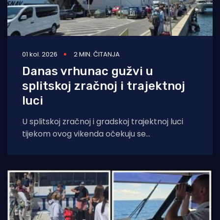
01 kol. 2026
2 MIN. ČITANJA
Danas vrhunac gužvi u
splitskoj zračnoj i trajektnoj
luci
U splitskoj zračnoj i gradskoj trajektnoj luci
tijekom ovog vikenda očekuju se
najintenzivnije prometne gužve u godini, s oko
57