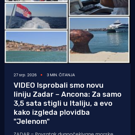
27 srp. 2026
3 MIN. ČITANJA
VIDEO Isprobali smo novu
liniju Zadar – Ancona: Za samo
3,5 sata stigli u Italiju, a evo
kako izgleda plovidba
"Jelenom"
ZADAR – Povratak dugoočekivane morske