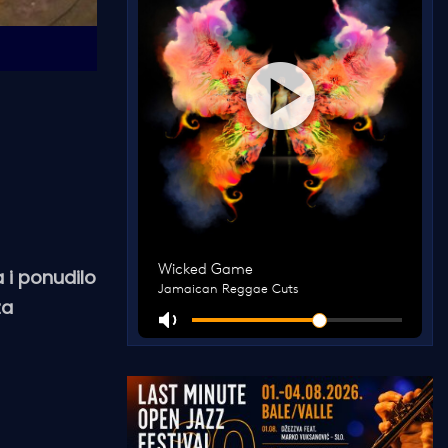
 i ponudilo
za