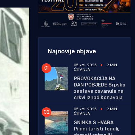
Najnovije objave
05 kol. 2026
2 MIN.
ČITANJA
PROVOKACIJA NA
DAN POBJEDE Srpska
zastava osvanula na
crkvi iznad Konavala
05 kol. 2026
2 MIN.
ČITANJA
SNIMKA S HVARA
Pijani turisti tonuli,