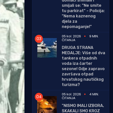
domaći snimalli i
smijali se: "Ne smite
tu parkirat" - Policija:
"Nema kaznenog
djela za
nepomaganje!"
05 kol. 2026
9 MIN.
ČITANJA
DRUGA STRANA
MEDALJE: Više od dva
tankera otpadnih
voda iza čarter
sezone! Gdje zapravo
završava otpad
hrvatskog nautičkog
turizma?
05 kol. 2026
4 MIN.
ČITANJA
"NISMO IMALI IZBORA,
SKAKALI SMO KROZ