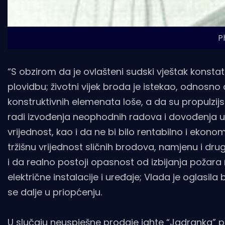
P
“S obzirom da je ovlašteni sudski vještak konsta
plovidbu; životni vijek broda je istekao, odnosno
konstruktivnih elemenata loše, a da su propulzij
radi izvođenja neophodnih radova i dovođenja u 
vrijednost, kao i da ne bi bilo rentabilno i ekonom
tržišnu vrijednost sličnih brodova, namjenu i dru
i da realno postoji opasnost od izbijanja požar
električne instalacije i uređaje; Vlada je oglasi
se dalje u priopćenju.
U slučaju neuspješne prodaje jahte “Jadranka” 