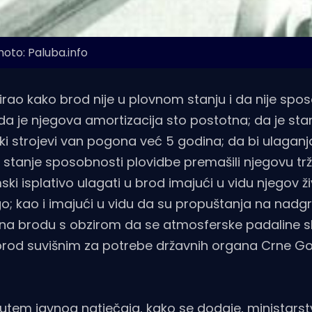
hoto: Paluba.info
tirao kako brod nije u plovnom stanju i da nije spo
 da je njegova amortizacija sto postotna; da je sta
ski strojevi van pogona već 5 godina; da bi ulaganj
stanje sposobnosti plovidbe premašili njegovu trž
ski isplativo ulagati u brod imajući u vidu njegov živ
go; kao i imajući u vidu da su propuštanja na nadg
a na brodu s obzirom da se atmosferske padaline sl
la brod suvišnim za potrebe državnih organa Crne G
putem javnog natječaja, kako se dodaje, ministars