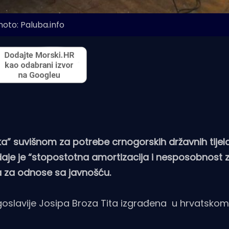
hoto: Paluba.info
a” suvišnom za potrebe crnogorskih državnih tijela
odaje je “stopostotna amortizacija i nesposobnost 
a za odnose sa javnošću.
goslavije Josipa Broza Tita izgrađena u hrvatskom