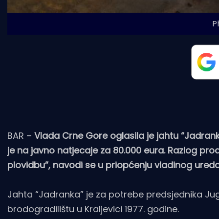
P
BAR –
Vlada Crne Gore oglasila je jahtu “Jadrank
je na javno natjecaje za 80.000 eura. Razlog pr
plovidbu”, navodi se u priopćenju vladinog ured
Jahta “Jadranka” je za potrebe predsjednika Ju
brodogradilištu u Kraljevici 1977. godine.