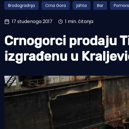
Brodogradnja
Crna Gora
jahta
Bar
Pomors
Pomorstvo
Ribolov
17 studenoga 2017
1 min. čitanja
Ekologija
Crnogorci prodaju T
Tradicija i kultura
izgrađenu u Kraljevi