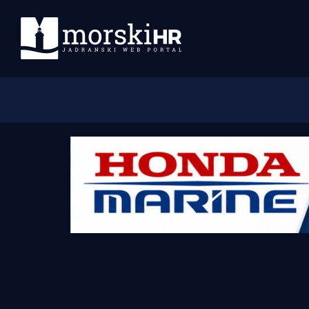
Početna
Morski plus
Morski TV
Obala
Otoci
Turizam i nautika