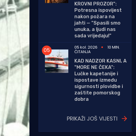
KROVNI PROZOR":
Potresna ispovijest
nakon požara na
jahti — "Spasili smo
unuka, a ljudi nas
sada vrijeđaju!"
05 kol. 2026
10 MIN.
ČITANJA
KAD NADZOR KASNI, A
"MORE NE ČEKA":
Lučke kapetanije i
ispostave između
sigurnosti plovidbe i
zaštite pomorskog
dobra
PRIKAŽI JOŠ VIJESTI