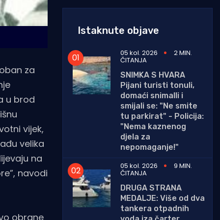
Istaknute objave
05 kol. 2026
2 MIN.
ČITANJA
soban za
SNIMKA S HVARA
nje
Pijani turisti tonuli,
domaći snimalli i
a u brod
smijali se: "Ne smite
išnu
tu parkirat" - Policija:
"Nema kaznenog
otni vijek,
djela za
rađu velika
nepomaganje!"
ijevaju na
05 kol. 2026
9 MIN.
ore”, navodi
ČITANJA
DRUGA STRANA
MEDALJE: Više od dva
tankera otpadnih
tvo obrane
voda iza čarter