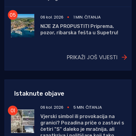
06 kol. 2026
1 MIN. ČITANJA
NIJE ZA PROPUSTITI Priprema,
pozor, ribarska fešta u Supetru!
PRIKAŽI JOŠ VIJESTI
Istaknute objave
06 kol. 2026
5 MIN. ČITANJA
Vjerski simbol ili provokacija na
granici? Pozadina priče o zastavi s
četiri "S" daleko je mračnija, ali
razotkriva i političare koji tako