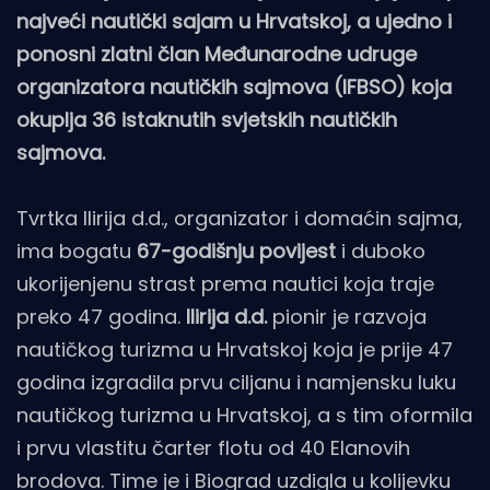
najveći nautički sajam u Hrvatskoj, a ujedno i
ponosni zlatni član Međunarodne udruge
organizatora nautičkih sajmova (IFBSO) koja
okuplja 36 istaknutih svjetskih nautičkih
sajmova.
Tvrtka Ilirija d.d., organizator i domaćin sajma,
ima bogatu
67-godišnju povijest
i duboko
ukorijenjenu strast prema nautici koja traje
preko 47 godina.
Ilirija d.d.
pionir je razvoja
nautičkog turizma u Hrvatskoj koja je prije 47
godina izgradila prvu ciljanu i namjensku luku
nautičkog turizma u Hrvatskoj, a s tim oformila
i prvu vlastitu čarter flotu od 40 Elanovih
brodova. Time je i Biograd uzdigla u kolijevku