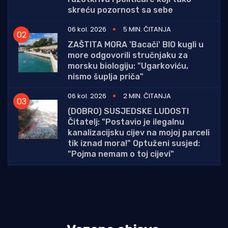
skreću pozornost sa sebe
06 kol. 2026
5 MIN. ČITANJA
ZAŠTITA MORA 'Bacači' BIO kugli u
more odgovorili stručnjaku za
morsku biologiju: "Ugarkoviću,
nismo šuplja priča"
06 kol. 2026
2 MIN. ČITANJA
(DOBRO) SUSJEDSKE LUDOSTI
Čitatelj: "Postavio je ilegalnu
kanalizacijsku cijev na mojoj parceli
tik iznad mora!" Optuženi susjed:
"Pojma nemam o toj cijevi"