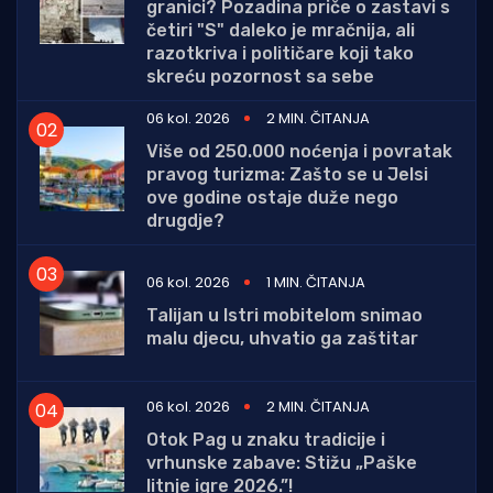
granici? Pozadina priče o zastavi s
četiri "S" daleko je mračnija, ali
razotkriva i političare koji tako
skreću pozornost sa sebe
06 kol. 2026
2 MIN. ČITANJA
Više od 250.000 noćenja i povratak
pravog turizma: Zašto se u Jelsi
ove godine ostaje duže nego
drugdje?
06 kol. 2026
1 MIN. ČITANJA
Talijan u Istri mobitelom snimao
malu djecu, uhvatio ga zaštitar
06 kol. 2026
2 MIN. ČITANJA
Otok Pag u znaku tradicije i
vrhunske zabave: Stižu „Paške
litnje igre 2026.”!