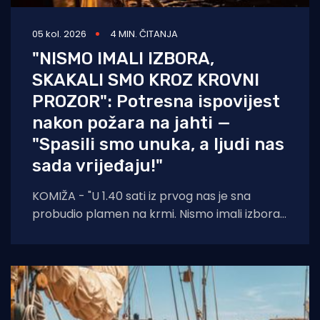
05 kol. 2026
4 MIN. ČITANJA
"NISMO IMALI IZBORA,
SKAKALI SMO KROZ KROVNI
PROZOR": Potresna ispovijest
nakon požara na jahti —
"Spasili smo unuka, a ljudi nas
sada vrijeđaju!"
KOMIŽA - "U 1.40 sati iz prvog nas je sna
probudio plamen na krmi. Nismo imali izbora
— suprug, ja