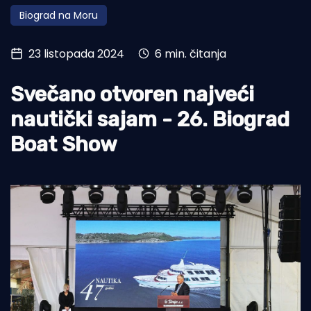
Biograd na Moru
Turizam i nautika
Pomorstvo
23 listopada 2024
6 min. čitanja
Ribolov
Svečano otvoren najveći
Ekologija
nautički sajam - 26. Biograd
Tradicija i kultura
Boat Show