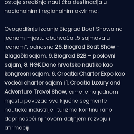
ostaje središnja nautička destinacija u
nacionalnim i regionalnim okvirima.
Ovogodišnje izdanje Biograd Boat Showa na
jednom mjestu obuhvaća „5 sajmova u
jednom“, odnosno
26. Biograd Boat Show
-
izlagački sajam
,
9. Biograd B2B – poslovni
sajam
,
8. HGK Dane hrvatske nautike kao
kongresni sajam
,
6. Croatia Charter Expo kao
vodeći charter sajam
i
1.
Croatia Luxury and
Adventure Travel Show
, čime je na jednom
mjestu povezao sve ključne segmente
nautičke industrije i turizma kontinuirano
doprinoseći njihovom daljnjem razvoju i
afirmaciji.