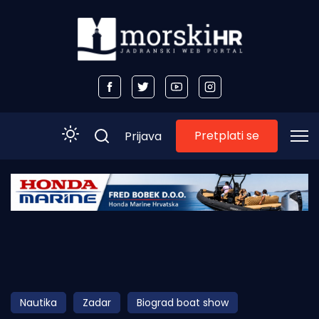
Pretplati se
Prijava
Početna
Morski plus
Morski TV
Obala
Nautika
Zadar
Biograd boat show
Otoci