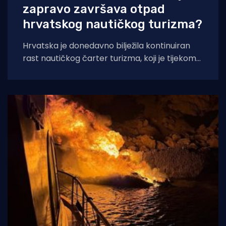
zapravo završava otpad
hrvatskog nautičkog turizma?
Hrvatska je donedavno bilježila kontinuiran
rast nautičkog čarter turizma, koji je tijekom
2025. godine (siječanj–studeni) prema
podacima Ministarstva pomorstva,