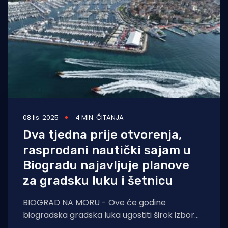
08 lis. 2025
4 MIN. ČITANJA
Dva tjedna prije otvorenja,
rasprodani nautički sajam u
Biogradu najavljuje planove
za gradsku luku i šetnicu
BIOGRAD NA MORU - Ove će godine
biogradska gradska luka ugostiti širok izbor
jahti za prodaju, nudeći posjetiteljima rabljena