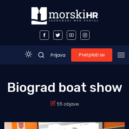
Pretplati se
Prijava
Početna
Biograd boat show
Morski plus
55 objave
Morski TV
Obala
Otoci