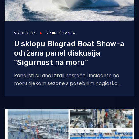
26 lis. 2024
2 MIN. ČITANJA
U sklopu Biograd Boat Show-a
održana panel diskusija
"Sigurnost na moru"
Panelisti su analizirali nesreće i incidente na
moru tijekom sezone s posebnim naglaskom
na njihove uzroke. Na panelu se procijenjivalo