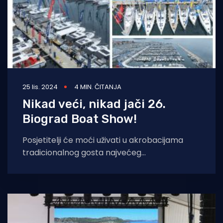
25 lis. 2024
4 MIN. ČITANJA
Nikad veći, nikad jači 26.
Biograd Boat Show!
Posjetitelji će moći uživati u akrobacijama
tradicionalnog gosta najvećeg
srednjoeuropskog nautičkog sajma,
“Rocketmana” Christiana Buchmaira koji će
svojim Flyboard showom