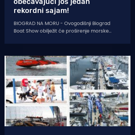
obećavajući još jedan
rekordni sajam!
BIOGRAD NA MORU - Ovogodišnji Biograd
Boat Show obilježit će proširenje morske
površine za 2000 m2, kao i proširenje hale C