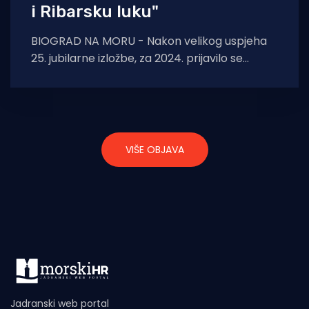
i Ribarsku luku"
BIOGRAD NA MORU - Nakon velikog uspjeha
25. jubilarne izložbe, za 2024. prijavilo se
mnogo novih izlagača, a još u lipnju
VIŠE OBJAVA
Jadranski web portal