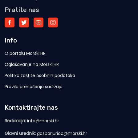
Pratite nas
Info
O portalu Morski.HR
Oglašavanje na Morski.HR
Politika zaštite osobnih podataka
Pravila prenošenja sadržaja
Kontaktirajte nas
Redakcija:
info@morski.hr
Glavni urednik:
gasparjurica@morski.hr