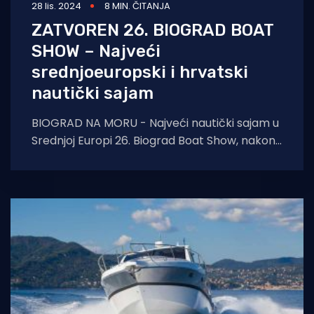
28 lis. 2024
8 MIN. ČITANJA
ZATVOREN 26. BIOGRAD BOAT
SHOW – Najveći
srednjoeuropski i hrvatski
nautički sajam
BIOGRAD NA MORU - Najveći nautički sajam u
Srednjoj Europi 26. Biograd Boat Show, nakon
petodnevnog spektakla na moru i kopnu