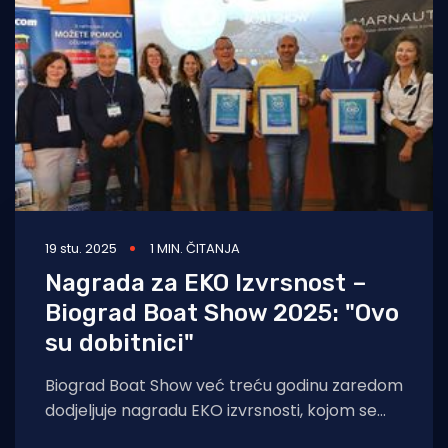
Turizam i nautika
Pomorstvo
Ribolov
Ekologija
Tradicija i kultura
19 stu. 2025
1 MIN. ČITANJA
Nagrada za EKO Izvrsnost –
Biograd Boat Show 2025: "Ovo
su dobitnici"
Biograd Boat Show već treću godinu zaredom
dodjeljuje nagradu EKO izvrsnosti, kojom se
prepoznaju i slave izvanredni doprinosi