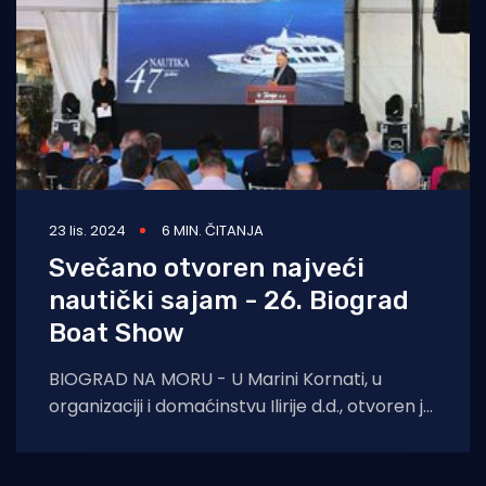
23 lis. 2024
6 MIN. ČITANJA
Svečano otvoren najveći
nautički sajam - 26. Biograd
Boat Show
BIOGRAD NA MORU - U Marini Kornati, u
organizaciji i domaćinstvu Ilirije d.d., otvoren je
26. međunarodni nautički sajam Biograd