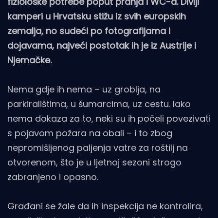
fiziološke potrebe poput pranja i WC-a. Divlji
kamperi u Hrvatsku stižu iz svih europskih
zemalja, no sudeći po fotografijama i
dojavama, najveći postotak ih je iz Austrije i
Njemačke.
Nema gdje ih nema – uz groblja, na
parkiralištima, u šumarcima, uz cestu. Iako
nema dokaza za to, neki su ih počeli povezivati
s pojavom požara na obali – i to zbog
nepromišljenog paljenja vatre za roštilj na
otvorenom, što je u ljetnoj sezoni strogo
zabranjeno i opasno.
Građani se žale da ih inspekcija ne kontrolira,