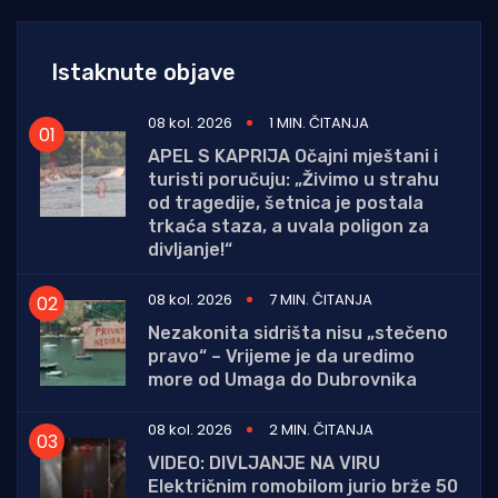
Istaknute objave
08 kol. 2026
1 MIN. ČITANJA
APEL S KAPRIJA Očajni mještani i
turisti poručuju: „Živimo u strahu
od tragedije, šetnica je postala
trkaća staza, a uvala poligon za
divljanje!“
08 kol. 2026
7 MIN. ČITANJA
Nezakonita sidrišta nisu „stečeno
pravo“ – Vrijeme je da uredimo
more od Umaga do Dubrovnika
08 kol. 2026
2 MIN. ČITANJA
VIDEO: DIVLJANJE NA VIRU
Električnim romobilom jurio brže 50