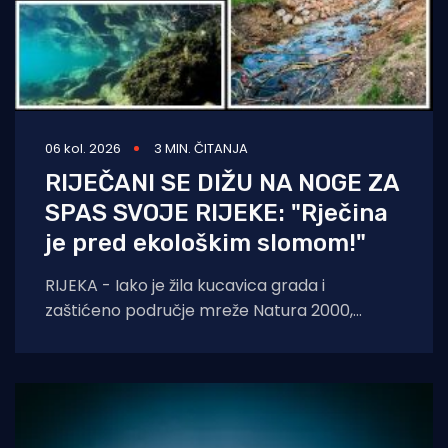
06 kol. 2026
3 MIN. ČITANJA
RIJEČANI SE DIŽU NA NOGE ZA
SPAS SVOJE RIJEKE: "Rječina
je pred ekološkim slomom!"
RIJEKA - Iako je žila kucavica grada i
zaštićeno područje mreže Natura 2000,
Rječina se sustavno uništava i pretvara u
odvodni