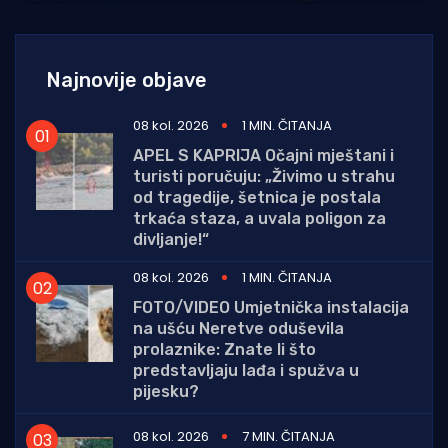
Najnovije objave
08 kol. 2026
1 MIN. ČITANJA
APEL S KAPRIJA Očajni mještani i
turisti poručuju: „Živimo u strahu
od tragedije, šetnica je postala
trkaća staza, a uvala poligon za
divljanje!“
08 kol. 2026
1 MIN. ČITANJA
FOTO/VIDEO Umjetnička instalacija
na ušću Neretve oduševila
prolaznike: Znate li što
predstavljaju lađa i spužva u
pijesku?
08 kol. 2026
7 MIN. ČITANJA