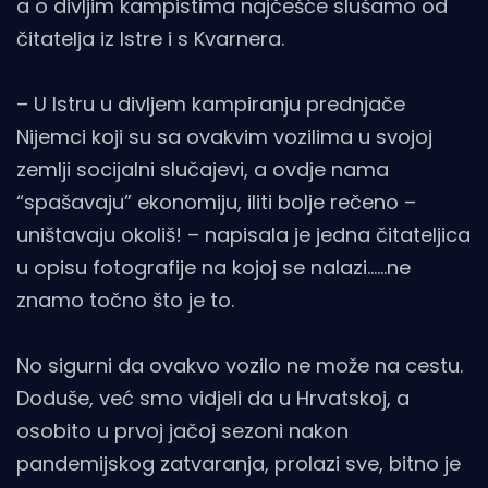
a o divljim kampistima najčešće slušamo od
čitatelja iz Istre i s Kvarnera.
– U Istru u divljem kampiranju prednjače
Nijemci koji su sa ovakvim vozilima u svojoj
zemlji socijalni slučajevi, a ovdje nama
“spašavaju” ekonomiju, iliti bolje rečeno –
uništavaju okoliš! – napisala je jedna čitateljica
u opisu fotografije na kojoj se nalazi……ne
znamo točno što je to.
No sigurni da ovakvo vozilo ne može na cestu.
Doduše, već smo vidjeli da u Hrvatskoj, a
osobito u prvoj jačoj sezoni nakon
pandemijskog zatvaranja, prolazi sve, bitno je