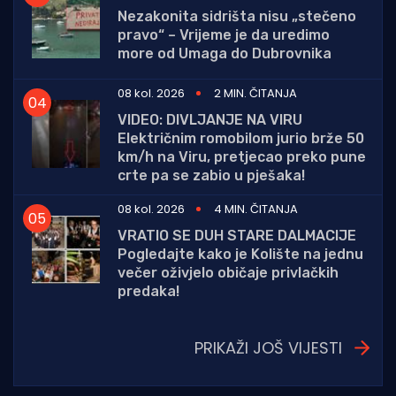
Nezakonita sidrišta nisu „stečeno
pravo“ – Vrijeme je da uredimo
more od Umaga do Dubrovnika
08 kol. 2026
2 MIN. ČITANJA
VIDEO: DIVLJANJE NA VIRU
Električnim romobilom jurio brže 50
km/h na Viru, pretjecao preko pune
crte pa se zabio u pješaka!
08 kol. 2026
4 MIN. ČITANJA
VRATIO SE DUH STARE DALMACIJE
Pogledajte kako je Kolište na jednu
večer oživjelo običaje privlačkih
predaka!
PRIKAŽI JOŠ VIJESTI