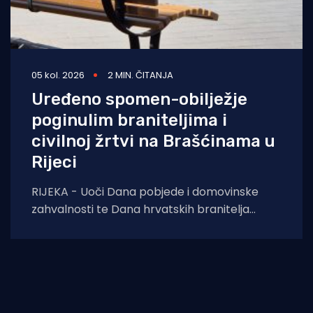
05 kol. 2026
2 MIN. ČITANJA
Uređeno spomen-obilježje
poginulim braniteljima i
civilnoj žrtvi na Brašćinama u
Rijeci
RIJEKA - Uoči Dana pobjede i domovinske
zahvalnosti te Dana hrvatskih branitelja
završeni su građevinski radovi na uređenju
spomen-obilježja u