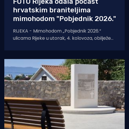
FOTO Rijeka odala počast
hrvatskim braniteljima
mimohodom "Pobjednik 2026."
RIJEKA - Mimohodom „Pobjednik 2026.“
ulicama Rijeke u utorak, 4. kolovoza, obilježeni
su Dan pobjede i domovinske zahvalnosti,
Dan hrvatskih branitelja