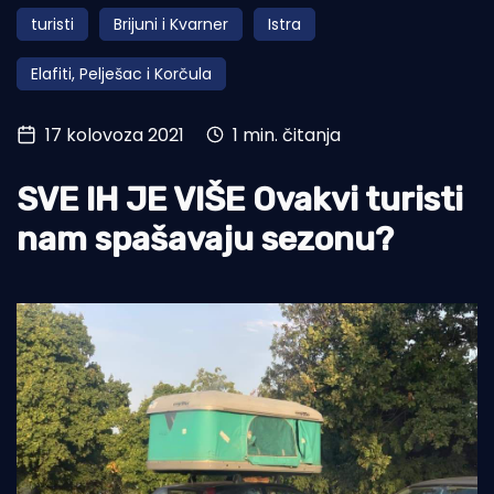
turisti
Brijuni i Kvarner
Istra
Turizam i nautika
Elafiti, Pelješac i Korčula
Pomorstvo
Ribolov
17 kolovoza 2021
1 min. čitanja
Ekologija
SVE IH JE VIŠE Ovakvi turisti
Tradicija i kultura
nam spašavaju sezonu?