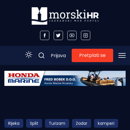
Pretplati se
Prijava
Početna
Morski plus
Morski TV
Obala
Rijeka
Split
Turizam
Zadar
kamperi
Otoci