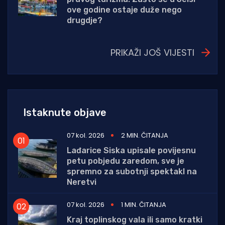
ove godine ostaje duže nego
drugdje?
PRIKAŽI JOŠ VIJESTI
Istaknute objave
07 kol. 2026
2 MIN. ČITANJA
Lađarice Siska upisale povijesnu
petu pobjedu zaredom, sve je
spremno za subotnji spektakl na
Neretvi
07 kol. 2026
1 MIN. ČITANJA
Kraj toplinskog vala ili samo kratki