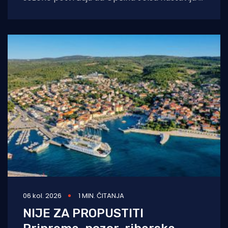
pozitivnom smjeru. Do 1. kolovoza ostvarili
smo 255.585
06 kol. 2026
1 MIN. ČITANJA
NIJE ZA PROPUSTITI