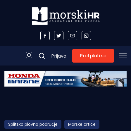
Pretplati se
Prijava
Početna
Morski plus
Morski TV
Obala
Splitsko plovno područje
Morske crtice
Otoci