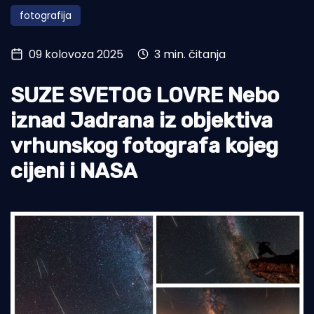
fotografija
Turizam i nautika
Pomorstvo
09 kolovoza 2025
3 min. čitanja
Ribolov
SUZE SVETOG LOVRE Nebo
Ekologija
iznad Jadrana iz objektiva
Tradicija i kultura
vrhunskog fotografa kojeg
cijeni i NASA