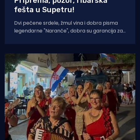
Priprema, pozor, ribarska
fešta u Supetru!
Dvi pečene srdele, žmul vina i dobra pisma
legendarne "Naranče", dobra su garancija za
još jednu "NOĆ