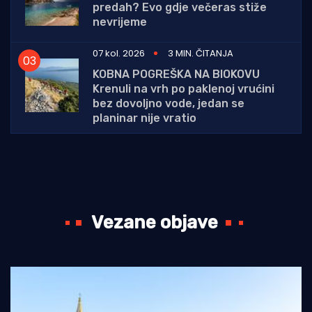
predah? Evo gdje večeras stiže
nevrijeme
07 kol. 2026
3 MIN. ČITANJA
KOBNA POGREŠKA NA BIOKOVU
Krenuli na vrh po paklenoj vrućini
bez dovoljno vode, jedan se
planinar nije vratio
Vezane objave