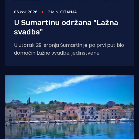
06 kol. 2026
2 MIN. ČITANJA
U Sumartinu održana "Lažna
svadba"
U utorak 29. srpnja Sumartin je po prvi put bio
domaćin Lažne svadbe, jedinstvene
manifestacije u organizaciji Udruge Sv. Martin