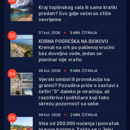
Kraj toplinskog vala ili samo kratki
predah? Evo gdje večeras stiže
nevrijeme
07 kol. 2026
3 MIN. ČITANJA
KOBNA POGREŠKA NA BIOKOVU
Krenuli na vrh po paklenoj vrućini
bez dovoljno vode, jedan se
planinar nije vratio
06 kol. 2026
5 MIN. ČITANJA
Vjerski simbol ili provokacija na
granici? Pozadina priče o zastavi s
četiri "S" daleko je mračnija, ali
razotkriva i političare koji tako
skreću pozornost sa sebe
06 kol. 2026
2 MIN. ČITANJA
Više od 250.000 noćenja i povratak
pravog turizma: Zašto se u Jelsi