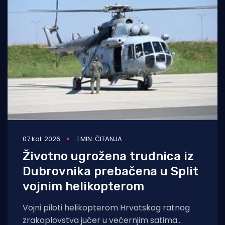
07 kol. 2026
1 MIN. ČITANJA
Životno ugrožena trudnica iz
Dubrovnika prebačena u Split
vojnim helikopterom
Vojni piloti helikopterom Hrvatskog ratnog
zrakoplovstva jučer u večernjim satima