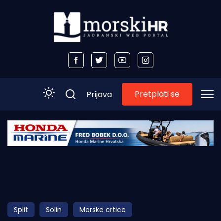
Pretplati se
Prijava
Početna
Morski plus
Morski TV
Obala
Split
Solin
Morske crtice
Otoci