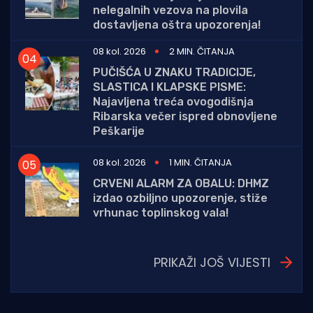
nelegalnih vezova na plovila
dostavljena oštra upozorenja!
08 kol. 2026
2 MIN. ČITANJA
PUČIŠĆA U ZNAKU TRADICIJE,
SLASTICA I KLAPSKE PISME:
Najavljena treća ovogodišnja
Ribarska večer ispred obnovljene
Peškarije
08 kol. 2026
1 MIN. ČITANJA
CRVENI ALARM ZA OBALU: DHMZ
izdao ozbiljno upozorenje, stiže
vrhunac toplinskog vala!
PRIKAŽI JOŠ VIJESTI