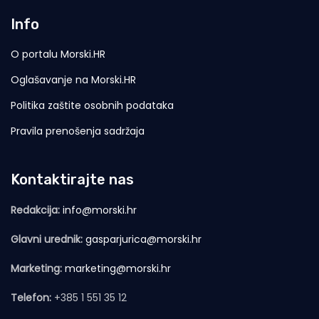
Info
O portalu Morski.HR
Oglašavanje na Morski.HR
Politika zaštite osobnih podataka
Pravila prenošenja sadržaja
Kontaktirajte nas
Redakcija:
info@morski.hr
Glavni urednik:
gasparjurica@morski.hr
Marketing:
marketing@morski.hr
Telefon:
+385 1 551 35 12