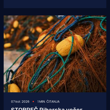
prevezli su životno ugroženu trudnicu iz Opće
bolnice Dubrovnik u
07 kol. 2026
1 MIN. ČITANJA