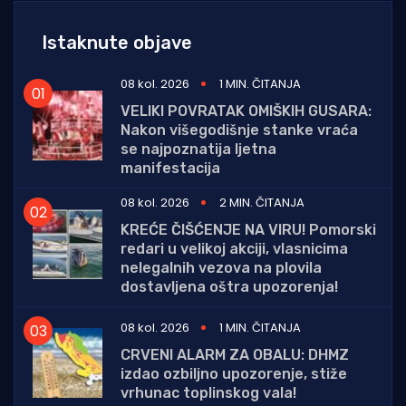
Istaknute objave
08 kol. 2026
1 MIN. ČITANJA
VELIKI POVRATAK OMIŠKIH GUSARA:
Nakon višegodišnje stanke vraća
se najpoznatija ljetna
manifestacija
08 kol. 2026
2 MIN. ČITANJA
KREĆE ČIŠĆENJE NA VIRU! Pomorski
redari u velikoj akciji, vlasnicima
nelegalnih vezova na plovila
dostavljena oštra upozorenja!
08 kol. 2026
1 MIN. ČITANJA
CRVENI ALARM ZA OBALU: DHMZ
izdao ozbiljno upozorenje, stiže
vrhunac toplinskog vala!