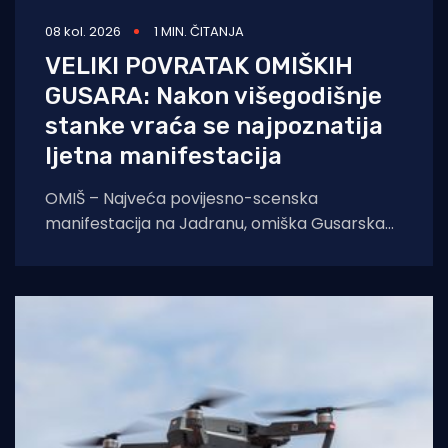
08 kol. 2026
1 MIN. ČITANJA
VELIKI POVRATAK OMIŠKIH
GUSARA: Nakon višegodišnje
stanke vraća se najpoznatija
ljetna manifestacija
OMIŠ – Najveća povijesno-scenska
manifestacija na Jadranu, omiška Gusarska
bitka, službeno se vraća na velika vrata.
Nakon višegodišnje stanke koja