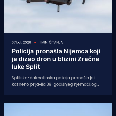
07 kol. 2026
1 MIN. ČITANJA
Policija pronašla Nijemca koji
je dizao dron u blizini Zračne
luke Split
Splitsko-dalmatinska policija pronašla je i
kazneno prijavila 39-godišnjeg njemačkog
državljanina osumnjičenog za nedopušteno
upravljanje dronom u zabranjenim zonama