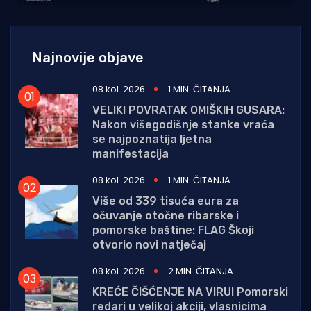
Najnovije objave
08 kol. 2026
1 MIN. ČITANJA
VELIKI POVRATAK OMIŠKIH GUSARA:
Nakon višegodišnje stanke vraća
se najpoznatija ljetna
manifestacija
08 kol. 2026
1 MIN. ČITANJA
Više od 339 tisuća eura za
očuvanje otočne ribarske i
pomorske baštine: FLAG Škoji
otvorio novi natječaj
08 kol. 2026
2 MIN. ČITANJA
KREĆE ČIŠĆENJE NA VIRU! Pomorski
redari u velikoj akciji, vlasnicima