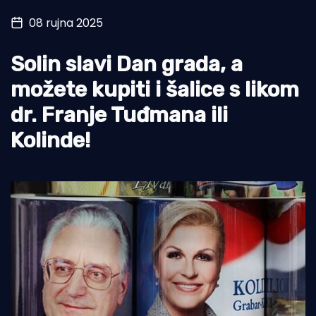
08 rujna 2025
Turizam i nautika
Pomorstvo
Solin slavi Dan grada, a
Ribolov
možete kupiti i šalice s likom
dr. Franje Tuđmana ili
Ekologija
Kolinde!
Tradicija i kultura