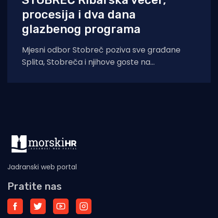
STOBREČ Ribarska večer,
procesija i dva dana
glazbenog programa
Mjesni odbor Stobreč poziva sve građane
Splita, Stobreča i njihove goste na
tradicionalnu proslavu Ribarske večeri i
blagdana sv. Lovre,
Jadranski web portal
Pratite nas