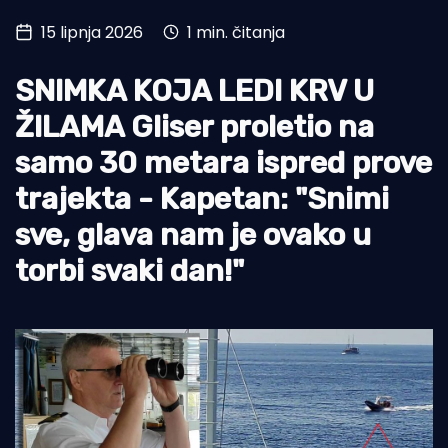
15 lipnja 2026
1 min. čitanja
Turizam i nautika
Pomorstvo
SNIMKA KOJA LEDI KRV U
Ribolov
ŽILAMA Gliser proletio na
samo 30 metara ispred prove
Ekologija
trajekta - Kapetan: "Snimi
Tradicija i kultura
sve, glava nam je ovako u
torbi svaki dan!"