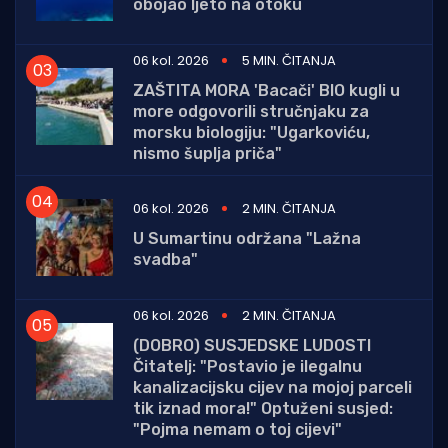
obojao ljeto na otoku
06 kol. 2026
5 MIN. ČITANJA
ZAŠTITA MORA 'Bacači' BIO kugli u
more odgovorili stručnjaku za
morsku biologiju: "Ugarkoviću,
nismo šuplja priča"
06 kol. 2026
2 MIN. ČITANJA
U Sumartinu održana "Lažna
svadba"
06 kol. 2026
2 MIN. ČITANJA
(DOBRO) SUSJEDSKE LUDOSTI
Čitatelj: "Postavio je ilegalnu
kanalizacijsku cijev na mojoj parceli
tik iznad mora!" Optuženi susjed:
"Pojma nemam o toj cijevi"