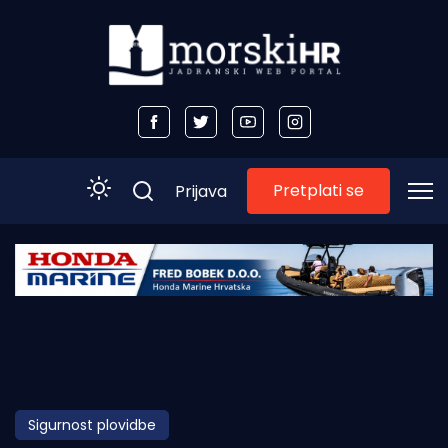
Pretplati se
Prijava
Početna
Morski plus
Morski TV
Obala
Sigurnost plovidbe
Otoci