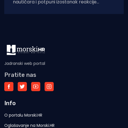
nautičara i potpuni izostanak reakcije
nadležnih službi doveli su situaciju na Pelješcu
do samog ruba
Jadranski web portal
Pratite nas
Info
O portalu Morski.HR
Oglašavanje na Morski.HR