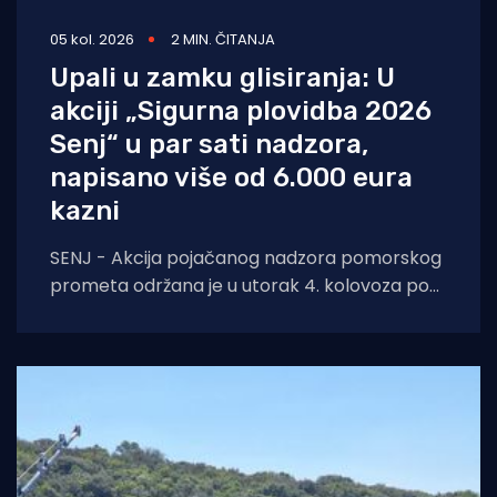
05 kol. 2026
2 MIN. ČITANJA
Upali u zamku glisiranja: U
akciji „Sigurna plovidba 2026
Senj“ u par sati nadzora,
napisano više od 6.000 eura
kazni
SENJ - Akcija pojačanog nadzora pomorskog
prometa održana je u utorak 4. kolovoza pod
nazivom „Sigurna plovidba 2026 Senj“, u širem