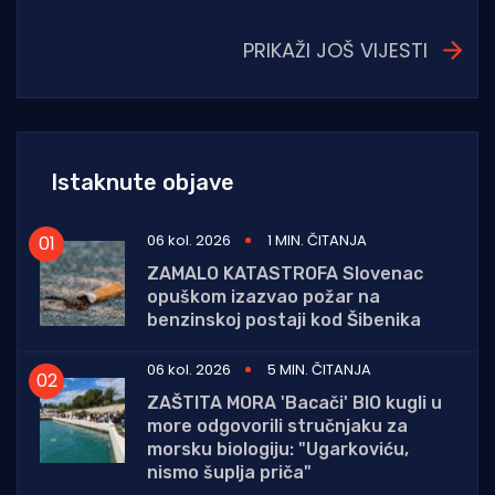
PRIKAŽI JOŠ VIJESTI
Istaknute objave
06 kol. 2026
1 MIN. ČITANJA
ZAMALO KATASTROFA Slovenac
opuškom izazvao požar na
benzinskoj postaji kod Šibenika
06 kol. 2026
5 MIN. ČITANJA
ZAŠTITA MORA 'Bacači' BIO kugli u
more odgovorili stručnjaku za
morsku biologiju: "Ugarkoviću,
nismo šuplja priča"