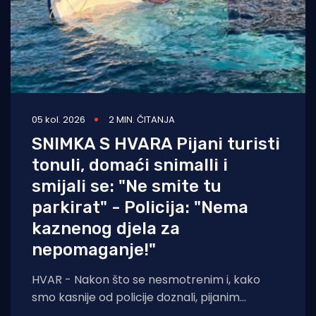
05 kol. 2026
2 MIN. ČITANJA
SNIMKA S HVARA Pijani turisti
tonuli, domaći snimalli i
smijali se: "Ne smite tu
parkirat" - Policija: "Nema
kaznenog djela za
nepomaganje!"
HVAR - Nakon što se nesmotrenim i, kako
smo kasnije od policije doznali, pijanim
turistima potopila brodica, pored njih prošla