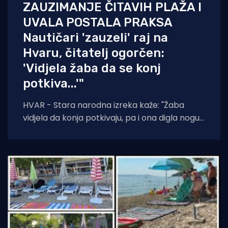
ZAUZIMANJE ČITAVIH PLAŽA I
UVALA POSTALA PRAKSA
Nautičari 'zauzeli' raj na
Hvaru, čitatelj ogorčen:
'Vidjela žaba da se konj
potkiva...'"
HVAR - Stara narodna izreka kaže: "Žaba
vidjela da konja potkivaju, pa i ona digla nogu."
Čini se da