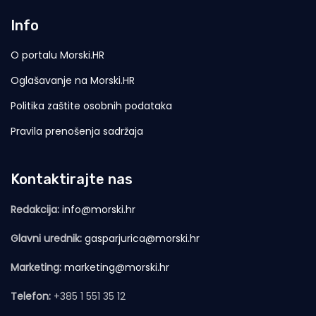
Info
O portalu Morski.HR
Oglašavanje na Morski.HR
Politika zaštite osobnih podataka
Pravila prenošenja sadržaja
Kontaktirajte nas
Redakcija:
info@morski.hr
Glavni urednik:
gasparjurica@morski.hr
Marketing:
marketing@morski.hr
Telefon:
+385 1 551 35 12