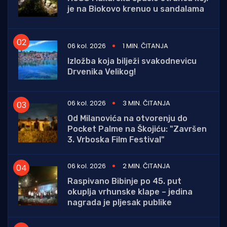
je na Biokovo krenuo u sandalama
06 kol. 2026
1 MIN. ČITANJA
Izložba koja bilježi svakodnevicu
Drvenika Velikog!
06 kol. 2026
3 MIN. ČITANJA
Od Milanovića na otvorenju do
Pocket Palme na Škojiću: "Završen
3. Vrboska Film Festival"
06 kol. 2026
2 MIN. ČITANJA
Raspivano Bibinje po 45. put
okuplja vrhunske klape – jedina
nagrada je pljesak publike