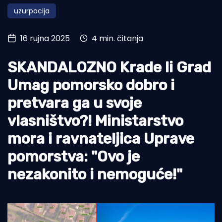
uzurpacija
Turizam i nautika
Pomorstvo
16 rujna 2025
4 min. čitanja
Ribolov
SKANDALOZNO Krade li Grad
Ekologija
Umag pomorsko dobro i
Tradicija i kultura
pretvara ga u svoje
vlasništvo?! Ministarstvo
mora i ravnateljica Uprave
pomorstva: "Ovo je
nezakonito i nemoguće!"