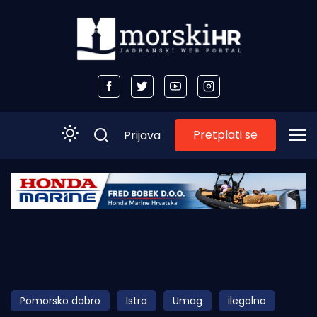
Pretplati se
Prijava
Početna
Morski plus
Morski TV
Obala
Pomorsko dobro
Istra
Umag
ilegalno
Otoci