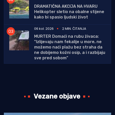
DRAMATIČNA AKCIJA NA HVARU
Helikopter sletio na obalne stijene
kako bi spasio ljudski život
06 kol. 2026
2 MIN. ČITANJA
MURTER Domaći na rubu živaca:
"Izlijevaju nam fekalije u more, ne
možemo naći plažu bez straha da
ne dobijemo kožni osip, a i razbijaju
sve pred sobom"
Vezane objave