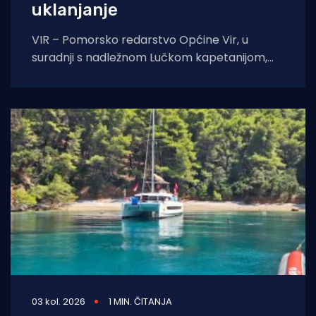
uklanjanje
VIR – Pomorsko redarstvo Općine Vir, u
suradnji s nadležnom Lučkom kapetanijom,
pokreće veliku akciju uklanjanja svih
nelegalno postavljenih naprava za
03 kol. 2026
1 MIN. ČITANJA