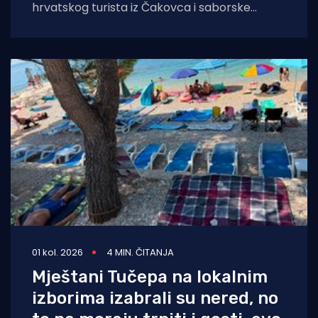
hrvatskog turista iz Čakovca i saborske
zastupnice, još jedna obitelj iz Bosne i
Hercegovine javlja
01 kol. 2026
4 MIN. ČITANJA
Mještani Tučepa na lokalnim
izborima izabrali su nered, no