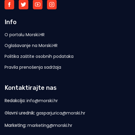
Info
O portalu Morski.HR
Oglašavanje na Morski.HR
Politika zaštite osobnih podataka
Pravila prenošenja sadržaja
Kontaktirajte nas
Redakcija:
info@morski.hr
Glavni urednik:
gasparjurica@morski.hr
Marketing:
marketing@morski.hr