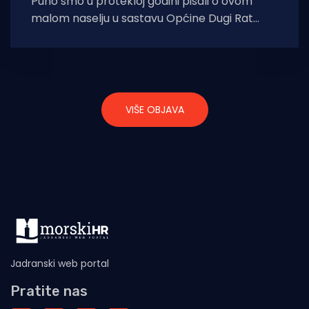
Puno smo u protekloj godini pisali o ovom
malom naselju u sastavu Općine Dugi Rat
nedaleko od Omiša i hrvali
VIŠE OBJAVA
Jadranski web portal
Pratite nas