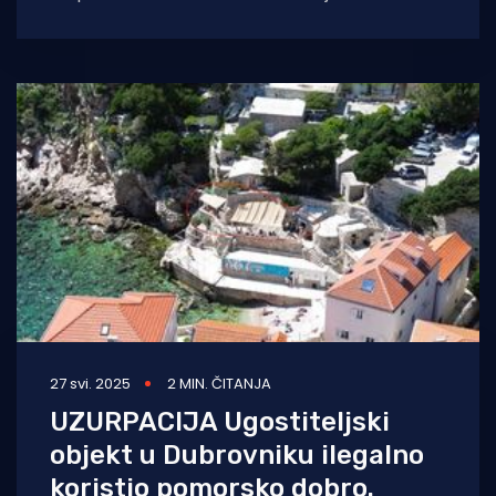
razočaranje čitateljice koja se više nije
27 svi. 2025
2 MIN. ČITANJA
UZURPACIJA Ugostiteljski
objekt u Dubrovniku ilegalno
koristio pomorsko dobro.