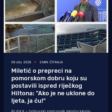
Turizam i nautika
Pomorstvo
Ribolov
Ekologija
Tradicija i kultura
09 ožu. 2026
3 MIN. ČITANJA
Miletić o prepreci na
pomorskom dobru koju su
postavili ispred riječkog
Hiltona: "Ako je ne uklone do
ljeta, ja ću!"
RIJEKA - Saborski zastupnik Mosta Marin