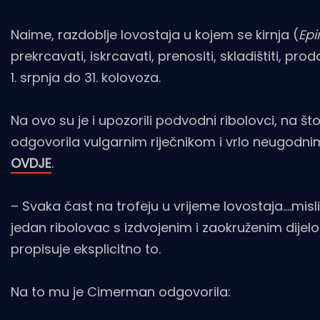
Naime, razdoblje lovostaja u kojem se kirnja (
Epi
prekrcavati, iskrcavati, prenositi, skladištiti, proda
1. srpnja do 31. kolovoza.
Na ovo su je i upozorili podvodni ribolovci, na 
odgovorila vulgarnim riječnikom i vrlo neugodni
OVDJE
.
– Svaka čast na trofeju u vrijeme lovostaja….misl
jedan ribolovac s izdvojenim i zaokruženim dije
propisuje eksplicitno to.
Na to mu je Cimerman odgovorila: