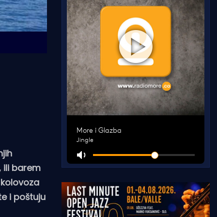
jih
 ili barem
. kolovoza
e i poštuju