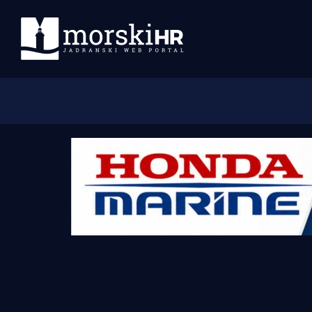
Početna
Morski plus
Morski TV
Obala
Otoci
Turizam i nautika