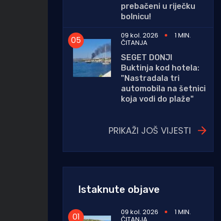
prebačeni u riječku
bolnicu!
09 kol. 2026
1 MIN.
ČITANJA
SEGET DONJI
Buktinja kod hotela:
"Nastradala tri
automobila na šetnici
koja vodi do plaže"
PRIKAŽI JOŠ VIJESTI
Istaknute objave
09 kol. 2026
1 MIN.
ČITANJA