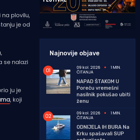
 na plovilu,
stanju je od
,
Najnovije objave
 se nalazi
09 kol. 2026
1 MIN.
ČITANJA
NAPAD ŠTAKOM U
Poreču vremešni
io ju je
nasilnik pokušao ubiti
zama
, koji
ženu
09 kol. 2026
1 MIN.
ČITANJA
ODNIJELA IH BURA Na
Krku spašavali SUP