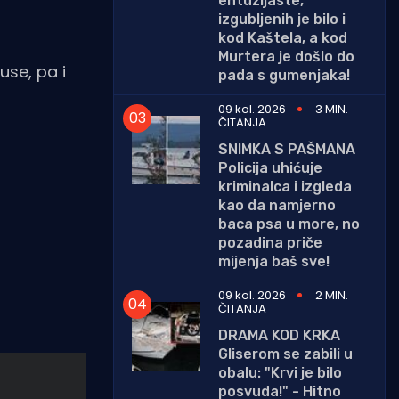
entuzijaste,
izgubljenih je bilo i
kod Kaštela, a kod
Murtera je došlo do
use, pa i
pada s gumenjaka!
09 kol. 2026
3 MIN.
ČITANJA
SNIMKA S PAŠMANA
Policija uhićuje
kriminalca i izgleda
kao da namjerno
baca psa u more, no
pozadina priče
mijenja baš sve!
09 kol. 2026
2 MIN.
ČITANJA
DRAMA KOD KRKA
Gliserom se zabili u
obalu: "Krvi je bilo
posvuda!" - Hitno