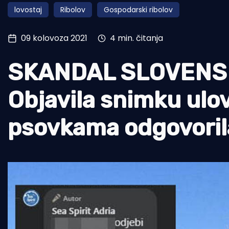
lovostaj
Ribolov
Gospodarski ribolov
Pomorstvo
Ribolov
09 kolovoza 2021
4 min. čitanja
Ekologija
SKANDAL SLOVENS
Tradicija i kultura
Objavila snimku ulov
psovkama odgovoril