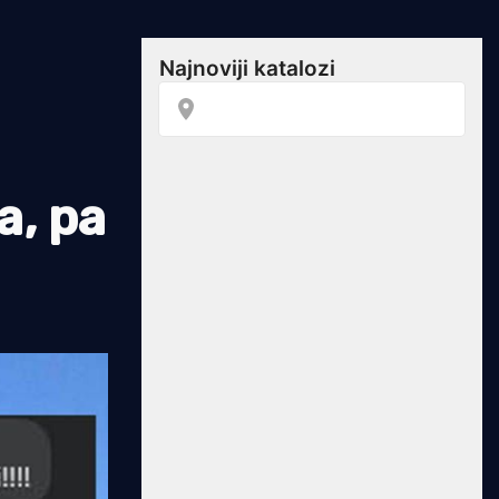
a, pa