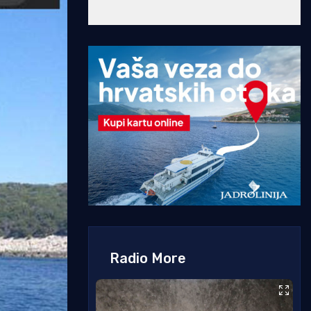
Radio More