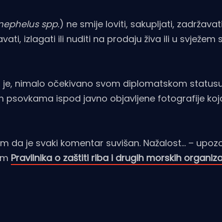
nephelus spp.
) ne smije loviti, sakupljati, zadržavati
vati, izlagati ili nuditi na prodaju živa ili u svježem 
što je, nimalo očekivano svom diplomatskom statusu
m psovkama ispod javno objavljene fotografije koja
im da je svaki komentar suvišan. Nažalost… – upozor
lom
Pravilnika o zaštiti riba i drugih morskih organi