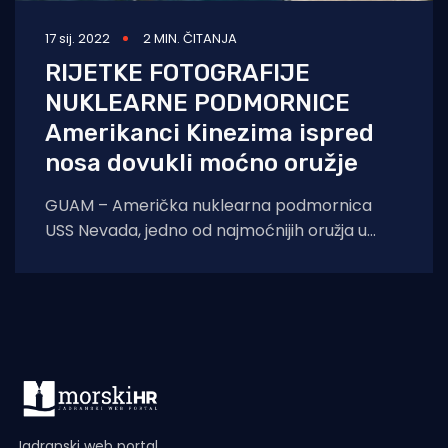
17 sij. 2022
2 MIN. ČITANJA
RIJETKE FOTOGRAFIJE
NUKLEARNE PODMORNICE
Amerikanci Kinezima ispred
nosa dovukli moćno oružje
GUAM – Američka nuklearna podmornica
USS Nevada, jedno od najmoćnijih oružja u
arsenalu američke mornarice tijekom
vikenda je uplovila u luku
Jadranski web portal