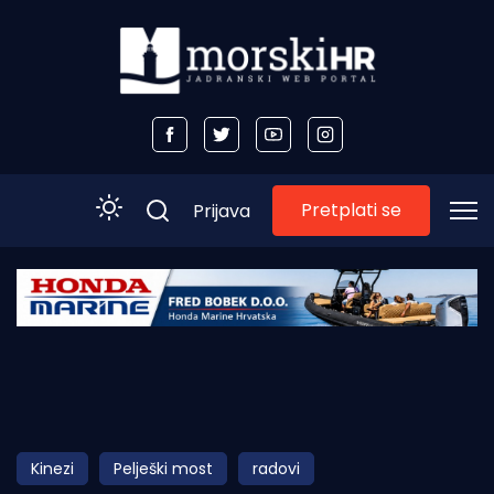
Pretplati se
Prijava
Početna
Morski plus
Morski TV
Obala
Kinezi
Pelješki most
radovi
Otoci