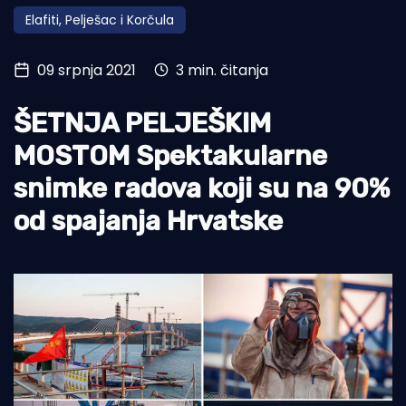
Elafiti, Pelješac i Korčula
Turizam i nautika
Pomorstvo
09 srpnja 2021
3 min. čitanja
Ribolov
ŠETNJA PELJEŠKIM
Ekologija
MOSTOM Spektakularne
Tradicija i kultura
snimke radova koji su na 90%
od spajanja Hrvatske