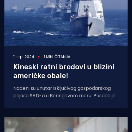
11 srp. 2024
1 MIN. ČITANJA
Kineski ratni brodovi u blizini
američke obale!
Nađeni su unutar isključivog gospodarskog
pojasa SAD-a u Beringovom moru. Posada je
otkrila tri plovila otprilike 200 kilometara
sjeverno