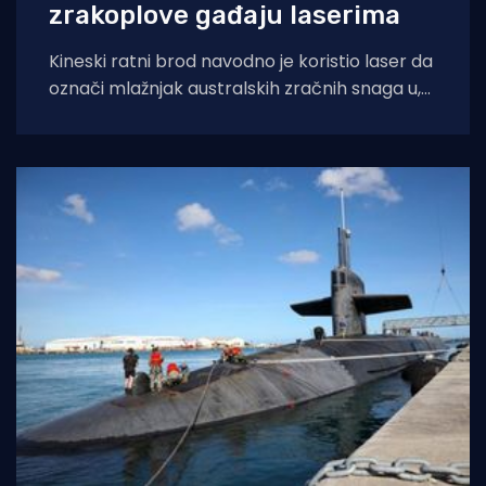
zrakoplove gađaju laserima
Kineski ratni brod navodno je koristio laser da
označi mlažnjak australskih zračnih snaga u,
kako su ga australci nazvali: “ozbiljnom