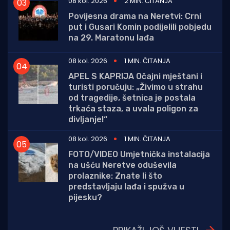
08 kol. 2026
2 MIN. ČITANJA
Povijesna drama na Neretvi: Crni
put i Gusari Komin podijelili pobjedu
na 29. Maratonu lađa
08 kol. 2026
1 MIN. ČITANJA
APEL S KAPRIJA Očajni mještani i
turisti poručuju: „Živimo u strahu
od tragedije, šetnica je postala
trkaća staza, a uvala poligon za
divljanje!“
08 kol. 2026
1 MIN. ČITANJA
FOTO/VIDEO Umjetnička instalacija
na ušću Neretve oduševila
prolaznike: Znate li što
predstavljaju lađa i spužva u
pijesku?