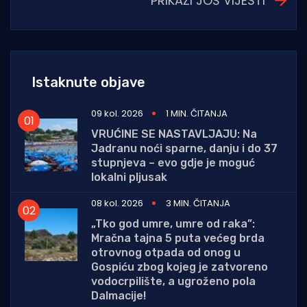
PRIKAŽI JOŠ VIJESTI
Istaknute objave
09 kol. 2026
1 MIN. ČITANJA
VRUĆINE SE NASTAVLJAJU: Na
Jadranu noći sparne, danju i do 37
stupnjeva – evo gdje je moguć
lokalni pljusak
08 kol. 2026
3 MIN. ČITANJA
„Tko god umre, umre od raka”:
Mračna tajna 5 puta većeg brda
otrovnog otpada od onog u
Gospiću zbog kojeg je zatvoreno
vodocrpilište, a ugroženo pola
Dalmacije!