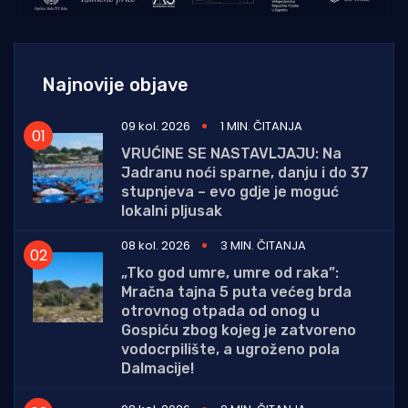
Najnovije objave
09 kol. 2026
1 MIN. ČITANJA
VRUĆINE SE NASTAVLJAJU: Na
Jadranu noći sparne, danju i do 37
stupnjeva – evo gdje je moguć
lokalni pljusak
08 kol. 2026
3 MIN. ČITANJA
„Tko god umre, umre od raka”:
Mračna tajna 5 puta većeg brda
otrovnog otpada od onog u
Gospiću zbog kojeg je zatvoreno
vodocrpilište, a ugroženo pola
Dalmacije!