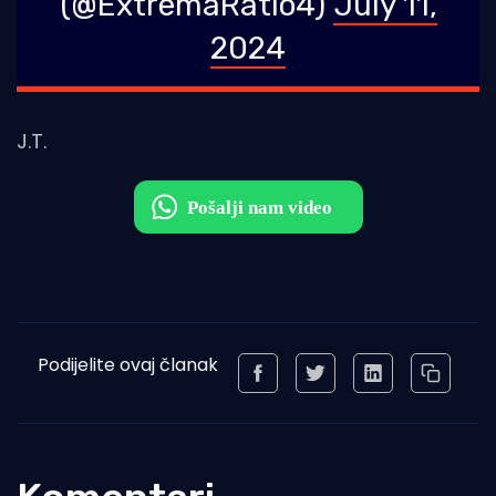
(@ExtremaRatio4)
July 11,
2024
J.T.
Podijelite ovaj članak