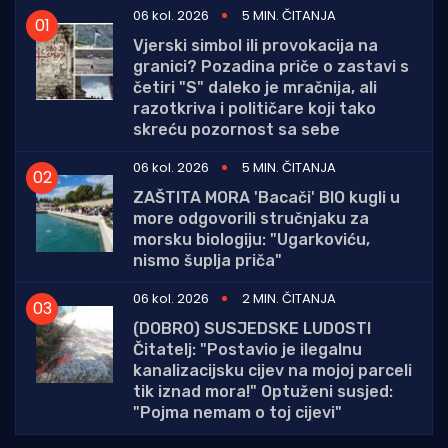
06 kol. 2026
5 MIN. ČITANJA
Vjerski simbol ili provokacija na
granici? Pozadina priče o zastavi s
četiri "S" daleko je mračnija, ali
razotkriva i političare koji tako
skreću pozornost sa sebe
06 kol. 2026
5 MIN. ČITANJA
ZAŠTITA MORA 'Bacači' BIO kugli u
more odgovorili stručnjaku za
morsku biologiju: "Ugarkoviću,
nismo šuplja priča"
06 kol. 2026
2 MIN. ČITANJA
(DOBRO) SUSJEDSKE LUDOSTI
Čitatelj: "Postavio je ilegalnu
kanalizacijsku cijev na mojoj parceli
tik iznad mora!" Optuženi susjed:
"Pojma nemam o toj cijevi"