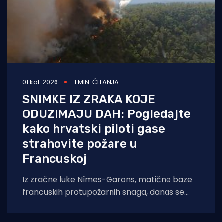
01 kol. 2026
1 MIN. ČITANJA
SNIMKE IZ ZRAKA KOJE
ODUZIMAJU DAH: Pogledajte
kako hrvatski piloti gase
strahovite požare u
Francuskoj
Iz zračne luke Nîmes-Garons, matične baze
francuskih protupožarnih snaga, danas se
javio kapetan hrvatske posade Canadaira
bojnik Igor Mindoljević: