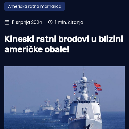
Američka ratna mornarica
Turizam i nautika
Pomorstvo
11 srpnja 2024
1 min. čitanja
Ribolov
Kineski ratni brodovi u blizini
Ekologija
američke obale!
Tradicija i kultura