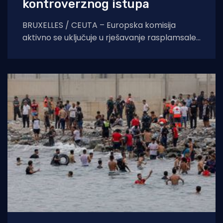
kontroverznog istupa
BRUXELLES / CEUTA – Europska komisija
aktivno se uključuje u rješavanje rasplamsale
migracijske krize u španjolskoj enklavi Ceuti.
Odlukom predsjednice EK Ursule