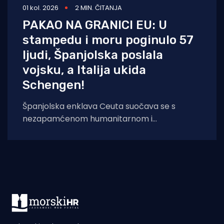
01 kol. 2026
2 MIN. ČITANJA
PAKAO NA GRANICI EU: U
stampedu i moru poginulo 57
ljudi, Španjolska poslala
vojsku, a Italija ukida
Schengen!
Španjolska enklava Ceuta suočava se s
nezapamćenom humanitarnom i
sigurnosnom krizom nakon što je čak 60.000
migranata s područja