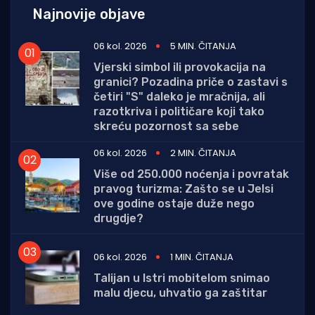
Najnovije objave
06 kol. 2026
5 MIN. ČITANJA
Vjerski simbol ili provokacija na
granici? Pozadina priče o zastavi s
četiri "S" daleko je mračnija, ali
razotkriva i političare koji tako
skreću pozornost sa sebe
06 kol. 2026
2 MIN. ČITANJA
Više od 250.000 noćenja i povratak
pravog turizma: Zašto se u Jelsi
ove godine ostaje duže nego
drugdje?
06 kol. 2026
1 MIN. ČITANJA
Talijan u Istri mobitelom snimao
malu djecu, uhvatio ga zaštitar