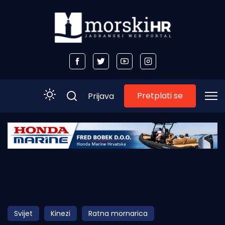
Pretplati se
Prijava
Početna
Morski plus
Morski TV
Obala
Svijet
Kinezi
Ratna mornarica
Otoci