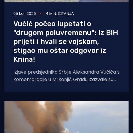
05 kol. 2026
4 MIN. ČITANJA
Vučić počeo lupetati o
"drugom poluvremenu": Iz BiH
prijeti i hvali se vojskom,
stigao mu oštar odgovor iz
Knina!
Izjave predsjednika Srbije Aleksandra Vučića s
komemoracije u Mrkonjić Gradu izazvale su
val reakcija u hrvatskom političkom vrhu.
Vučić je