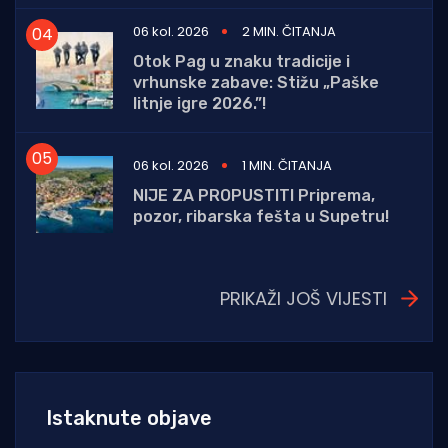
06 kol. 2026
2 MIN. ČITANJA
Otok Pag u znaku tradicije i
vrhunske zabave: Stižu „Paške
litnje igre 2026.”!
06 kol. 2026
1 MIN. ČITANJA
NIJE ZA PROPUSTITI Priprema,
pozor, ribarska fešta u Supetru!
PRIKAŽI JOŠ VIJESTI
Istaknute objave