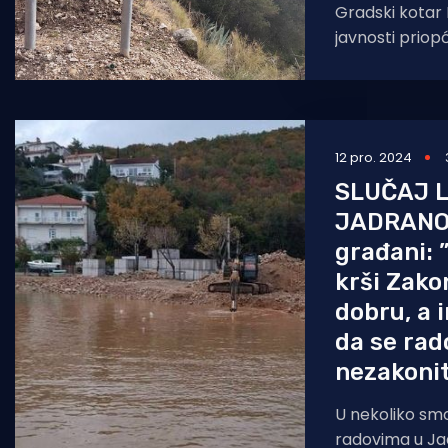
Gradski kotar 
javnosti prio
da Grad Split 
radove u park
12 pro. 2024
SLUČAJ 
JADRANO
građani: 
krši Zak
dobru, a 
da se rad
nezakonit
U nekoliko smo
radovima u Ja