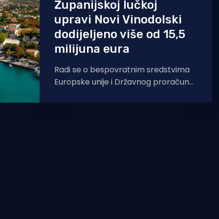
Županijskoj lučkoj
upravi Novi Vinodolski
dodijeljeno više od 15,5
milijuna eura
Radi se o bespovratnim sredstvima
Europske unije i Državnog proračuna,
dok će preostali iznos od 1,3 milijuna
eura - do