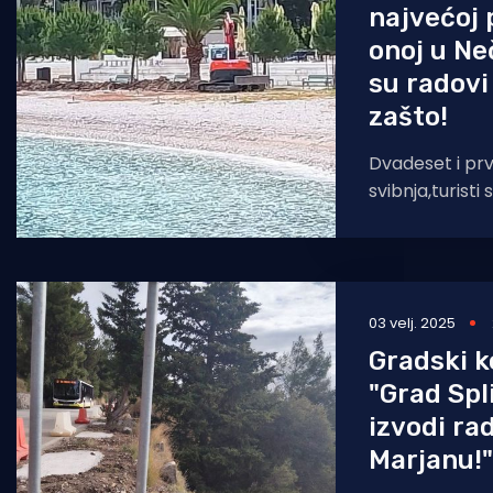
najvećoj p
onoj u Ne
su radovi
zašto!
Dvadeset i prv
svibnja,turisti
sve većem broj
Nečujmu
03 velj. 2025
Gradski k
"Grad Spl
izvodi ra
Marjanu!"