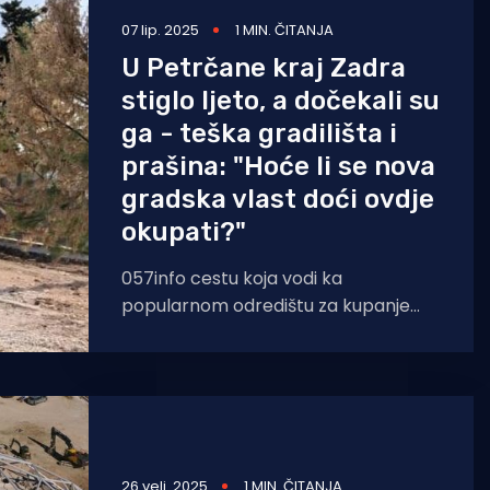
07 lip. 2025
1 MIN. ČITANJA
U Petrčane kraj Zadra
stiglo ljeto, a dočekali su
ga - teška gradilišta i
prašina: "Hoće li se nova
gradska vlast doći ovdje
okupati?"
057info cestu koja vodi ka
popularnom odredištu za kupanje
mnogih Zadrana naziva civilizacijskim
šokom. Jesu li daleko od istine? Radi
26 velj. 2025
1 MIN. ČITANJA