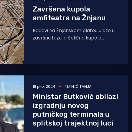
Završena kupola
amfiteatra na Žnjanu
Radovi na Žnjanskom platou ulaze u
završnu fazu, a čelična kupola
amfiteatra je u potpunosti dovršena!
Radovi na Žnjanu ušli
18 pro. 2024
1 MIN. ČITANJA
Ministar Butković obilazi
izgradnju novog
putničkog terminala u
splitskoj trajektnoj luci