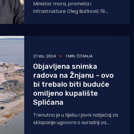
Ministar mora, prometa i
infrastrukture Oleg Butković 19.
prosinca boraviti će u Splitsko-
dalmatinskoj županiji gdje će obići
radove na
27 stu. 2024
1 MIN. ČITANJA
Objavljena snimka
radova na Žnjanu - ovo
bi trebalo biti buduće
omiljeno kupalište
Splićana
Trenutno je u tijeku i javni natječaj za
sklapanje ugovora o suradnji za
ugostiteljske i trgovačke objekte, njih