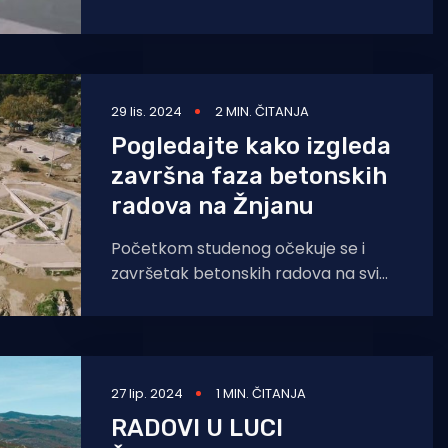
ukupno 11.
29 lis. 2024
2 MIN. ČITANJA
Pogledajte kako izgleda
završna faza betonskih
radova na Žnjanu
Početkom studenog očekuje se i
završetak betonskih radova na svim
preostalim objektima na platou.
Većina manjih objekata je ili završena
27 lip. 2024
1 MIN. ČITANJA
RADOVI U LUCI