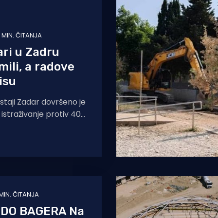
1 MIN. ČITANJA
ri u Zadru
mili, a radove
isu
ostaji Zadar dovršeno je
 istraživanje protiv 40-
ega se sumnjiči da je
godine na
 MIN. ČITANJA
 DO BAGERA Na