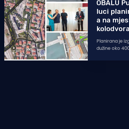
OBALU Pul
luci plan
a na mje
kolodvora
Planirana je i
dužine oko 400
metara - što će
eura, a