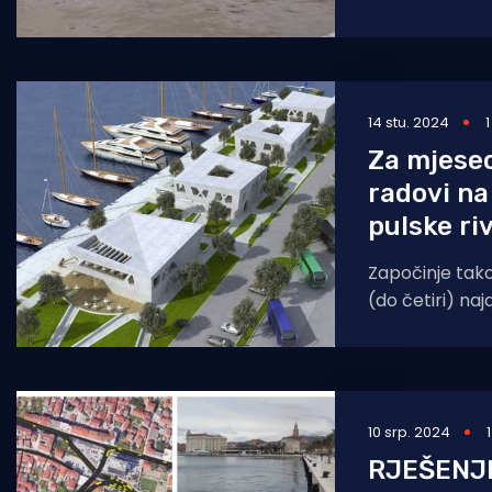
žale da je sve
projekt
14 stu. 2024
Za mjesec
radovi na
pulske ri
Započinje tako
(do četiri) na
sjevernom, nov
U prvoj zgradi
10 srp. 2024
RJEŠENJ