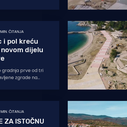
 porušeno, da im nitko
1 MIN. ČITANJA
 i pol kreću
 novom dijelu
ve
 gradnja prve od tri
javljene zgrade na
om dijelu pulske Rive.
 po
1 MIN. ČITANJA
E ZA ISTOČNU