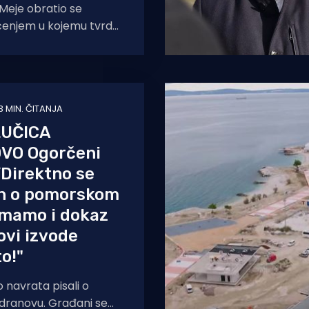
Meje obratio se
pćenjem u kojemu tvrde
bespravno izvodi
-šumi Marjan.
3 MIN. ČITANJA
LUČICA
VO Ogorčeni
”Direktno se
on o pomorskom
imamo i dokaz
ovi izvode
o!"
 navrata pisali o
dranovu. Građani se