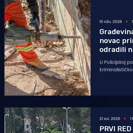
Pomorstvo
Ribolov
10 ožu. 2026
Građevina
Ekologija
novac pri
Tradicija i kultura
odradili n
U Policijskoj p
kriminalističko
godišnjaka, koj
tijekom 2024. 
21 svi. 2025
1
PRVI RED