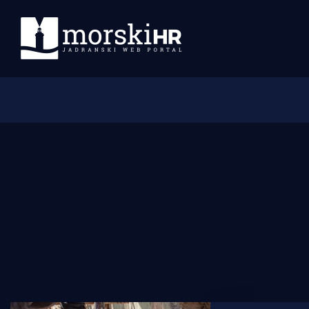
Početna
Morski plus
Morski TV
Obala
Otoci
Turizam i nautika