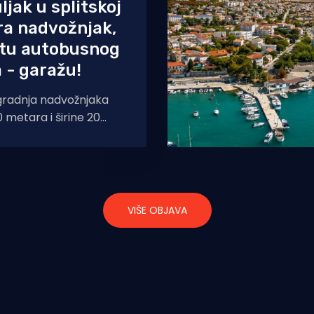
jak u splitskoj
ira nadvožnjak,
stu autobusnog
 - garažu!
zgradnja nadvožnjaka
 metara i širine 20
 stajati oko 10 milijuna
VIŠE OBJAVA