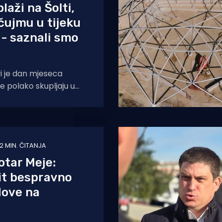
laži na Šolti,
čujmu u tijeku
 - saznali smo
i je dan mjeseca
 se polako skupljaju u
u, a na plaži u
2 MIN. ČITANJA
otar Meje:
it bespravno
dove na