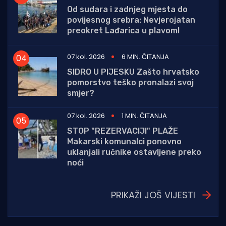
Od sudara i zadnjeg mjesta do
povijesnog srebra: Nevjerojatan
preokret Lađarica u plavom!
07 kol. 2026
6 MIN. ČITANJA
SIDRO U PIJESKU Zašto hrvatsko
pomorstvo teško pronalazi svoj
smjer?
07 kol. 2026
1 MIN. ČITANJA
STOP "REZERVACIJI" PLAŽE
Makarski komunalci ponovno
uklanjali ručnike ostavljene preko
noći
PRIKAŽI JOŠ VIJESTI