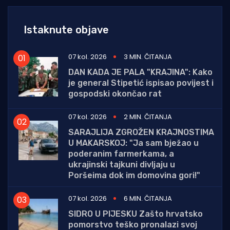
Istaknute objave
07 kol. 2026
3 MIN. ČITANJA
DAN KADA JE PALA "KRAJINA": Kako
je general Stipetić ispisao povijest i
gospodski okončao rat
07 kol. 2026
2 MIN. ČITANJA
SARAJLIJA ZGROŽEN KRAJNOSTIMA
U MAKARSKOJ: "Ja sam bježao u
poderanim farmerkama, a
ukrajinski tajkuni divljaju u
Poršeima dok im domovina gori!"
07 kol. 2026
6 MIN. ČITANJA
SIDRO U PIJESKU Zašto hrvatsko
pomorstvo teško pronalazi svoj