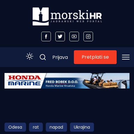
Pretplati se
Prijava
Početna
Morski plus
Morski TV
Obala
Odesa
rat
napad
Ukrajina
Otoci