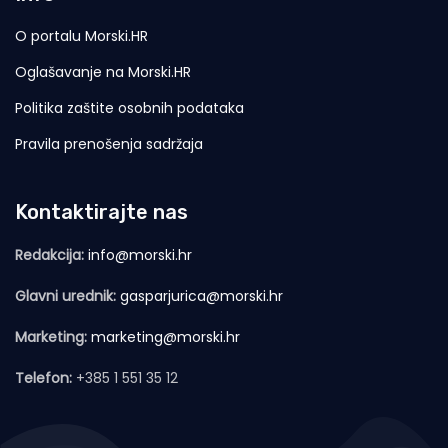
O portalu Morski.HR
Oglašavanje na Morski.HR
Politika zaštite osobnih podataka
Pravila prenošenja sadržaja
Kontaktirajte nas
Redakcija:
info@morski.hr
Glavni urednik:
gasparjurica@morski.hr
Marketing:
marketing@morski.hr
Telefon:
+385 1 551 35 12