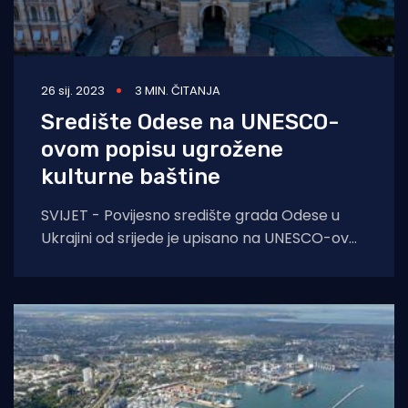
26 sij. 2023
3 MIN. ČITANJA
Središte Odese na UNESCO-
ovom popisu ugrožene
kulturne baštine
SVIJET - Povijesno središte grada Odese u
Ukrajini od srijede je upisano na UNESCO-ov
popis ugrožene svjetske baštine jer je