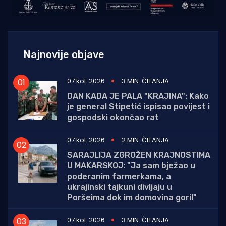
Najnovije objave
07 kol. 2026
3 MIN. ČITANJA
DAN KADA JE PALA "KRAJINA": Kako
je general Stipetić ispisao povijest i
gospodski okončao rat
07 kol. 2026
2 MIN. ČITANJA
SARAJLIJA ZGROŽEN KRAJNOSTIMA
U MAKARSKOJ: "Ja sam bježao u
poderanim farmerkama, a
ukrajinski tajkuni divljaju u
Poršeima dok im domovina gori!"
07 kol. 2026
3 MIN. ČITANJA