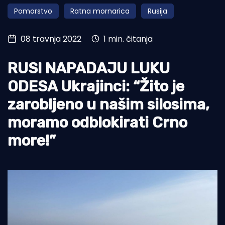
Pomorstvo
Ratna mornarica
Rusija
Turizam i nautika
Pomorstvo
08 travnja 2022
1 min. čitanja
Ribolov
RUSI NAPADAJU LUKU
Ekologija
ODESA Ukrajinci: “Žito je
Tradicija i kultura
zarobljeno u našim silosima,
moramo odblokirati Crno
more!”