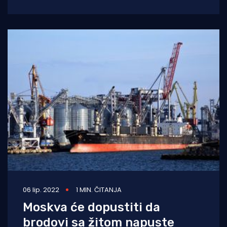
u ponedjeljak, prema
06 lip. 2022
1 MIN. ČITANJA
Moskva će dopustiti da
brodovi sa žitom napuste