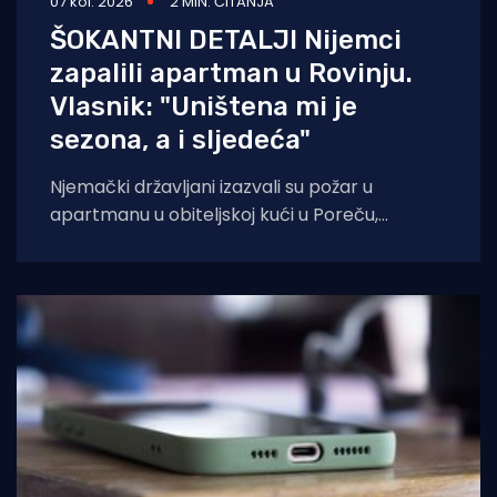
07 kol. 2026
2 MIN. ČITANJA
ŠOKANTNI DETALJI Nijemci
zapalili apartman u Rovinju.
Vlasnik: "Uništena mi je
sezona, a i sljedeća"
Njemački državljani izazvali su požar u
apartmanu u obiteljskoj kući u Poreču,
pokazao je policijski očevid. U vatri je uništen