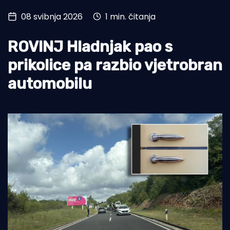
08 svibnja 2026
1 min. čitanja
Turizam i nautika
Pomorstvo
ROVINJ Hladnjak pao s
Ribolov
prikolice pa razbio vjetrobran
automobilu
Ekologija
Tradicija i kultura