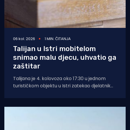
06 kol. 2026
1 MIN. ČITANJA
Talijan u Istri mobitelom
snimao malu djecu, uhvatio ga
zaštitar
Talijana je 4. kolovoza oko 17:30 u jednom
turističkom objektu u Istri zatekao djelatnik
zaštitarske tvrtke dok je mobitelom