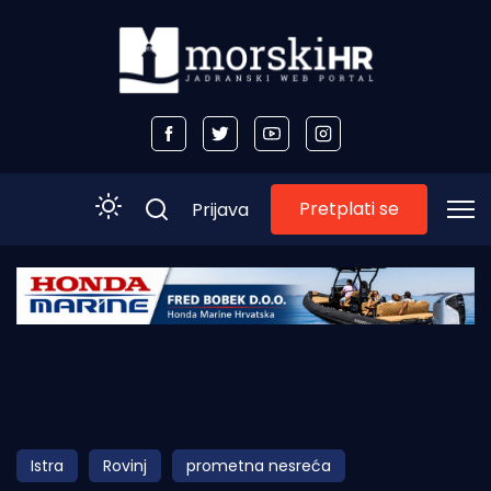
Pretplati se
Prijava
Početna
Morski plus
Morski TV
Obala
Istra
Rovinj
prometna nesreća
Otoci