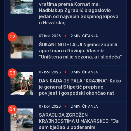
vratima prema Kornatima:
Nadbiskup Zgrablić blagoslovio
jedan od najvećih Gospinog kipova
u Hrvatskoj
07 kol. 2026
2 MIN. ČITANJA
ŠOKANTNI DETALJI Nijemci zapalili
apartman u Rovinju. Vlasnik:
"Uništena mi je sezona, a i sljedeća"
07 kol. 2026
3 MIN. ČITANJA
DAN KADA JE PALA "KRAJINA": Kako
je general Stipetić prepisao
povijest i gospodski okončao rat
07 kol. 2026
2 MIN. ČITANJA
SARAJLIJA ZGROŽEN
KRAJNJOSTIMA U MAKARSKOJ: "Ja
sam bježao u poderanim