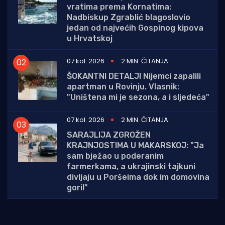
vratima prema Kornatima:
Nadbiskup Zgrablić blagoslovio
jedan od najvećih Gospinog kipova
u Hrvatskoj
07 kol. 2026
2 MIN. ČITANJA
ŠOKANTNI DETALJI Nijemci zapalili
apartman u Rovinju. Vlasnik:
"Uništena mi je sezona, a i sljedeća"
07 kol. 2026
2 MIN. ČITANJA
SARAJLIJA ZGROŽEN
KRAJNJOSTIMA U MAKARSKOJ: "Ja
sam bježao u poderanim
farmerkama, a ukrajinski tajkuni
divljaju u Poršeima dok im domovina
gori!"