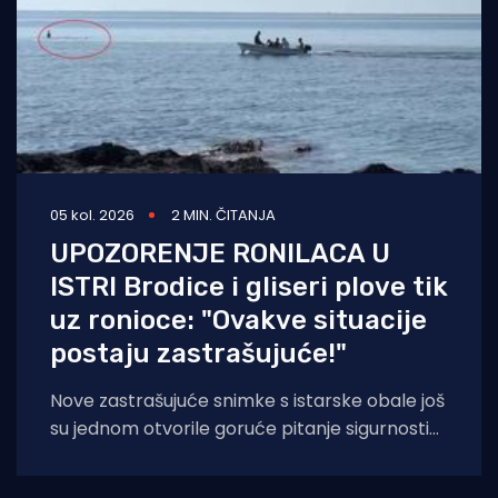
05 kol. 2026
2 MIN. ČITANJA
UPOZORENJE RONILACA U
ISTRI Brodice i gliseri plove tik
uz ronioce: "Ovakve situacije
postaju zastrašujuće!"
Nove zastrašujuće snimke s istarske obale još
su jednom otvorile goruće pitanje sigurnosti
na moru tijekom ljetnih mjeseci. Naime, duž