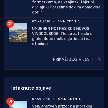
farmerkama, a ukrajinski tajkuni
divljaju u Poršeima dok im domovina
gori!"
07 kol. 2026
1 MIN. ČITANJA
UMJEREN POTRES KOD NOVOG
VINODOLSKOG: Tlo se zatreslo u
gluho doba noći, osjetio se i na
otocima
PRIKAŽI JOŠ VIJESTI
Istaknute objave
07 kol. 2026
5 MIN. ČITANJA
Veličanstven prizor na morskim