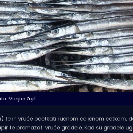
to: Marijan Zujić
iti) te ih vruće očetkati ručnom čeličnom četkom, d
papir te premazati vruće gradele. Kad su gradele ugr