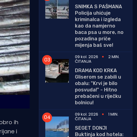
SNIMKA S PAŠMANA
Policija uhićuje
kriminalca i izgleda
kao da namjerno
baca psa u more, no
pozadina priče
mijenja baš sve!
09 kol. 2026
2 MIN.
ČITANJA
DRAMA KOD KRKA
Gliserom se zabili u
obalu: "Krvi je bilo
posvuda!" - Hitno
prebačeni u riječku
bolnicu!
09 kol. 2026
1 MIN.
ČITANJA
obro ih
SEGET DONJI
ijane i
Buktinja kod hotela: