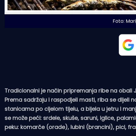
Foto: Marij
Tradicionalni je način pripremanja ribe na obali
Prema sadržaju i raspodjeli masti, riba se dijeli 
stanicama po cijelom tijelu, a bijela u jetru i ma
se može peći: srdele, skuše, saruni, iglice, palam
peku: komarče (orade), lubini (brancini), pici, frat