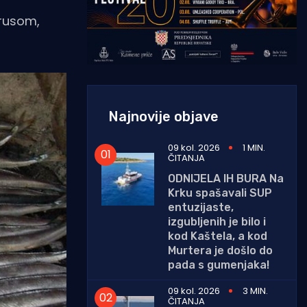
brusom,
Najnovije objave
09 kol. 2026
1 MIN.
ČITANJA
ODNIJELA IH BURA Na
Krku spašavali SUP
entuzijaste,
izgubljenih je bilo i
kod Kaštela, a kod
Murtera je došlo do
pada s gumenjaka!
09 kol. 2026
3 MIN.
ČITANJA