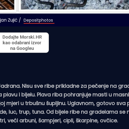
an Zujić / 
Depositphotos
 Jadrana. Nisu sve ribe prikladne za pečenje na gr
na plavu i bijelu. Plava riba pohranjuje masti u mas
njoj mjeri u trbušnu šupljinu. Uglavnom, gotovo sva 
ide, luc, trup, tuna. Od bijele ribe na gradelama se
ri, veći arbuni, šampjeri, cipli, škarpine, ovčice.