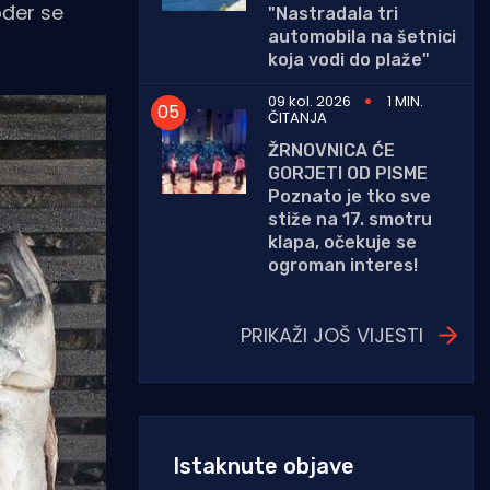
ođer se
"Nastradala tri
automobila na šetnici
koja vodi do plaže"
09 kol. 2026
1 MIN.
ČITANJA
ŽRNOVNICA ĆE
GORJETI OD PISME
Poznato je tko sve
stiže na 17. smotru
klapa, očekuje se
ogroman interes!
PRIKAŽI JOŠ VIJESTI
Istaknute objave