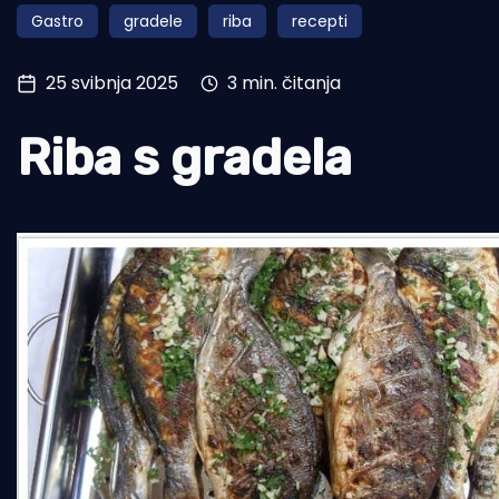
Gastro
gradele
riba
recepti
Pomorstvo
Ribolov
25 svibnja 2025
3 min. čitanja
Ekologija
Riba s gradela
Tradicija i kultura