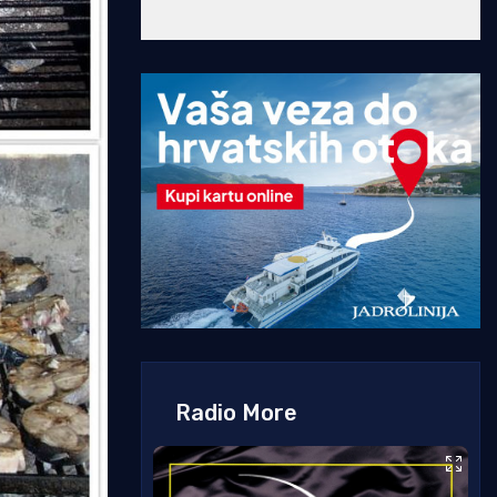
Radio More