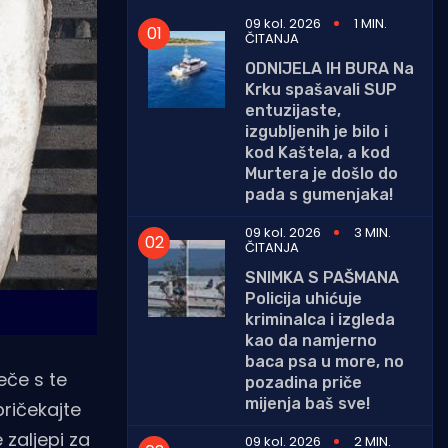
09 kol. 2026
1 MIN.
ČITANJA
ODNIJELA IH BURA Na
Krku spašavali SUP
entuzijaste,
izgubljenih je bilo i
kod Kaštela, a kod
Murtera je došlo do
pada s gumenjaka!
09 kol. 2026
3 MIN.
ČITANJA
SNIMKA S PAŠMANA
Policija uhićuje
kriminalca i izgleda
kao da namjerno
baca psa u more, no
eče s te
pozadina priče
mijenja baš sve!
pričekajte
 zaljepi za
09 kol. 2026
2 MIN.