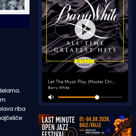
adelama.
nim
plava riba
 najčešće