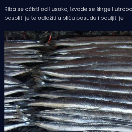
Riba se očisti od ljusaka, izvade se škrge i utro
posoliti je te odložiti u pliću posudu i pouljiti je.