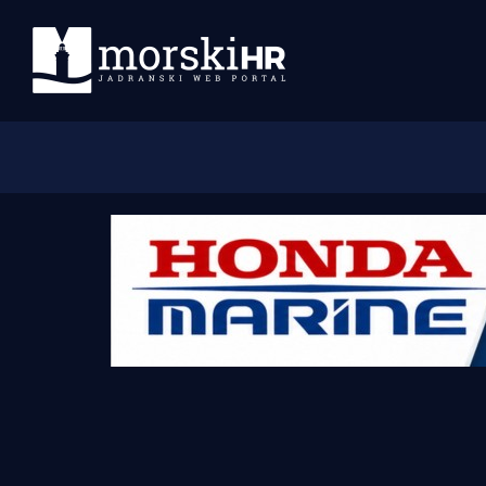
Početna
Morski plus
Morski TV
Obala
Otoci
Turizam i nautika