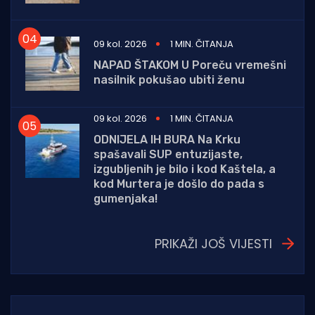
09 kol. 2026
1 MIN. ČITANJA
NAPAD ŠTAKOM U Poreču vremešni
nasilnik pokušao ubiti ženu
09 kol. 2026
1 MIN. ČITANJA
ODNIJELA IH BURA Na Krku
spašavali SUP entuzijaste,
izgubljenih je bilo i kod Kaštela, a
kod Murtera je došlo do pada s
gumenjaka!
PRIKAŽI JOŠ VIJESTI