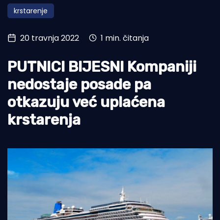
krstarenje
Turizam i nautika
Pomorstvo
20 travnja 2022
1 min. čitanja
Ribolov
PUTNICI BIJESNI Kompaniji
Ekologija
nedostaje posade pa
Tradicija i kultura
otkazuju već uplaćena
krstarenja