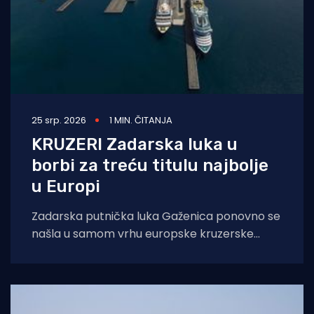
25 srp. 2026
1 MIN. ČITANJA
KRUZERI Zadarska luka u
borbi za treću titulu najbolje
u Europi
Zadarska putnička luka Gaženica ponovno se
našla u samom vrhu europske kruzerske
industrije. Zadar Cruise Port uvršten je među
finaliste