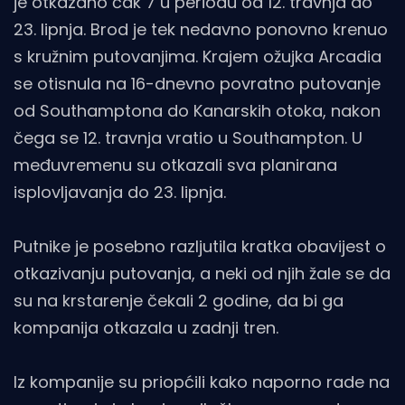
je otkazano čak 7 u periodu od 12. travnja do
23. lipnja. Brod je tek nedavno ponovno krenuo
s kružnim putovanjima. Krajem ožujka Arcadia
se otisnula na 16-dnevno povratno putovanje
od Southamptona do Kanarskih otoka, nakon
čega se 12. travnja vratio u Southampton. U
međuvremenu su otkazali sva planirana
isplovljavanja do 23. lipnja.
Putnike je posebno razljutila kratka obavijest o
otkazivanju putovanja, a neki od njih žale se da
su na krstarenje čekali 2 godine, da bi ga
kompanija otkazala u zadnji tren.
Iz kompanije su priopćili kako naporno rade na