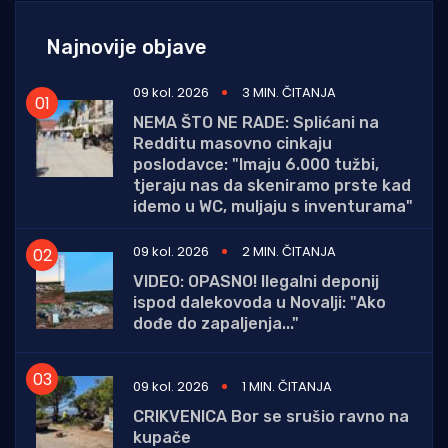
Najnovije objave
09 kol. 2026
3 MIN. ČITANJA
NEMA ŠTO NE RADE: Splićani na
Redditu masovno cinkaju
poslodavce: "Imaju 6.000 tužbi,
tjeraju nas da skeniramo prste kad
idemo u WC, muljaju s inventurama"
09 kol. 2026
2 MIN. ČITANJA
VIDEO: OPASNO! Ilegalni deponij
ispod dalekovoda u Novalji: "Ako
dođe do zapaljenja..."
09 kol. 2026
1 MIN. ČITANJA
CRIKVENICA Bor se srušio ravno na
kupače