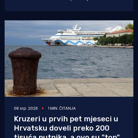
brodova za kružna putovanja, koji
08 srp. 2026
1 MIN. ČITANJA
Kruzeri u prvih pet mjeseci u
Hrvatsku doveli preko 200
tisuća putnika, a ovo su "top"