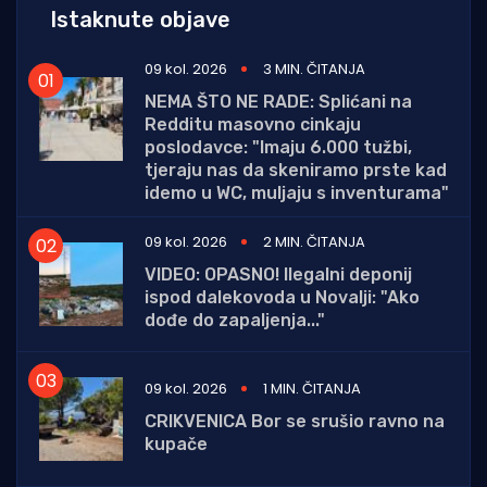
Istaknute objave
09 kol. 2026
3 MIN. ČITANJA
NEMA ŠTO NE RADE: Splićani na
Redditu masovno cinkaju
poslodavce: "Imaju 6.000 tužbi,
tjeraju nas da skeniramo prste kad
idemo u WC, muljaju s inventurama"
09 kol. 2026
2 MIN. ČITANJA
VIDEO: OPASNO! Ilegalni deponij
ispod dalekovoda u Novalji: "Ako
dođe do zapaljenja..."
09 kol. 2026
1 MIN. ČITANJA
CRIKVENICA Bor se srušio ravno na
kupače