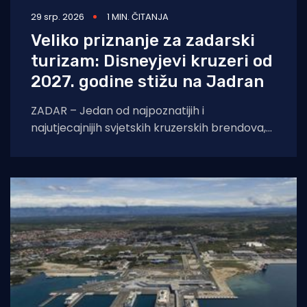
29 srp. 2026
1 MIN. ČITANJA
Veliko priznanje za zadarski
turizam: Disneyjevi kruzeri od
2027. godine stižu na Jadran
ZADAR – Jedan od najpoznatijih i
najutjecajnijih svjetskih kruzerskih brendova,
Disney Cruise Line, po prvi put uvrštava Zadar
na svoje službene