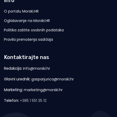
Info
O portalu Morski.HR
Oglašavanje na Morski.HR
Politika zaštite osobnih podataka
Pravila prenošenja sadržaja
Kontaktirajte nas
Redakcija:
info@morski.hr
Glavni urednik:
gasparjurica@morski.hr
Marketing:
marketing@morski.hr
Telefon:
+385 1 551 35 12