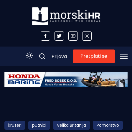
Pretplati se
Prijava
Početna
Morski plus
Morski TV
Obala
kruzeri
putnici
Velika Britanija
Pomorstvo
Otoci