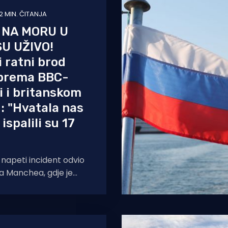
2 MIN. ČITANJA
 NA MORU U
U UŽIVO!
 ratni brod
prema BBC-
pi i britanskom
u: "Hvatala nas
 ispalili su 17
i napeti incident odvio
a Manchea, gdje je
dni brod ispalio niz
srednoj