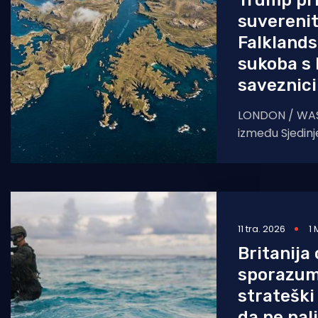
Trump pri
suvereni
Falklands
sukoba s
saveznic
LONDON / WA
između Sjedinj
Ujedinjenog Kr
novu najnižu t
procurio inter
11 tra. 2026
1 
Britanija
sporazum
strateški
da ne nal