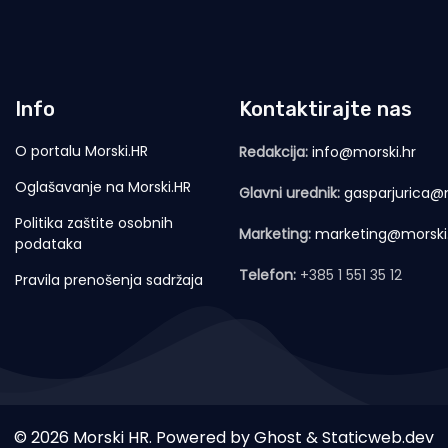
Info
Kontaktirajte nas
O portalu Morski.HR
Redakcija:
info@morski.hr
Oglašavanje na Morski.HR
Glavni urednik:
gasparjurica@m
Politika zaštite osobnih
Marketing:
marketing@morski
podataka
Telefon:
+385 1 551 35 12
Pravila prenošenja sadržaja
© 2026 Morski HR. Powered by
Ghost
&
Staticweb.dev