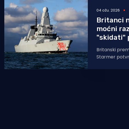
04 ožu. 2026
Britanci 
moćni raz
"skidati" 
Britanski premi
Starmer potvrd
Britanija ojač
Cipru, zbog če