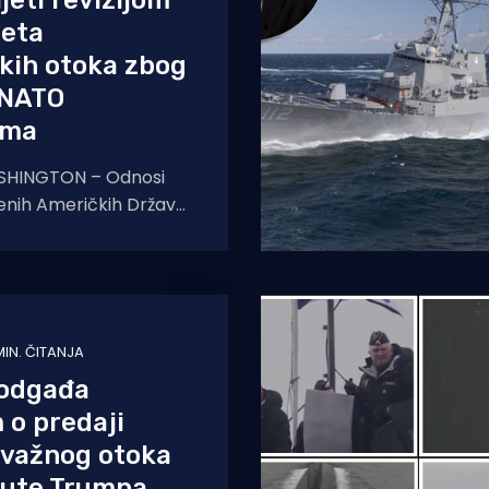
jeti revizijom
teta
kih otoka zbog
 NATO
ima
SHINGTON – Odnosi
enih Američkih Država i
aljevstva dosegnuli su
očku nakon što je
ni
MIN. ČITANJA
 odgađa
 o predaji
 važnog otoka
jute Trumpa