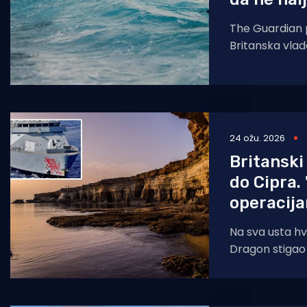
The Guardian 
Britanska vlada
stavila na če
ustupanju suv
24 ožu. 2026
Britanski
do Cipra.
operacij
Na sva usta hv
Dragon stigao 
te da večeras 
integraciju