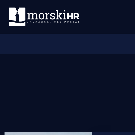
Početna
Morski plus
Morski TV
Obala
Otoci
Turizam i nautika