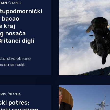
1 MIN. ČITANJA
otupodmornički
v bacao
 kraj
og nosača
ritanci digli
istarstvo obrane
os da se ruski
ki i patrolni
42 "Bear F" potkraj
1 MIN. ČITANJA
ki potres: