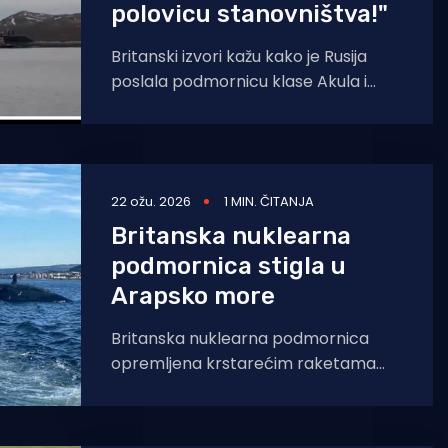
polovicu stanovništva!"
Britanski izvori kažu kako je Rusija
poslala podmornicu klase Akula i
dvije podmornice iz specijalne
jedinice GUGI u područje sjeverno
22 ožu. 2026
1 MIN. ČITANJA
Britanska nuklearna
podmornica stigla u
Arapsko more
Britanska nuklearna podmornica
opremljena krstarećim raketama
Tomahawk zauzela je položaj u
Arapskom moru, dajući Britaniji
mogućnost lansiranja udara dugog