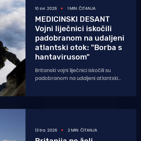
10 svi. 2026
1 MIN. ČITANJA
MEDICINSKI DESANT
Vojni liječnici iskočili
padobranom na udaljeni
atlantski otok: "Borba s
hantavirusom"
Britanski vojni liječnici iskočili su
padobranom na udaljeni atlantski
otok Tristan da Cunha kako bi
pomogli britanskom državljaninu kod
kojeg
13 tra. 2026
2 MIN. ČITANJA