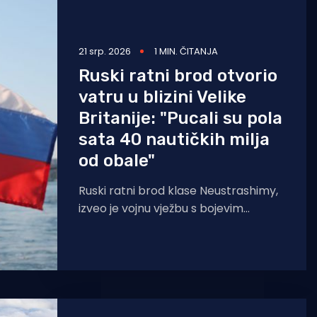
21 srp. 2026
1 MIN. ČITANJA
Ruski ratni brod otvorio
vatru u blizini Velike
Britanije: "Pucali su pola
sata 40 nautičkih milja
od obale"
Ruski ratni brod klase Neustrashimy,
izveo je vojnu vježbu s bojevim
gađanjem u međunarodnim vodama,
oko 40 nautičkih milja južno