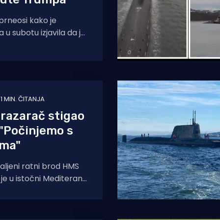
prneosi kako je
 u subotu izjavila da je
kanje sporazum o
ereniteta nad
1 MIN. ČITANJA
 razarač stigao
 "Počinjemo s
ama"
aljeni ratni brod HMS
je u istočni Mediteran
započinje operacije i