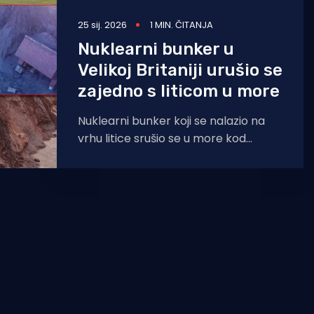
dometa
25 sij. 2026
1 MIN. ČITANJA
Nuklearni bunker u
Velikoj Britaniji urušio se
zajedno s liticom u more
Nuklearni bunker koji se nalazio na
vrhu litice srušio se u more kod
Tunstalla u istočnom Yorkshireu, na
jednoj od