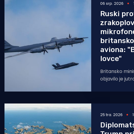
06 srp. 2026
Ruski pr
zrakoplo
mikrofone
britansk
aviona: "B
lovce"
Britansko min
objavilo je jutr
protupodmornič
zrakoplov Tu-1
25 tra. 2026
Diplomats