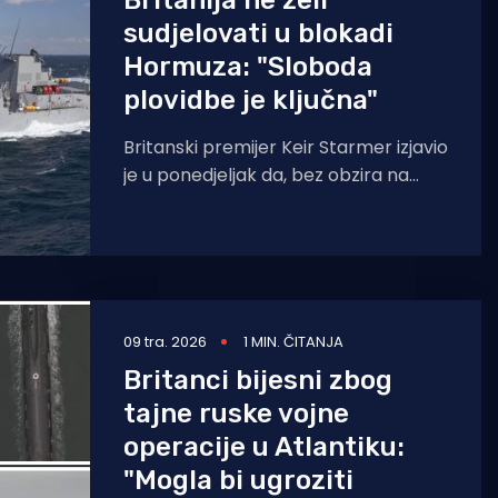
Britanija ne želi
sudjelovati u blokadi
Hormuza: "Sloboda
plovidbe je ključna"
Britanski premijer Keir Starmer izjavio
je u ponedjeljak da, bez obzira na
pritisak, Velika Britanija neće biti
uvučena u rat
09 tra. 2026
1 MIN. ČITANJA
Britanci bijesni zbog
tajne ruske vojne
operacije u Atlantiku:
"Mogla bi ugroziti