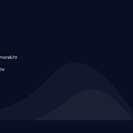
orski.hr
.hr