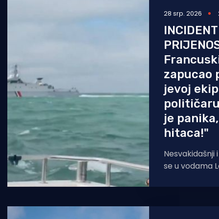
28 srp. 2026
Pomorstvo
INCIDENT
Ribolov
PRIJENOS
Ekologija
Francuski
zapucao 
Tradicija i kultura
jevoj eki
političar
je panika,
hitaca!"
Nesvakidašnji 
se u vodama L
francuski opho
hitaca u nepo