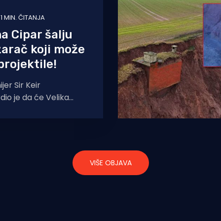
1 MIN. ČITANJA
na Cipar šalju
arač koji može
projektile!
jer Sir Keir
io je da će Velika
ati obranu svoje baze na
ga šalje
VIŠE OBJAVA