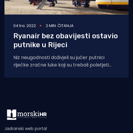
04 tra. 2022
2 MIN. ČITANJA
Ryanair bez obavijesti ostavio
putnike u Rijeci
Niz neugodnosti doživjeli su jučer putnici
riječke zračne luke koji su trebali poletjeti
kompanijom Ryanair za London i Brussels. Do
Jadranski web portal