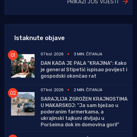
PRIKAŽI JOŠ VIJESTI
Istaknute objave
07 kol. 2026
3 MIN. ČITANJA
DAN KADA JE PALA "KRAJINA": Kako
je general Stipetić ispisao povijest i
gospodski okončao rat
07 kol. 2026
2 MIN. ČITANJA
SARAJLIJA ZGROŽEN KRAJNOSTIMA
U MAKARSKOJ: "Ja sam bježao u
poderanim farmerkama, a
ukrajinski tajkuni divljaju u
Poršeima dok im domovina gori!"