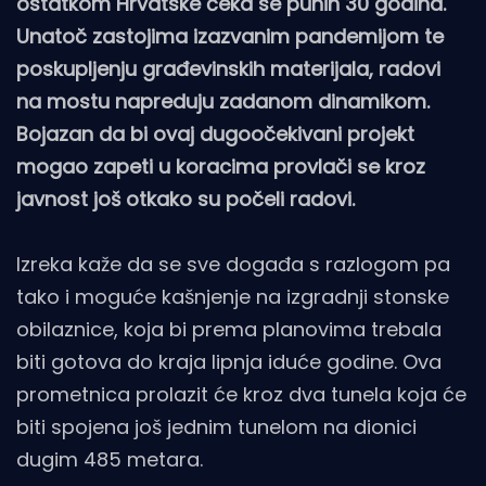
ostatkom Hrvatske čeka se punih 30 godina.
Unatoč zastojima izazvanim pandemijom te
poskupljenju građevinskih materijala, radovi
na mostu napreduju zadanom dinamikom.
Bojazan da bi ovaj dugoočekivani projekt
mogao zapeti u koracima provlači se kroz
javnost još otkako su počeli radovi.
Izreka kaže da se sve događa s razlogom pa
tako i moguće kašnjenje na izgradnji stonske
obilaznice, koja bi prema planovima trebala
biti gotova do kraja lipnja iduće godine. Ova
prometnica prolazit će kroz dva tunela koja će
biti spojena još jednim tunelom na dionici
dugim 485 metara.