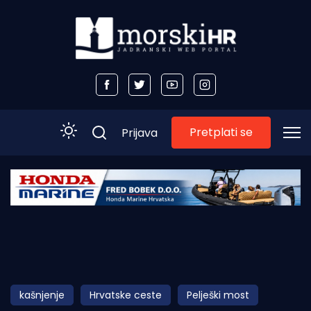
Pretplati se
Prijava
Početna
Morski plus
Morski TV
Obala
kašnjenje
Hrvatske ceste
Pelješki most
Otoci