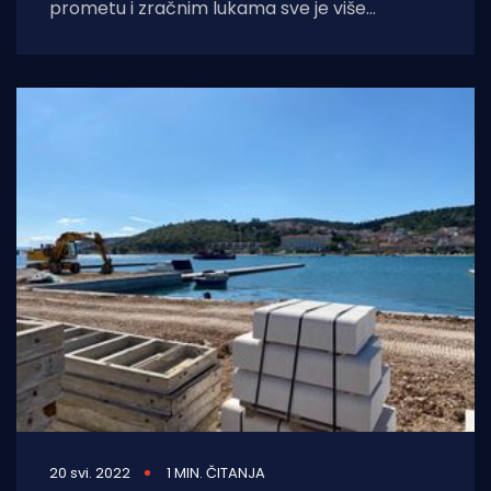
prometu i zračnim lukama sve je više
problema. Od dugotrajnih čekanja u
redovima, izgubljene prtljage,
20 svi. 2022
1 MIN. ČITANJA