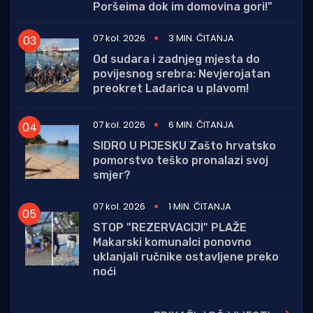
Poršeima dok im domovina gori!"
07 kol. 2026
3 MIN. ČITANJA
Od sudara i zadnjeg mjesta do
povijesnog srebra: Nevjerojatan
preokret Lađarica u plavom!
07 kol. 2026
6 MIN. ČITANJA
SIDRO U PIJESKU Zašto hrvatsko
pomorstvo teško pronalazi svoj
smjer?
07 kol. 2026
1 MIN. ČITANJA
STOP "REZERVACIJI" PLAŽE
Makarski komunalci ponovno
uklanjali ručnike ostavljene preko
noći