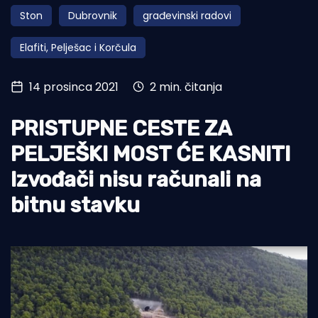
Ston
Dubrovnik
građevinski radovi
Turizam i nautika
Elafiti, Pelješac i Korčula
Pomorstvo
Ribolov
14 prosinca 2021
2 min. čitanja
Ekologija
PRISTUPNE CESTE ZA
Tradicija i kultura
PELJEŠKI MOST ĆE KASNITI
Izvođači nisu računali na
bitnu stavku