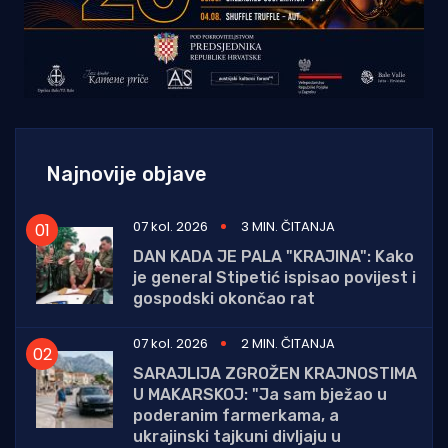
Najnovije objave
07 kol. 2026
3 MIN. ČITANJA
DAN KADA JE PALA "KRAJINA": Kako
je general Stipetić ispisao povijest i
gospodski okončao rat
07 kol. 2026
2 MIN. ČITANJA
SARAJLIJA ZGROŽEN KRAJNOSTIMA
U MAKARSKOJ: "Ja sam bježao u
poderanim farmerkama, a
ukrajinski tajkuni divljaju u