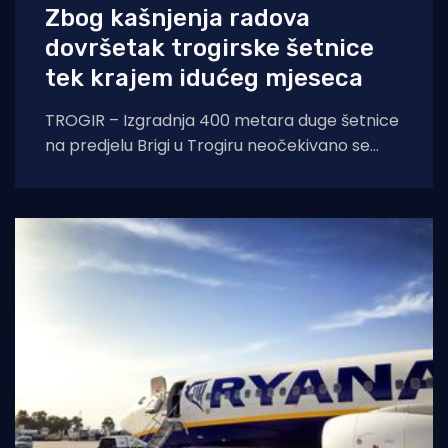
Zbog kašnjenja radova
dovršetak trogirske šetnice
tek krajem idućeg mjeseca
TROGIR – Izgradnja 400 metara duge šetnice
na predjelu Brigi u Trogiru neočekivano se
otegnula. Projekt se financira sredstvima EU
fonda,